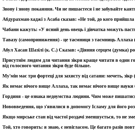
Знову і знову покаяння. Чи не пишаєтеся і не забувайте каятися
Абдурахман-хаджі з Асаба сказав: «Не той, до кого прийшла б
Чабани кажуть: «У ясний день овець і дівчатка можуть пасти
Тавазу (самоприниження) - це таємниця з таємниць Аллаха ()
Абул Хасан Шазілі (к. С.) Сказав: «Діяння серцем (думка) р
Присутнім людям для читання зікри краще читати в один голо
від голосного читання зікри буде більше.
Му'мін має три фортеці для захисту від сатани: мечеть, зік
Як немає нічого вище Аллаха, так немає нічого вище науки 
Гординя - це ознака недоумства людини. Чим може пишатися
Нововведення, що з'явилися в допомогу Ісламу для його ро
Якщо мирське стан від частої роздачі зменшується, то не з
Той, хто говорить: я знаю, є невігласом. Це багато разів п