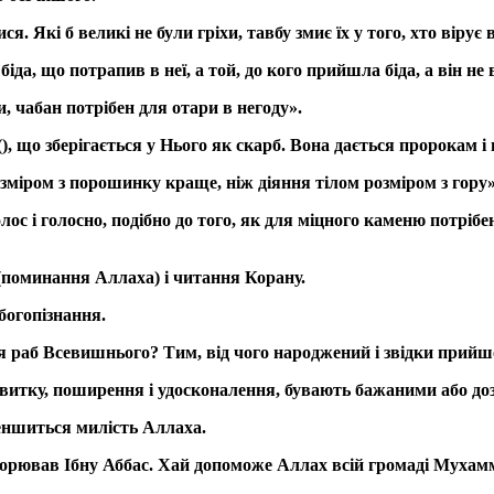
. Які б великі не були гріхи, тавбу змиє їх у того, хто вірує в
іда, що потрапив в неї, а той, до кого прийшла біда, а він не
, чабан потрібен для отари в негоду».
, що зберігається у Нього як скарб. Вона дається пророкам і
озміром з порошинку краще, ніж діяння тілом розміром з гору»
с і голосно, подібно до того, як для міцного каменю потрібен
р (поминання Аллаха) і читання Корану.
богопізнання.
 раб Всевишнього? Тим, від чого народжений і звідки прийшо
звитку, поширення і удосконалення, бувають бажаними або до
меншиться милість Аллаха.
овторював Ібну Аббас. Хай допоможе Аллах всій громаді Мухамм