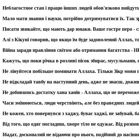
Неблагостное стан і працю інших людей обов'язково вийдуть
Мало мати знання і науки, потрібно дотримуватися їх. Так 
Писати звикайте, що мають дар юнаки. Ваше гостре перо - с
Алі з Кікуні говорив, що якщо їм буде задоволений Аллах, т
Війна заради правління світом або отримання багатства - НЕ
Кажуть, що поки річка в розливі пісок збирає, мусульмани,
Не лінуйтеся побільше поминати Аллаха. Тільки Зікр мови п
Не відкладай тавбу на наступний день, адже не знаєш, дожив
Не добившись достатку хана ханів - Аллаха, що не переможе
Часи змінюються, люди черствіють, але без праведних людей
Не кожен, хто повернувся з хаджу, буває хаджі, не забувай, 
Від того, що одяг погладиш, хворе тіло не одужає. Від розпов
Ібадат, досконалий не відаючи про нього, подібний до насінн