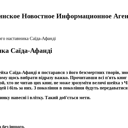
инское Новостное Информационное Аген
го наставника Саїда-Афанді
ика Саїда-Афанді
 Саїда-Афанді я постарався з його безсмертних творів, знову
ому щось вибрати відразу важко. Прочитавши всі п'ять книг 
ой, хто не читав цих книг, не може зрозуміти величі шейха з 
ей і біль за них. З покоління в покоління будуть передаватис
ку навесні і влітку. Такий доб'ється мети.
 без іншого.