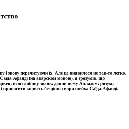
тство
 і знову перечитуючи їх. Але це виявилося не так-то легко.
Саїда-Афанді (на аварском мовою), я зрозумів, що
Чіркея; всю глибину знань; даний йому Аллахом: розум;
я і приносити користь безцінні твори шейха Саїда-Афанді.