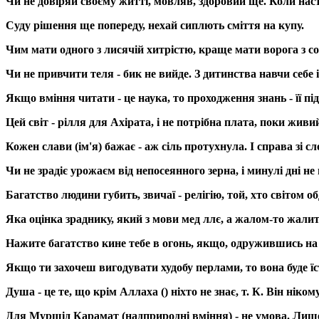
Чи не довіряй своєму житті, мовляв, здоровий ще. Коли наст
Суду рішення ще попереду, нехай сиплють сміття на купу.
Чим мати одного з лисячій хитрістю, краще мати ворога з со
Чи не привчити теля - бик не вийде. З дитинства навчи себе і
Якщо вміння читати - це наука, то проходження знань - її пі
Цей світ - рілля для Ахірата, і не потрібна плата, поки живи
Кожен слави (ім'я) бажає - аж сіль протухнула. І справа зі с
Чи не зрадіє урожаєм від непосеянного зерна, і минулі дні не
Багатство людини губить, звичаї - релігію, той, хто світом об
Яка оцінка зраднику, який з мови мед ллє, а жалом-то жали
Нажите багатство кине тебе в огонь, якщо, одружившись на 
Якщо ти захочеш вигодувати худобу перлами, то вона буде ї
Душа - це те, що крім Аллаха () ніхто не знає, т. К. Він ніком
Для Муршід Карамат (надприродні вміння) - не умова. Лише