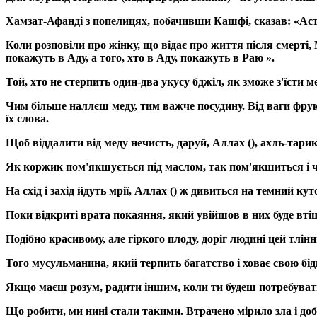
Хамзат-Афанді з попелицях, побачивши Кашфі, сказав: «Астах
Коли розповіли про жінку, що відає про життя після смерті, М
покажуть в Аду, а того, хто в Аду, покажуть в Раю ».
Той, хто не стерпить один-два укусу бджіл, як зможе з'їсти м
Чим більше наллєш меду, тим важче посудину. Від ваги фрук
їх слова.
Щоб віддалити від меду нечисть, даруй, Аллах (), ахль-тарик
Як коржик пом'якшується під маслом, так пом'якшиться і че
На схід і захід йдуть мрії, Аллах () ж дивиться на темний кут
Поки відкриті врата покаяння, який увійшов в них буде вті
Подібно красивому, але гіркого плоду, доріг людині цей тлінн
Того мусульманина, який терпить багатство і ховає свою бід
Якщо маєш розум, радити іншим, коли ти будеш потребувати,
Що робити, ми нині стали такими. Втрачено мірило зла і доб