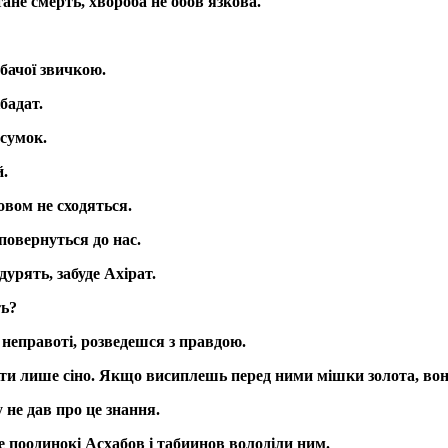
ане смерть, хвороба не обов'язкова.
бачої звичкою.
бадат.
дсумок.
й.
ловом не сходяться.
 повернуться до нас.
дурять, забуде Ахірат.
ть?
неправоті, розведешся з правдою.
сти лише сіно. Якщо висиплешь перед ними мішки золота, вон
у не дав про це знання.
 поодинокі Асхабов і табиинов володіли ним.