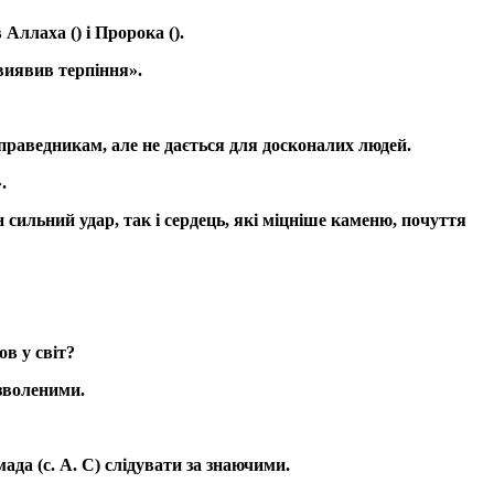
 Аллаха () і Пророка ().
 виявив терпіння».
 праведникам, але не дається для досконалих людей.
.
 сильний удар, так і сердець, які міцніше каменю, почуття
в у світ?
зволеними.
ада (с. А. С) слідувати за знаючими.