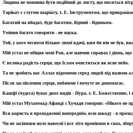
Людина не повинна бути подібний до листу, що носяться віт
Тарікат є слугою шаріату, т. Е. Інструментом, що прикрашає
Багатий на ибадат, буде багатим, бідний - бідняком.
Уміння багато говорити - не наука.
Той, у кого чесноти більше лихої вдачі, ким би він не був,
Мій устаз не обіцяв мені Рая, але навчив справах і діянь, щ
Є велика радість серця, що Іслам очиститься як ясне небо.
Та не зробить нас Аллах відомими серед людей під назвою а
Після засліплення серця, побачене і почуте не допомагає.
Кашфі (чудеса) буває двох видів - Нура, т. Е. Божественне, і 
Мій устаз Мухаммад-Афанді з Хучади говорив: «Нікого не п
Вся користь в проходженні попереднім, всю шкоду - в прохо
Чи не засіявши поле навесні і все літо провівши в снах, збору