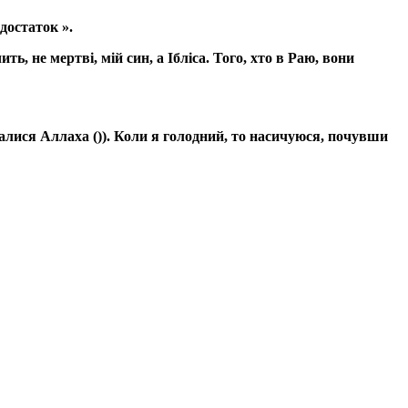
достаток ».
ь, не мертві, мій син, а Ібліса. Того, хто в Раю, вони
налися Аллаха ()). Коли я голодний, то насичуюся, почувши