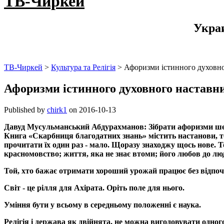
ТВ-Чиркей
Укра
ТВ-Чиркей
>
Культура та Релігія
>
Афоризми істинного духовно
Афоризми істинного духовного наставн
Published by
chirk1
on
2016-10-13
Давуд Мусульманський Абдурахманов: Зібрати афоризми шейха
Книга «Скарбниця благодатних знань» містить настанови, т
прочитати їх один раз - мало. Щоразу знаходжу щось нове. Т
красномовство; життя, яка не знає втоми; його любов до люд
Той, хто бажає отримати хороший урожай працює без відпочин
Світ - це рілля для Ахірата. Оріть поле для нього.
Уміння бути у всьому в середньому положенні є наука.
Релігія і держава як двійнята, не можна вигодовувати одного