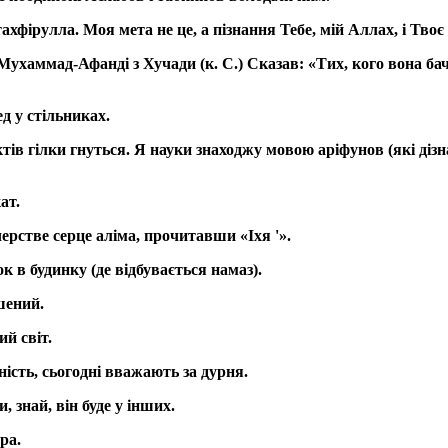
фірулла. Моя мета не це, а пізнання Тебе, мій Аллах, і Твоє 
ухаммад-Афанді з Хучади (к. С.) Сказав: «Тих, кого вона бачит
ед у стільниках.
тів гілки гнуться. Я науки знаходжу мовою аріфунов (які діз
ат.
рстве серце аліма, прочитавши «Іхя '».
ок в будинку (де відбувається намаз).
шений.
ий світ.
ність, сьогодні вважають за дурня.
 знай, він буде у інших.
ра.