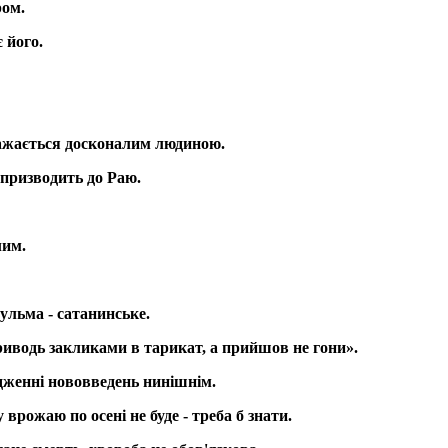
ром.
 його.
 вважається досконалим людиною.
о призводить до Раю.
лим.
зульма - сатанинське.
риводь закликами в тарикат, а прийшов не гони».
дженні нововведень нинішнім.
 врожаю по осені не буде - треба б знати.