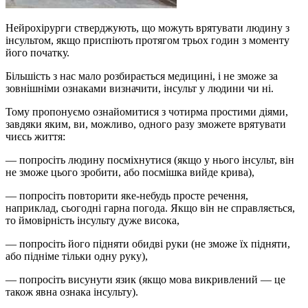
Нейрохірурги стверджують, що можуть врятувати людину з
інсультом, якщо приспіють протягом трьох годин з моменту
його початку.
Більшість з нас мало розбирається медицині, і не зможе за
зовнішніми ознаками визначити, інсульт у людини чи ні.
Тому пропонуємо ознайомитися з чотирма простими діями,
завдяки яким, ви, можливо, одного разу зможете врятувати
чиєсь життя:
— попросіть людину посміхнутися (якщо у нього інсульт, він
не зможе цього зробити, або посмішка вийде крива),
— попросіть повторити яке-небудь просте речення,
наприклад, сьогодні гарна погода. Якщо він не справляється,
то ймовірність інсульту дуже висока,
— попросіть його підняти обидві руки (не зможе їх підняти,
або підніме тільки одну руку),
— попросіть висунути язик (якщо мова викривлений — це
також явна ознака інсульту).