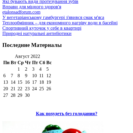
Які бувають види протезування зубів
Вправи для міцного здоров'я
etalonsadforum.com
У вегетаріанському гамбургері з'явився смак м'яса
Теплообмінник – для економного нагріву води в басейні
Спортивний куточок у себе в квартирі
Природні натуральні антибіотики
Последние Материалы
Август 2022
Пн
Вт
Ср
Чт
Пт
Сб
Вс
1
2
3
4
5
6
7
8
9
10
11
12
13
14
15
16
17
18
19
20
21
22
23
24
25
26
27
28
29
30
Как похудеть без голодания?