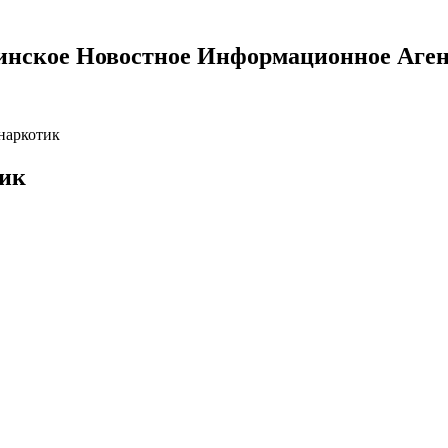
инское Новостное Информационное Аген
наркотик
тик