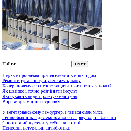
Найти:
Первые проблемы при заселении в новый дом
Ремонтируем ванну и утепляем крышу
Ковер: почему его нужно защитить от протечек воды?
Як швидко і точно розпізнати інсульт
Які бувають види протезування зубів
Вправи для міцного здоров'я
У вегетаріанському гамбургері з'явився смак м'яса
Теплообмінник – для економного нагріву води в басейні
Спортивний куточок у себе в квартирі
Природні натуральні антибіотики