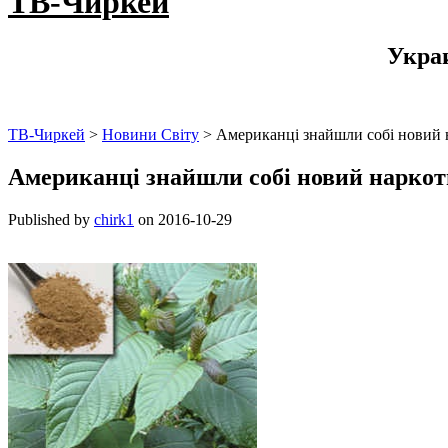
ТВ-Чиркей
Укра
ТВ-Чиркей
>
Новини Світу
>
Американці знайшли собі новий 
Американці знайшли собі новий нарко
Published by
chirk1
on
2016-10-29