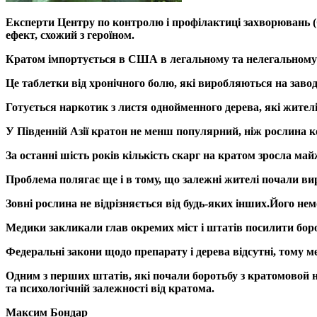
Експерти Центру по контролю і профілактиці захворювань (
ефект, схожий з героїном.
Кратом імпортується в США в легальному та нелегальному 
Це таблетки від хронічного болю, які виробляються на завода
Готується наркотик з листя однойменного дерева, які жител
У Південній Азії кратон не менш популярний, ніж рослина ко
За останні шість років кількість скарг на кратом зросла майж
Проблема полягає ще і в тому, що залежні жителі почали в
Зовні рослина не відрізняється від будь-яких інших.
Його нем
Медики закликали глав окремих міст і штатів посилити боро
Федеральні закони щодо препарату і дерева відсутні, тому
Одним з перших штатів, які почали боротьбу з кратомовой 
та психологічній залежності від кратома.
Максим Бондар