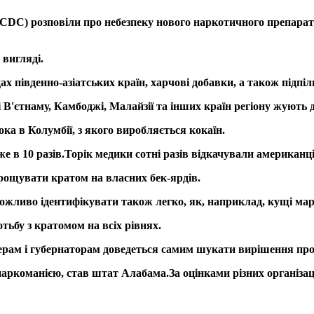
CDC) розповіли про небезпеку нового наркотичного препарат
вигляді.
х південно-азіатських країн, харчові добавки, а також підпіл
і В'єтнаму, Камбоджі, Малайзії та інших країн регіону жують
ка в Колумбії, з якого виробляється кокаїн.
е в 10 разів.
Торік медики сотні разів відкачували американ
ирощувати кратом на власних бек-ярдів.
ожливо ідентифікувати також легко, як, наприклад, кущі ма
тьбу з кратомом на всіх рівнях.
 мерам і губернаторам доведеться самим шукати вирішення пр
наркоманією, став штат Алабама.
За оцінками різних організац