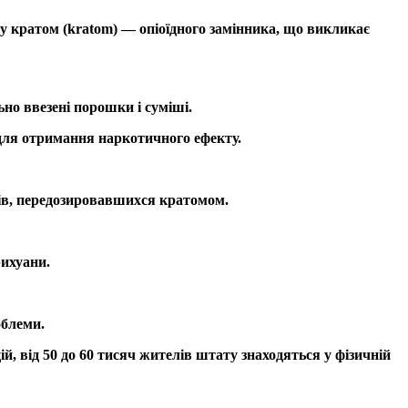
у кратом (kratom) — опіоїдного замінника, що викликає
ьно ввезені порошки і суміші.
 для отримання наркотичного ефекту.
ців, передозировавшихся кратомом.
рихуани.
облеми.
ій, від 50 до 60 тисяч жителів штату знаходяться у фізичній