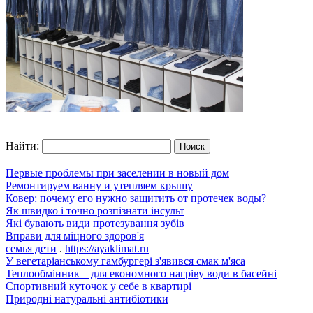
Найти:
Первые проблемы при заселении в новый дом
Ремонтируем ванну и утепляем крышу
Ковер: почему его нужно защитить от протечек воды?
Як швидко і точно розпізнати інсульт
Які бувають види протезування зубів
Вправи для міцного здоров'я
семья дети
.
https://ayaklimat.ru
У вегетаріанському гамбургері з'явився смак м'яса
Теплообмінник – для економного нагріву води в басейні
Спортивний куточок у себе в квартирі
Природні натуральні антибіотики