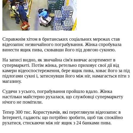
Справжнім хітом в британських соціальних мережах став
відеозапис незвичайного пограбування. Жінка спробувала
винести ящик пива, сховавши його під довгою сукнею.
На записі видно, як звичайна сім'я вивчає асортимент в
супермаркеті. Потім жінка, ретельно приховує свої дії від
камери відеоспостереження, бере ящик пива, ховає його за під
підлогами сукні і, затиснувши його між ніг, намагається піти з
магазину.
Судячи з усього, пограбування пройшло вдало. Жінка
настільки майстерно рухалася, що службовці супермаркету
нічого не помітили.
Тепер 300 тис. Користувачів, які переглянули відеозапис в
Інтернеті, гадають: що потрібно зробити, щоб так спокійно
рухатися, стискаючи між ніг ящик з 24 банками пива.