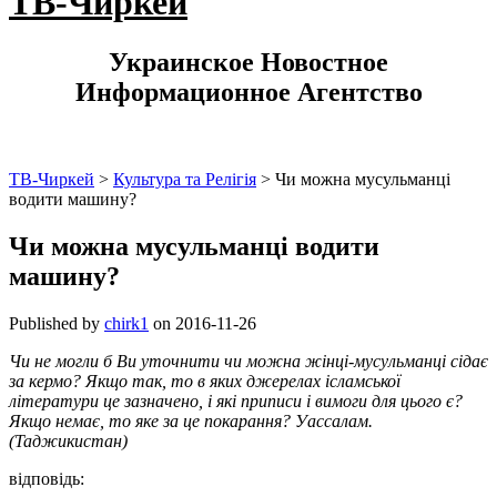
ТВ-Чиркей
Украинское Новостное
Информационное Агентство
ТВ-Чиркей
>
Культура та Релігія
>
Чи можна мусульманці
водити машину?
Чи можна мусульманці водити
машину?
Published by
chirk1
on
2016-11-26
Чи не могли б Ви уточнити чи можна жінці-мусульманці сідає
за кермо? Якщо так, то в яких джерелах ісламської
літератури це зазначено, і які приписи і вимоги для цього є?
Якщо немає, то яке за це покарання? Уассалам.
(Таджикистан)
відповідь: