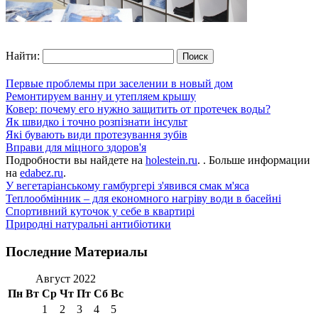
Найти:
Первые проблемы при заселении в новый дом
Ремонтируем ванну и утепляем крышу
Ковер: почему его нужно защитить от протечек воды?
Як швидко і точно розпізнати інсульт
Які бувають види протезування зубів
Вправи для міцного здоров'я
Подробности вы найдете на
holestein.ru
. . Больше информации
на
edabez.ru
.
У вегетаріанському гамбургері з'явився смак м'яса
Теплообмінник – для економного нагріву води в басейні
Спортивний куточок у себе в квартирі
Природні натуральні антибіотики
Последние Материалы
Август 2022
Пн
Вт
Ср
Чт
Пт
Сб
Вс
1
2
3
4
5