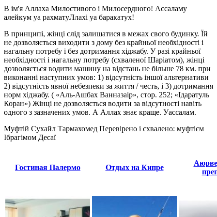
В ім'я Аллаха Милостивого і Милосердного! Ассаламу
алейкум уа рахматуЛлахі уа баракатух!
В принципі, жінці слід залишатися в межах свого будинку. Їй
не дозволяється виходити з дому без крайньої необхідності і
нагальну потребу і без дотримання хіджабу. У разі крайньої
необхідності і нагальну потребу (схваленої Шаріатом), жінці
дозволяється водити машину на відстань не більше 78 км. при
виконанні наступних умов: 1) відсутність іншої альтернативи
2) відсутність явної небезпеки за життя / честь, і 3) дотримання
норм хіджабу. ( «Аль-Ашбах Ванназаір», стор. 252; «Ідаратуль
Коран») Жінці не дозволяється водити за відсутності навіть
одного з зазначених умов. А Аллах знає краще. Уассалам.
Муфтій Сухайл Тармахомед Перевірено і схвалено: муфтієм
Ібрагімом Десаї
Аюрве
Гостиная Палермо
Отдых на Кипре
пре