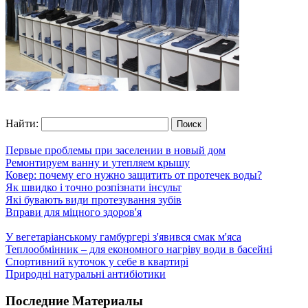
Найти:
Первые проблемы при заселении в новый дом
Ремонтируем ванну и утепляем крышу
Ковер: почему его нужно защитить от протечек воды?
Як швидко і точно розпізнати інсульт
Які бувають види протезування зубів
Вправи для міцного здоров'я
У вегетаріанському гамбургері з'явився смак м'яса
Теплообмінник – для економного нагріву води в басейні
Спортивний куточок у себе в квартирі
Природні натуральні антибіотики
Последние Материалы