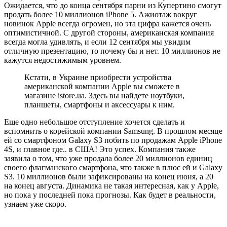
Ожидается, что до конца сентября парни из Купертино смогут
продать более 10 миллионов iPhone 5. Ажиотаж вокруг
новинок Apple всегда огромен, но эта цифра кажется очень
оптимистичной. С другой стороны, американская компания
всегда могла удивлять, и если 12 сентября мы увидим
отличную презентацию, то почему бы и нет. 10 миллионов не
кажутся недостижимым уровнем.
Кстати, в Украине приобрести устройства
американской компании Apple вы сможете в
магазине istore.ua. Здесь вы найдете ноутбуки,
планшеты, смартфоны и аксессуары к ним.
Еще одно небольшое отступление хочется сделать и
вспомнить о корейской компании Samsung. В прошлом месяце
ей со смартфоном Galaxy S3 побить по продажам Apple iPhone
4S, и главное где.. в США! Это успех. Компания также
заявила о том, что уже продала более 20 миллионов единиц
своего флагманского смартфона, что также в плюс ей и Galaxy
S3. 10 миллионов были зафиксированы на конец июня, а 20
на конец августа. Динамика не такая интересная, как у Apple,
но пока у последней пока прогнозы. Как будет в реальности,
узнаем уже скоро.