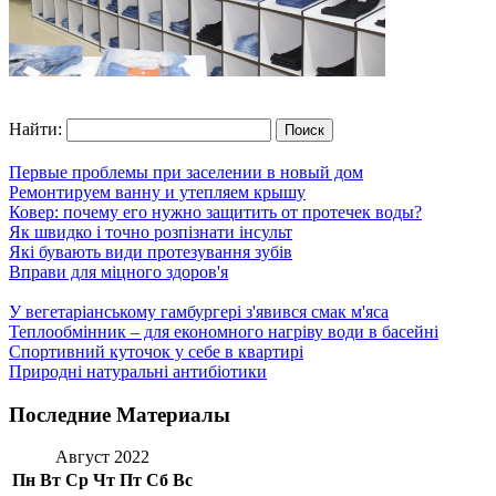
Найти:
Первые проблемы при заселении в новый дом
Ремонтируем ванну и утепляем крышу
Ковер: почему его нужно защитить от протечек воды?
Як швидко і точно розпізнати інсульт
Які бувають види протезування зубів
Вправи для міцного здоров'я
У вегетаріанському гамбургері з'явився смак м'яса
Теплообмінник – для економного нагріву води в басейні
Спортивний куточок у себе в квартирі
Природні натуральні антибіотики
Последние Материалы
Август 2022
Пн
Вт
Ср
Чт
Пт
Сб
Вс