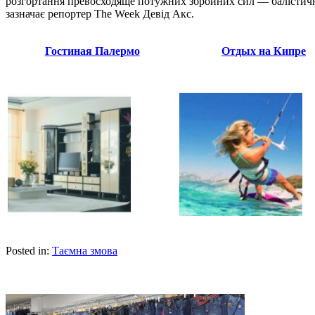
розгортання превосходяще потужних збройних сил — балістични
зазначає репортер The Week Девід Акс.
Гостиная Палермо
Отдых на Кипре
Posted in:
Таємна змова