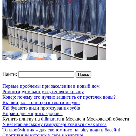
Найти:
Первые проблемы при заселении в новый дом
Ремонтируем ванну и утепляем крышу
Ковер: почему его нужно защитить от протечек воды?
Як швидко і точно розпізнати інсульт
Які бувають види протезування зубів
Вправи для міцного здоров'я
Купить плитку на
dillmart.ru
в Москве и Московской области
У вегетаріанському гамбургері з'явився смак м'яса
Теплообмінник – для економного нагріву води в басейні
Спортивний куточок у себе в квартирі