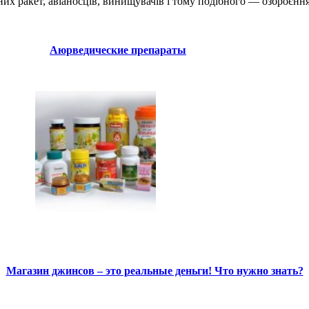
х ракет, авіаносців, винищувачів і тому подібного — озброєння
Аюрведические препараты
Магазин джинсов – это реальные деньги! Что нужно знать?