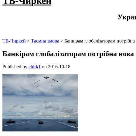
ТВ-Чиркей
Укра
ТВ-Чиркей
>
Таємна змова
>
Банкірам глобалізаторам потрібна 
Банкірам глобалізаторам потрібна нова 
Published by
chirk1
on
2016-10-18