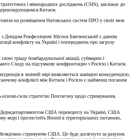
стратегічних і міжнародних досліджень (CSIS), закликає до
одернизирующимся Китаєм.
дповіла на розміщення Натовських систем ПРО у своїх меж
м з Девідом Рокфеллером Збігнєв Бжезинський є давнім
тації конфлікту на Україні і попереджень про загрозу
вою тріаду бомбардувальної авіації, субмарин і
ького Сходу на підсумкову конфронтацію з Росією і Китаєм.
уренція в значній мірі виявляються заміщені конкуренцією,
стаючому конфлікті між Китаєм і Росією є найменш поганим
а-основі-сили стратегію Пентагону щодо стримування,
мки Держдепартаментом США перевороту на Україні, США
му морі і протистоїть Японії в територіальних питаннях,
с безкровно стримуючи США. Це буде досягнуто за рахунок