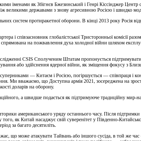
такими іменами як Збігнєв Бжезинський і Генрі Кіссінджер Центр 
між великими державами з знову агресивною Росією і швидко м
ьних систем протиракетної оборони. В кінці 2013 року Росія ві
тера і співзасновник глобалістської Тристоронньої комісії разо
ь спрямована на пожвавлення духа холодної війни шляхом експлуа
ослідженні CSIS Сполученим Штатам пропонується підтримувати с
вання або здійснення ядерної війни, як зміщення фокусу з Близ
уперниками — Китаєм і Росією, погіршується — співпраця і конк
ення. Ми вважаємо, що Доступна армія 2021, зосереджена на зро
кості доларів на оборону.
таційного, а швидше подається як підтримуюче традиційну мир-н
 риторики американського уряду останнього часу. Після підтри
 того, як Китай насаджує свій суверенітет у Південно-Китайсько
іод за багато десятиліть.
ає, що може атакувати Тайвань або іншого сусіда, в той же ча