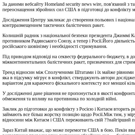
За даними вебсайту Homeland security news wire, пов'язаний з 
переоснащення збройних сил США в підготовці до конфлікту 
Дослідження Центру закликає до створення польових і націонал
контрразмещением тактичних балістичних ракет.
Колишній радник з національної безпеки президента Джиммі Кар
противником Радянського Союзу, а тепер і Росії.Його діяльніст
російського шовінізму і необхідності стримування.
Під приводом відповіді на секвестр федерального бюджету, в д
міжконтинентальних балістичних ракет, призначених для стриму
Тренд відносин між Сполученими Штатами і їх майже рівними с
яка в підсумку мігрує в конфлікт, стверджують автори дослідж
варіантом для караючого фіскального контексту все меншої кіль
У дослідженні дане рішення не пропонується в якості конфрон
обмеження та впливу на противника по холодній війні.
Заклик до підготовки до конфлікту з Росією і Китаєм вторить
займають все більш жорстку позицію щодо Росії.Між тим, у міру
відносини між Китаєм і США переживають свій ??найгірший пер
Зараз Китай вважає, що може перемогти США в бою. Пекін вваж