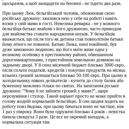
щосьразом, а щоб заощадити на бензині - не їздити два рази.
При цьому Люк, бельгійський чоловік, обожнював свою
російську дружину: хвалився нею у себе на роботі і навіть
возив у свій мами в гості. Невелика ремарка - не у кожного
бельгійця батьки знайомі з його дружиною, часто приводом
для знайомства ставати народження онуків. У бельгійців
вважається, що після того як дитина став повнолітнім батьки
йому нічого не повинні. Батько Люка, нині покійний, був
дуже заможною людиною, що його мати живе одна у
великому особняку в престижному районі, обвешанном
дорогимикартинами, з пристойним земельною ділянкою на
задньому дворі. У її сина місячний бюджет близько 3000 євро,
після сплати податків, кредитів і покупки продуктів на місяць
вільних грошей залишається близько 50-100 євро. При цьому в
холодильнику ніяких делікатесів - купити до столу балик або
буженину можливо тільки по святах. На запитання руської
дружини: "Чому б не зайняти грошей у мами?", щире
нерозуміння і ступор. Такий варіант просто не може прийти в
голову жодній нормальній бельгійцю. Її син щодня ходить на
роботу повз їївдома, при цьому бачаться вони не частіше, ніж
1 раз у півроку. Вони були одружені близько 4 років - невістка
бачила свекруха 3 рази. Це все не окремий випадок, а
нормальна ситуація там.