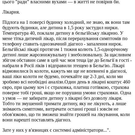
цього "ради" власними вухами — в житті не повірив би.
Лікарня.
Підлога на 1 поверсі будинку холодний, не знаю, як вони там
будують будинки, але дитина в 1,5 року застудил нирки.
Температура 40, поклали дитину в бельгійську лікарню. У
мене тітка дитячий лікар, після перерахування симптомів по
телефону ставить однозначний діагноз - запалення нирок.
Бельгійські лікарі протягом 1 тижня колють 1,5-однорічному
дитині лише жарознижувальну і знеболювальну. За щасливим
збігом обставин саме в цей час моя теща їде до Бельгії в гості -
набрали в Росії ліків і відправили зтещею в Бельгію. Лікарі
відмовилися їх колоти, кажуть ми ще не впевнені в діагнозі,
ваші ліки колоти не будемо, почекайте ще 2-3 дні, коли ми
зробимо всі необхідні аналізи.Один день в лікарні коштує 460
євро, при цьому хоч і є страховка, платиш готівкою, страхова
поверне тобі гроші, якщо не порушиш умови страховки. Одна
з умов — не забирати дитину з лікарні без дозволу лікаря.
Тобто ти змушений тримати дитину, яку не лікують, а лише
знімають симптоми, витрачати останні гроші і зовсім не
обов'язково, що ти зможеш знайти грошей на лікування, коли
вони нарешті поставлять діагноз.
Зате у них у в'язницях є системні адміністратори...".