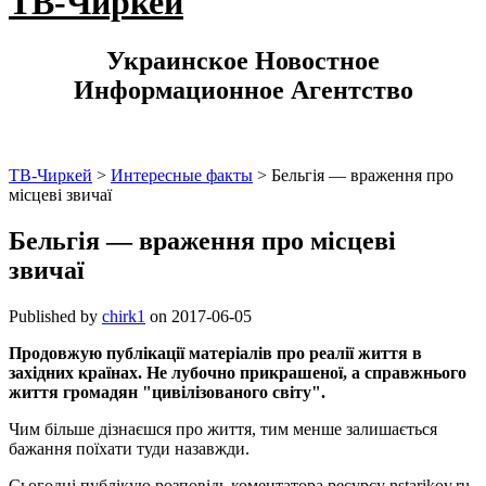
ТВ-Чиркей
Украинское Новостное
Информационное Агентство
ТВ-Чиркей
>
Интересные факты
>
Бельгія — враження про
місцеві звичаї
Бельгія — враження про місцеві
звичаї
Published by
chirk1
on
2017-06-05
Продовжую публікації матеріалів про реалії життя в
західних країнах. Не лубочно прикрашеної, а справжнього
життя громадян "цивілізованого світу".
Чим більше дізнаєшся про життя, тим менше залишається
бажання поїхати туди назавжди.
Сьогодні публікую розповідь коментатора ресурсу nstarikov.ru