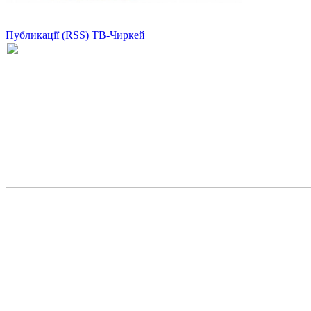
Публикації (RSS)
ТВ-Чиркей