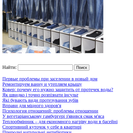
Найти:
Первые проблемы при заселении в новый дом
Ремонтируем ванну и утепляем крышу
Ковер: почему его нужно защитить от протечек воды?
Як швидко і точно розпізнати інсульт
Які бувають види протезування зубів
Вправи для міцного здоров'я
Психология отношений: проблемы отношении
У вегетаріанському гамбургері з'явився смак м'яса
Теплообмінник – для економного нагріву води в басейні
Спортивний куточок у себе в квартирі
Природні натуральні антибіотики