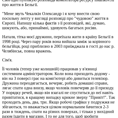
про життя в Бельгії.
"Мене звуть Чекалкін Олександр і я хочу внести свою
посильну лепту у вигляді розповіді про "чудовою" життя в
Європі. Напишу кілька фактів з її розповідей, які, думаю,
шокують, або, принаймні, здивують багатьох росіян.
Наталя, тітка моєї дружини, переїхала жити в країну Бельгії в
1998 році. Через пару років вона вийшла заміж за корінного
бельгійця, році приблизно в 2003 приїжджала в гості до нас р.
Челябінськ, повна вражень.
Сім'я.
Її чоловік (тепер уже колишній) працював у в'язниці
системним адміністратором. Коли вона приходить додому -
він на 3 поверсі грає на комп'ютері або дивиться телевізор.
Дружина переодягається, вечеряє, робить домашні справи,
лягає спати одна внизу, якщо чоловік повечеряв до її приходу.
У порядку речей, якщо він взагалі не спуститься до неї навіть
привітатися, в кращому випадку крикне зверху "Привіт!". Так
проходить день, два, три. Якщо робочі графіки у подружжя не
збігаються, то вважається цілком нормальним бачитися 2-3
рази в тиждень, спати на різних поверхах, і тільки у вихідний
разом їздити в магазин. І то не для того, щоб зробити