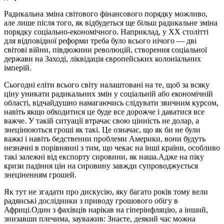
Радикальна зміна світового фінансового порядку можливо,
але лише після того, як відбудеться ще більш радикальне зміна
порядку соціально-економічного. Наприклад, у ХХ столітті
для відповідної реформи треба було всього нічого — дві
світові війни, півдюжини революцій, створення соціальної
держави на Заході, ліквідація європейських колоніальних
імперій.
Сьогодні еліти всього світу налаштовані на те, щоб за всяку
ціну уникати радикальних змін у соціальній або економічній
області, відчайдушно намагаючись слідувати звичним курсом,
навіть якщо обходитися це буде все дорожче і даватися все
важче. У такій ситуації втрачає свою цінність не долар, а
знецінюються гроші як такі. Це означає, що як би не були
важкі і навіть бедственни проблеми Америки, вони будуть
незначні в порівнянні з тим, що чекає на інші країни, особливо
такі залежні від експорту сировини, як наша.Адже на піку
кризи падіння цін на сировину завжди супроводжується
знеціненням грошей.
Як тут не згадати про дискусію, яку багато років тому вели
радянські дослідники з приводу грошового обігу в
Африці.Один з фахівців нарікав на гіперінфляцію, а інший,
знизавши плечима, зауважив: Знаєте, деякий час можна