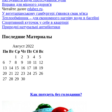
Вправи для міцного здоров'я
Читайте далее
edabez.ru
.
У вегетаріанському гамбургері з'явився смак м'яса
Теплообмінник – для економного нагріву води в басейні
Спортивний куточок у себе в квартирі
Природні натуральні антибіотики
Последние Материалы
Август 2022
Пн
Вт
Ср
Чт
Пт
Сб
Вс
1
2
3
4
5
6
7
8
9
10
11
12
13
14
15
16
17
18
19
20
21
22
23
24
25
26
27
28
29
30
Как похудеть без голодания?