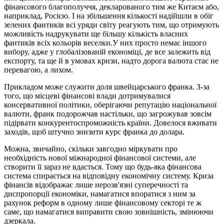
фінансового благополуччя, декларованого тим же Китаєм або,
наприклад, Росією. І на збільшення кількості надійшли в обіг
зелених фантиків всі уряди світу реагують тим, що отримують
можливість надрукувати ще більшу кількість власних
фантиків всіх кольорів веселки.У них просто немає іншого
вибору, адже у глобалізованій економіці, де все залежить від
експорту, та ще й в умовах кризи, надто дорога валюта стає не
перевагою, а лихом.
Прикладом може служити доля швейцарського франка. З-за
того, що місцеві фінансові влади дотримувалися
консервативної політики, оберігаючи репутацію національної
валюти, франк подорожчав настільки, що загрожував зовсім
підірвати конкурентоспроможність країни. Довелося вживати
заходів, щоб штучно знизити курс франка до долара.
Можна, звичайно, скільки завгодно міркувати про
необхідність нової міжнародної фінансової системи, але
створити її зараз не вдасться. Тому що будь-яка фінансова
система спирається на відповідну економічну систему. Криза
фінансів відображає лише нерозв'язні суперечності та
диспропорції економіки, намагатися впоратися з ним за
рахунок реформ в одному лише фінансовому секторі те ж
саме, що намагатися виправити свою зовнішність, змінюючи
дзеркала.