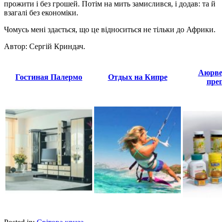
прожити і без грошей. Потім на мить замислився, і додав: та й
взагалі без економіки.
Чомусь мені здається, що це відноситься не тільки до Африки.
Автор: Сергій Криндач.
Аюрве
Гостиная Палермо
Отдых на Кипре
пре