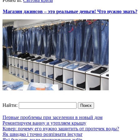
Posted in:
Світова криза
Магазин джинсов – это реальные деньги! Что нужно знать?
Найти:
Первые проблемы при заселении в новый дом
Ремонтируем ванну и утепляем крышу
Ковер: почему его нужно защитить от протечек воды?
Як швидко і точно розпізнати інсульт
Які бувають види протезування зубів