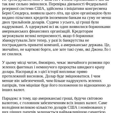
так вже сильно змінилися. Перевірка діяльності Федеральної
резервної системи США, здійснена з ініціативи конгресмена
Берні Сендерса, виявила цього літа, що цією організацією було
видано пільгових кредитів іноземним банкам на суму не менш
двох трильйонів доларів. Судячи з усього, ці гроші були
надруковані. А одержувачі всі як один виявилися боржниками
американських фінансових організацій. Кредиторам
загрожували великі неприємності, якщо б боржники
збанкрутували.Зате тепер, у разі їх банкрутства не
постраждають приватні компанії, а американське держава. Це,
звичайно, не карткові борги, але зате такі суми, які Джона Ло і
не снилися.
У цьому місці читач, ймовірно, чекає звичайного розмови про
зелених фантиках і неминучого пророцтва швидкого краху
долара. Насправді ж з цієї історії випливає прямо
протилежний висновок. Долар буде зміцнюватися. І чим
менше він забезпечений, чим більше надрукують зелених
папірців, тим міцніше буде його положення по відношенню до
інших валют.
Парадокс в тому, що американські гроші, будучи світовою
валютою, є головним забезпеченням всіх інших валют. Саме
володіння великою кількістю доларів США і номінованих у
них цінних паперів залишається найважливішою гарантією