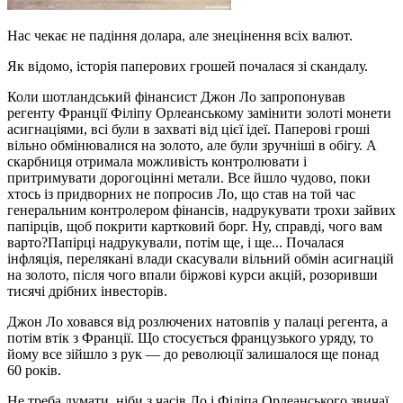
Нас чекає не падіння долара, але знецінення всіх валют.
Як відомо, історія паперових грошей почалася зі скандалу.
Коли шотландський фінансист Джон Ло запропонував
регенту Франції Філіпу Орлеанському замінити золоті монети
асигнаціями, всі були в захваті від цієї ідеї. Паперові гроші
вільно обмінювалися на золото, але були зручніші в обігу. А
скарбниця отримала можливість контролювати і
притримувати дорогоцінні метали. Все йшло чудово, поки
хтось із придворних не попросив Ло, що став на той час
генеральним контролером фінансів, надрукувати трохи зайвих
папірців, щоб покрити картковий борг. Ну, справді, чого вам
варто?Папірці надрукували, потім ще, і ще... Почалася
інфляція, перелякані влади скасували вільний обмін асигнацій
на золото, після чого впали біржові курси акцій, розоривши
тисячі дрібних інвесторів.
Джон Ло ховався від розлючених натовпів у палаці регента, а
потім втік з Франції. Що стосується французького уряду, то
йому все зійшло з рук — до революції залишалося ще понад
60 років.
Не треба думати, ніби з часів Ло і Філіпа Орлеанського звичаї