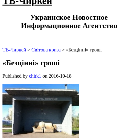
ТВ-Чиркей
Украинское Новостное
Информационное Агентство
ТВ-Чиркей
>
Світова криза
>
«Безцінні» гроші
«Безцінні» гроші
Published by
chirk1
on
2016-10-18