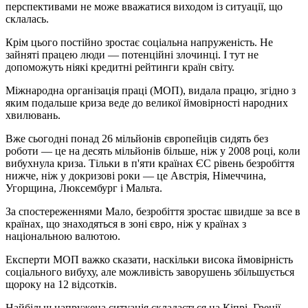
перспективами не може вважатися виходом із ситуації, що
склалась.
Крім цього постійно зростає соціальна напруженість. Не
зайняті працею люди — потенційні злочинці. І тут не
допоможуть ніякі кредитні рейтинги країн світу.
Міжнародна організація праці (МОП), видала працю, згідно з
яким подальше криза веде до великої ймовірності народних
хвилювань.
Вже сьогодні понад 26 мільйонів європейців сидять без
роботи — це на десять мільйонів більше, ніж у 2008 році, коли
вибухнула криза. Тільки в п'яти країнах ЄС рівень безробіття
нижче, ніж у докризові роки — це Австрія, Німеччина,
Угорщина, Люксембург і Мальта.
За спостереженнями Мало, безробіття зростає швидше за все в
країнах, що знаходяться в зоні євро, ніж у країнах з
національною валютою.
Експерти МОП важко сказати, наскільки висока ймовірність
соціального вибуху, але можливість заворушень збільшується
щороку на 12 відсотків.
Найбільш напружена ситуація складається на Кіпрі, Греції,