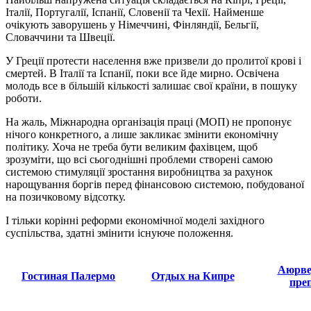
Італії, Португалії, Іспанії, Словенії та Чехії. Найменше
очікують заворушень у Німеччині, Фінляндії, Бельгії,
Словаччини та Швеції.
У Греції протести населення вже призвели до пролитої крові і
смертей. В Італії та Іспанії, поки все йде мирно. Освічена
молодь все в більшій кількості залишає свої країни, в пошуку
роботи.
На жаль, Міжнародна організація праці (МОП) не пропонує
нічого конкретного, а лише закликає змінити економічну
політику. Хоча не треба бути великим фахівцем, щоб
зрозуміти, що всі сьогоднішні проблеми створені самою
системою стимуляції зростання виробництва за рахунок
нарощування боргів перед фінансовою системою, побудованої
на позичковому відсотку.
І тільки корінні реформи економічної моделі західного
суспільства, здатні змінити існуюче положення.
Аюрве
Гостиная Палермо
Отдых на Кипре
пре