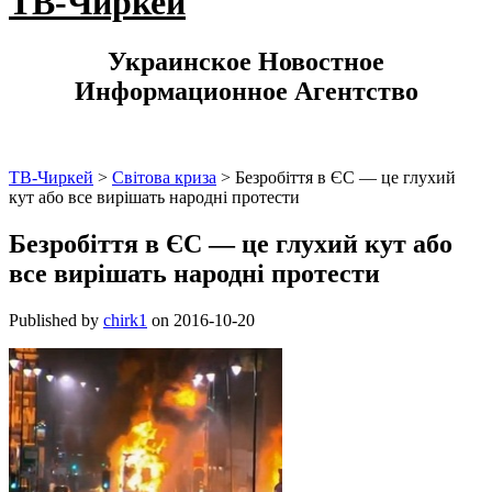
ТВ-Чиркей
Украинское Новостное
Информационное Агентство
ТВ-Чиркей
>
Світова криза
>
Безробіття в ЄС — це глухий
кут або все вирішать народні протести
Безробіття в ЄС — це глухий кут або
все вирішать народні протести
Published by
chirk1
on
2016-10-20