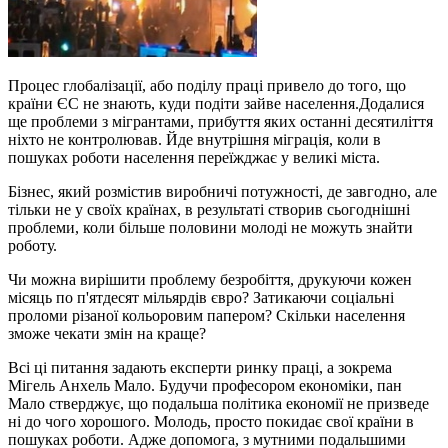
Процес глобалізації, або поділу праці привело до того, що
країни ЄС не знають, куди подіти зайве населення.Додалися
ще проблеми з мігрантами, прибуття яких останні десятиліття
ніхто не контролював. Йде внутрішня міграція, коли в
пошуках роботи населення переїжджає у великі міста.
Бізнес, який розмістив виробничі потужності, де завгодно, але
тільки не у своїх країнах, в результаті створив сьогоднішні
проблеми, коли більше половини молоді не можуть знайти
роботу.
Чи можна вирішити проблему безробіття, друкуючи кожен
місяць по п'ятдесят мільярдів євро? Затикаючи соціальні
проломи різаної кольоровим папером? Скільки населення
зможе чекати змін на краще?
Всі ці питання задають експерти ринку праці, а зокрема
Мігель Анхель Мало. Будучи професором економіки, пан
Мало стверджує, що подальша політика економії не призведе
ні до чого хорошого. Молодь, просто покидає свої країни в
пошуках роботи. Адже допомога, з мутними подальшими