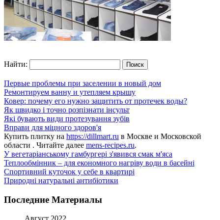
Найти:
Первые проблемы при заселении в новый дом
Ремонтируем ванну и утепляем крышу
Ковер: почему его нужно защитить от протечек воды?
Як швидко і точно розпізнати інсульт
Які бувають види протезування зубів
Вправи для міцного здоров'я
Купить плитку на
https://dillmart.ru
в Москве и Московской
области . Читайте далее
mens-recipes.ru
.
У вегетаріанському гамбургері з'явився смак м'яса
Теплообмінник – для економного нагріву води в басейні
Спортивний куточок у себе в квартирі
Природні натуральні антибіотики
Последние Материалы
Август 2022