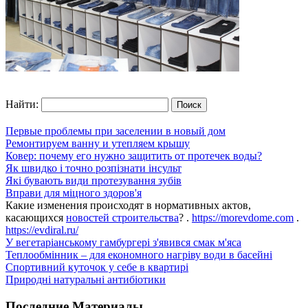
Найти:
Первые проблемы при заселении в новый дом
Ремонтируем ванну и утепляем крышу
Ковер: почему его нужно защитить от протечек воды?
Як швидко і точно розпізнати інсульт
Які бувають види протезування зубів
Вправи для міцного здоров'я
Какие изменения происходят в нормативных актов,
касающихся
новостей строительства
? .
https://morevdome.com
.
https://evdiral.ru/
У вегетаріанському гамбургері з'явився смак м'яса
Теплообмінник – для економного нагріву води в басейні
Спортивний куточок у себе в квартирі
Природні натуральні антибіотики
Последние Материалы