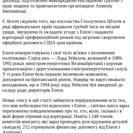
доповіді, підготовлені міжнародною Наглядовою групою з
прав людини та правозахисною організацією Amnesty
International.
Є безліч свідчень того, що посольства Сполучених Штатів в
ряді африканських країн надавали грубий тиск на місцеві
уряди, змушуючи їх укладати угоди з Enron і надавати
корпорації преференційний режим під загрозою скорочення
офіційної допомоги США цим країнам.
Enron використовувала і свої тісні зв'язки з іноземними
політиками. Серед них — Лорд Уейкхем, колишній в 1989-
1992 роках міністром енергетики Великобританії і керував
приватизацією і дерегулюванням електроенергетичної галузі.
У ті роки Enron була першою іноземною компанією,
допущеної на британський ринок. Навряд чи варто вважати
випадковим, що в 1994 році лорд Уейкхем був введений до
складу ради директорів Enron.
Немає сенсу в цій статті займатися перерахуванням всіх тих,
хто мав небескористні відносини з Enron ,- світова преса зараз
переповнена повідомленнями про те, хто, коли, скільки і в
якій формі отримав від корпорації. Навіть з 248 членів
комітетів конгресу, які зараз проводять розслідування деталей
скандалу, 212 отримували фінансову допомогу від Enron і
Andersen!