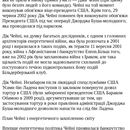
було безліч людей з його команди). Чейні на той момент
виконував обов'язки віце-президента США. Крім того, 29
червня 2002 року Дік Чейні повинен був виконувати обов'язки
Президента США під час операції Джорджа Буша-молодшого,
яка проводилася під наркозом.
Дік Чейні, на думку багатьох дослідників, є одним з головних
архітекторів енергетичної війни, яка була розпочата в 2001
році і виразилася в таких подіях, як теракти 11 вересня 2001
року, війна з Афганістаном і банкрутство Enron.Більш того,
вже на 2002 рік була запланована війна з Іраком, але така
щільність подій не могла задовольнити схильний до
поступового течією підконтрольних йому подій
Більдерберзький клуб.
Дік Чейні. Незабаром після ліквідації спецслужбами США
Усами бін Ладена виступив із закликом повернути дозвіл
тортур в США (були заборонені президентом США Бараком
Обамою в 2009 році), аргументувавши це тим, що
застосування тортур в роки правління адміністрації Джорджа
Буша-молодшого дозволило напасти на слід бін Ладена.
План Чейні з енергетичного захопленню світу
Вперше енергетична політика Чейні проявилася банкрутство