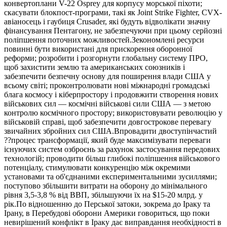
конвертоплани V-22 Osprey для корпусу морської піхоти;
скасувати блокпост-програми, такі як Joint Strike Fighter, CVX-
авіаносець і гаубиця Crusader, які будуть відволікати значну
фінансування Пентагону, не забезпечуючи при цьому серйозні
поліпшення поточних можливостей.Зекономлені ресурси
повинні бути використані для прискорення оборонної
реформи; розробити і розгорнути глобальну систему ПРО,
щоб захистити землю та американських союзників і
забезпечити безпечну основу для поширення влади США у
всьому світі; проконтролювати нові міжнародні громадські
блага космосу і кіберпростору і продовжити створення нових
військових сил — космічні військові сили США — з метою
контролю космічного простору; використовувати революцію у
військовій справі, щоб забезпечити довгострокове перевагу
звичайних збройних сил США.Впровадити двоступінчастий
??процес трансформації, який буде максимізувати переваги
існуючих систем озброєнь за рахунок застосування передових
технологій; проводити більш глибокі поліпшення військового
потенціалу, стимулювати конкуренцію між окремими
установами та об'єднаними експериментальними зусиллями;
поступово збільшити витрати на оборону до мінімального
рівня 3,5-3,8 % від ВВП, збільшуючи їх на $15-20 млрд. у
рік.По відношенню до Перської затоки, зокрема до Іраку та
Ірану, в Перебудові оборони Америки говориться, що поки
невирішений конфлікт в Іраку дає виправдання необхідності в