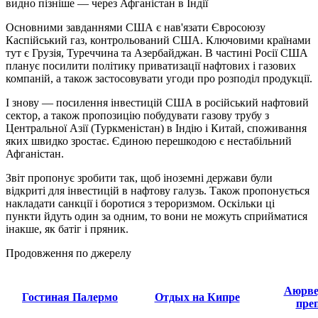
видно пізніше — через Афганістан в Індії
Основними завданнями США є нав'язати Євросоюзу
Каспійський газ, контрольований США. Ключовими країнами
тут є Грузія, Туреччина та Азербайджан. В частині Росії США
планує посилити політику приватизації нафтових і газових
компаній, а також застосовувати угоди про розподіл продукції.
І знову — посилення інвестицій США в російський нафтовий
сектор, а також пропозицію побудувати газову трубу з
Центральної Азії (Туркменістан) в Індію і Китай, споживання
яких швидко зростає. Єдиною перешкодою є нестабільний
Афганістан.
Звіт пропонує зробити так, щоб іноземні держави були
відкриті для інвестицій в нафтову галузь. Також пропонується
накладати санкції і боротися з тероризмом. Оскільки ці
пункти йдуть один за одним, то вони не можуть сприйматися
інакше, як батіг і пряник.
Продовження по джерелу
Аюрве
Гостиная Палермо
Отдых на Кипре
пре