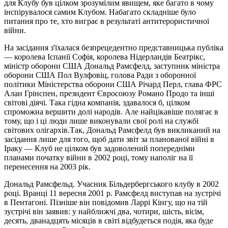
для Клубу був цілком зрозумілим явищем, яке багато в чому
інспірувалося самим Клубом. Набагато складніше було
питання про те, хто виграє в результаті антитерористичної
війни.
На засідання з'їхалася безпрецедентно представницька публіка
— королева Іспанії Софія, королева Нідерландів Беатрікс,
міністр оборони США Дональд Рамсфелд, заступник міністра
оборони США Пол Вулфовіц, голова Ради з оборонної
політики Міністерства оборони США Річард Перл, глава ФРС
Алан Грінспен, президент Євросоюзу Романо Продо та інші
світові діячі. Така гідна компанія, здавалося б, цілком
спроможна вершити долі народів. Але найцікавіше полягає в
тому, що і ці люди лише виконували свої ролі на службі
світових олігархів.Так, Дональд Рамсфелд був викликаний на
засідання лише для того, щоб дати звіт за планованої війні в
Іраку — Клуб не цілком був задоволений попередніми
планами початку війни в 2002 році, тому наполіг на її
перенесення на 2003 рік.
Дональд Рамсфельд. Учасник Більдербергського клубу в 2002
році. Вранці 11 вересня 2001 р. Рамсфелд виступав на зустрічі
в Пентагоні. Пізніше він повідомив Ларрі Кінгу, що на тій
зустрічі він заявив: у найближчі два, чотири, шість, вісім,
десять, дванадцять місяців в світі відбудеться подія, яка буде