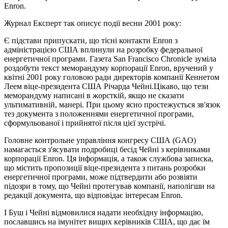
Enron.
Журнал Експерт так описує події весни 2001 року:
Є підстави припускати, що тісні контакти Enron з
адміністрацією США вплинули на розробку федеральної
енергетичної програми. Газета San Francisco Chronicle зуміла
роздобути текст меморандуму корпорації Enron, вручений у
квітні 2001 року головою ради директорів компанії Кеннетом
Леем віце-президента США Річарда Чейні.Цікаво, що тези
меморандуму написані в жорсткій, якщо не сказати
ультимативній, манері. При цьому ясно простежується зв'язок
тез документа з положеннями енергетичної програми,
сформульованої і прийнятої після цієї зустрічі.
Головне контрольне управління конгресу США (GAO)
намагається з'ясувати подробиці бесід Чейні з керівниками
корпорації Enron. Ця інформація, а також службова записка,
що містить пропозиції віце-президента з питань розробки
енергетичної програми, може підтвердити або розвіяти
підозри в тому, що Чейні протегував компанії, наполігши на
редакції документа, що відповідає інтересам Enron.
І Буш і Чейні відмовилися надати необхідну інформацію,
пославшись на імунітет вищих керівників США, що дає їм