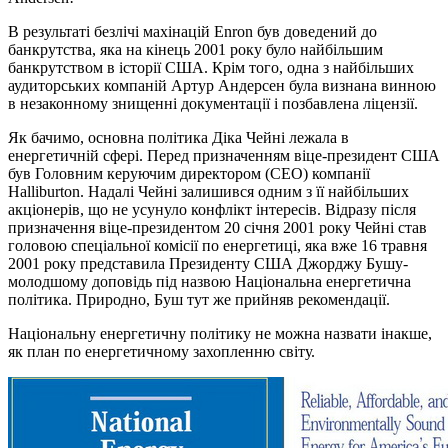
В результаті безлічі махінацій Enron був доведений до
банкрутства, яка на кінець 2001 року було найбільшим
банкрутством в історії США. Крім того, одна з найбільших
аудиторських компаній Артур Андерсен була визнана винною
в незаконному знищенні документації і позбавлена ліцензії.
Як бачимо, основна політика Діка Чейні лежала в
енергетичній сфері. Перед призначенням віце-президент США
був Головним керуючим директором (CEO) компанії
Halliburton. Надалі Чейні залишився одним з її найбільших
акціонерів, що не усунуло конфлікт інтересів. Відразу після
призначення віце-президентом 20 січня 2001 року Чейні став
головою спеціальної комісії по енергетиці, яка вже 16 травня
2001 року представила Президенту США Джорджу Бушу-
молодшому доповідь під назвою Національна енергетична
політика. Природно, Буш тут же прийняв рекомендації.
Національну енергетичну політику не можна назвати інакше,
як план по енергетичному захопленню світу.