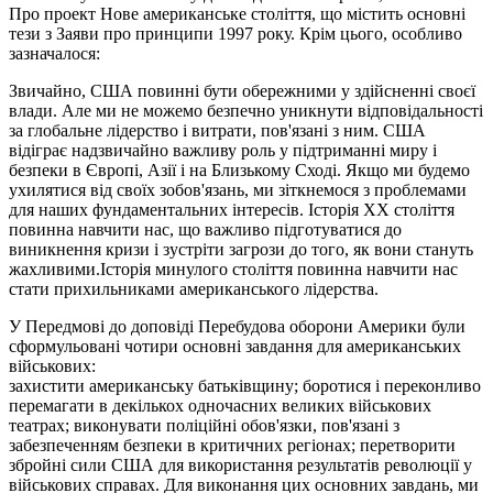
Про проект Нове американське століття, що містить основні
тези з Заяви про принципи 1997 року. Крім цього, особливо
зазначалося:
Звичайно, США повинні бути обережними у здійсненні своєї
влади. Але ми не можемо безпечно уникнути відповідальності
за глобальне лідерство і витрати, пов'язані з ним. США
відіграє надзвичайно важливу роль у підтриманні миру і
безпеки в Європі, Азії і на Близькому Сході. Якщо ми будемо
ухилятися від своїх зобов'язань, ми зіткнемося з проблемами
для наших фундаментальних інтересів. Історія XX століття
повинна навчити нас, що важливо підготуватися до
виникнення кризи і зустріти загрози до того, як вони стануть
жахливими.Історія минулого століття повинна навчити нас
стати прихильниками американського лідерства.
У Передмові до доповіді Перебудова оборони Америки були
сформульовані чотири основні завдання для американських
військових:
захистити американську батьківщину; боротися і переконливо
перемагати в декількох одночасних великих військових
театрах; виконувати поліційні обов'язки, пов'язані з
забезпеченням безпеки в критичних регіонах; перетворити
збройні сили США для використання результатів революції у
військових справах. Для виконання цих основних завдань, ми