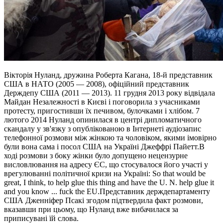
Вікторія Нуланд, дружина Роберта Кагана, 18-й представник
США в НАТО (2005 — 2008), офіційний представник
Держдепу США (2011 — 2013). 11 грудня 2013 року відвідала
Майдан Незалежності в Києві і поговорила з учасниками
протесту, пригостивши їх печивом, булочками і хлібом. 7
лютого 2014 Нуланд опинилася в центрі дипломатичного
скандалу у зв'язку з опублікованою в Інтернеті аудіозапис
телефонної розмови між жінкою та чоловіком, якими імовірно
були вона сама і посол США на Україні Джеффрі Пайетт.В
ході розмови з боку жінки було допущено нецензурне
висловлювання на адресу ЄС, що стосувалося його участі у
врегулюванні політичної кризи на Україні: So that would be
great, I think, to help glue this thing and have the U. N. help glue it
and you know ... fuck the EU.Представник держдепартаменту
США Дженніфер Псакі згодом підтвердила факт розмови,
вказавши при цьому, що Нуланд вже вибачилася за
приписувані їй слова.