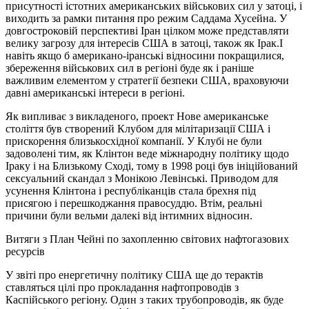
присутності істотних американських військових сил у затоці, і
виходить за рамки питання про режим Саддама Хусейна. У
довгостроковій перспективі Іран цілком може представляти
велику загрозу для інтересів США в затоці, також як Ірак.І
навіть якщо б американо-іранські відносини покращилися,
збереження військових сил в регіоні буде як і раніше
важливим елементом у стратегії безпеки США, враховуючи
давні американські інтереси в регіоні.
Як випливає з викладеного, проект Нове американське
століття був створений Клубом для мілітаризації США і
прискорення близькосхідної компанії. У Клубі не були
задоволені тим, як Клінтон веде міжнародну політику щодо
Іраку і на Близькому Сході, тому в 1998 році був ініційований
сексуальний скандал з Монікою Левінські. Приводом для
усунення Клінтона і республіканців стала брехня під
присягою і перешкоджання правосуддю. Втім, реальні
причини були вельми далекі від інтимних відносин.
Витяги з План Чейні по захопленню світових нафтогазових
ресурсів
У звіті про енергетичну політику США ще до терактів
ставляться цілі про прокладання нафтопроводів з
Каспійського регіону. Один з таких трубопроводів, як буде