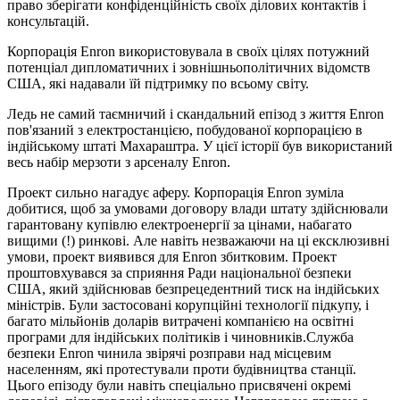
право зберігати конфіденційність своїх ділових контактів і
консультацій.
Корпорація Enron використовувала в своїх цілях потужний
потенціал дипломатичних і зовнішньополітичних відомств
США, які надавали їй підтримку по всьому світу.
Ледь не самий таємничий і скандальний епізод з життя Enron
пов'язаний з електростанцією, побудованої корпорацією в
індійському штаті Махараштра. У цієї історії був використаний
весь набір мерзоти з арсеналу Enron.
Проект сильно нагадує аферу. Корпорація Enron зуміла
добитися, щоб за умовами договору влади штату здійснювали
гарантовану купівлю електроенергії за цінами, набагато
вищими (!) ринкові. Але навіть незважаючи на ці ексклюзивні
умови, проект виявився для Enron збитковим. Проект
проштовхувався за сприяння Ради національної безпеки
США, який здійснював безпрецедентний тиск на індійських
міністрів. Були застосовані корупційні технології підкупу, і
багато мільйонів доларів витрачені компанією на освітні
програми для індійських політиків і чиновників.Служба
безпеки Enron чинила звірячі розправи над місцевим
населенням, які протестували проти будівництва станції.
Цього епізоду були навіть спеціально присвячені окремі