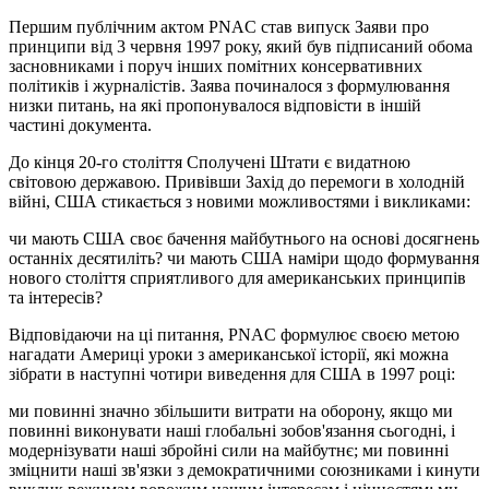
Першим публічним актом PNAC став випуск Заяви про
принципи від 3 червня 1997 року, який був підписаний обома
засновниками і поруч інших помітних консервативних
політиків і журналістів. Заява починалося з формулювання
низки питань, на які пропонувалося відповісти в іншій
частині документа.
До кінця 20-го століття Сполучені Штати є видатною
світовою державою. Привівши Захід до перемоги в холодній
війні, США стикається з новими можливостями і викликами:
чи мають США своє бачення майбутнього на основі досягнень
останніх десятиліть? чи мають США наміри щодо формування
нового століття сприятливого для американських принципів
та інтересів?
Відповідаючи на ці питання, PNAC формулює своєю метою
нагадати Америці уроки з американської історії, які можна
зібрати в наступні чотири виведення для США в 1997 році:
ми повинні значно збільшити витрати на оборону, якщо ми
повинні виконувати наші глобальні зобов'язання сьогодні, і
модернізувати наші збройні сили на майбутнє; ми повинні
зміцнити наші зв'язки з демократичними союзниками і кинути