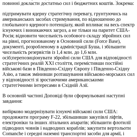
повинні докласти достатньо сил і бюджетних коштів. Зокрема:
підтримувати ядерну стратегічну перевагу, грунтуючись на
американських засобах стримування, по відношенню до
глобального ядерного потенціалу, який впливає на весь спектр
існуючих і виникаючих загроз, а не тільки на паритет США-
Росія; відновити чисельність особового складу збройних сил
на рівні, прогнозованому в Основний сили (Force Base),
документі, розробленому в адміністрації Буша, і збільшити
чисельність резервістів із 1,4 млн. до 1,6 млн.
осіб;перепозиціонувати збройні сили США для відповідності
стратегічних реалій XXI століття, перемістивши постійні
військові бази в Південно-Східну Європу і Південно-Східну
Азію, а також змінивши розташування військово-морських сил
у відповідності зі зростаючими американськими
стратегічними інтересами в Східній Азії.
В основній частині Доповіді були сформульовані наступні
завдання:
вибірково модернізувати існуючі військові сили США:
продовжити програму F-22, збільшивши закупівлі ліфтів,
електроніки та інших літальних апаратів; збільшити флотилії
підводних човнів і надводних кораблів; закупити вертольоти
Comanche і середні наземні транспортні засоби для армії, і