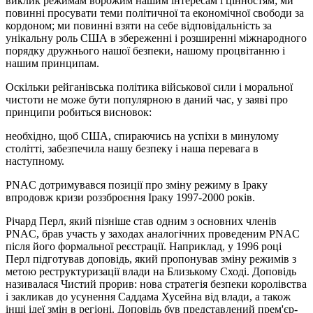
виклик режимам ворожим нашим інтересам і цінностям; ми
повинні просувати теми політичної та економічної свободи за
кордоном; ми повинні взяти на себе відповідальність за
унікальну роль США в збереженні і розширенні міжнародного
порядку дружнього нашої безпеки, нашому процвітанню і
нашим принципам.
Оскільки рейганівська політика військової сили і моральної
чистоти не може бути популярною в даний час, у заяві про
принципи робиться висновок:
необхідно, щоб США, спираючись на успіхи в минулому
столітті, забезпечила нашу безпеку і наша перевага в
наступному.
PNAC дотримувався позиції про зміну режиму в Іраку
впродовж кризи роззброєння Іраку 1997-2000 років.
Річард Перл, який пізніше став одним з основних членів
PNAC, брав участь у заходах аналогічних проведеним PNAC
після його формальної реєстрації. Наприклад, у 1996 році
Перл підготував доповідь, який пропонував зміну режимів з
метою реструктуризації влади на Близькому Сході. Доповідь
називалася Чистий прорив: нова стратегія безпеки королівства
і закликав до усунення Саддама Хусейна від влади, а також
інші ідеї змін в регіоні. Доповідь був представлений прем'єр-