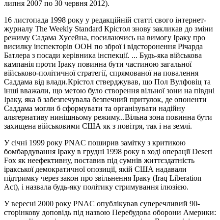
липня 2007 по 30 червня 2012).
16 листопада 1998 року у редакційній статті свого інтернет-
журналу The Weekly Standard Крістол знову закликав до зміни
режиму Садама Хусейна, посилаючись на вимогу Іраку про
висилку інспекторів ООН по зброї і відсторонення Річарда
Батлера з посади керівника інспекції. ... Будь-яка військова
кампанія проти Іраку повинна бути частиною загальної
військово-політичної стратегії, спрямованої на повалення
Саддама від влади.Крістол стверджував, що Пол Вулфовіц та
інші вважали, що метою було створення вільної зони на півдні
Іраку, яка б забезпечувала безпечний притулок, де опоненти
Саддама могли б сформувати та організувати надійну
альтернативу нинішньому режиму...Вільна зона повинна бути
захищена військовими США як з повітря, так і на землі.
У січні 1999 року PNAC поширив замітку з критикою
бомбардування Іраку в грудні 1998 року в ході операції Desert
Fox як неефективну, поставив під сумнів життєздатність
іракської демократичної опозиції, якій США надавали
підтримку через закон про звільнення Іраку (Iraq Liberation
Act), і назвала будь-яку політику стримування ілюзією.
У вересні 2000 року PNAC опублікував суперечливий 90-
сторінкову доповідь під назвою Перебудова оборони Америки: