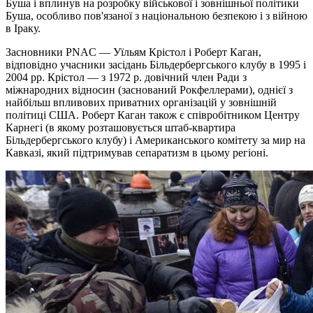
Буша і вплинув на розробку військової і зовнішньої політики
Буша, особливо пов'язаної з національною безпекою і з війною
в Іраку.
Засновники PNAC — Уїльям Крістол і Роберт Каган,
відповідно учасники засідань Більдербергського клубу в 1995 і
2004 рр. Крістол — з 1972 р. довічний член Ради з
міжнародних відносин (заснований Рокфеллерами), однієї з
найбільш впливових приватних організацій у зовнішній
політиці США. Роберт Каган також є співробітником Центру
Карнегі (в якому розташовується штаб-квартира
Більдербергського клубу) і Американського комітету за мир на
Кавказі, який підтримував сепаратизм в цьому регіоні.