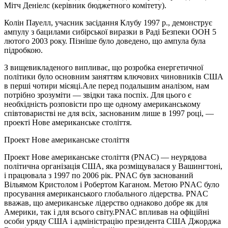
Мітч Деніелс (керівник бюджетного комітету).
Колін Пауелл, учасник засідання Клубу 1997 р., демонструє
ампулу з бацилами сибірської виразки в Раді Безпеки ООН 5
лютого 2003 року. Пізніше було доведено, що ампула була
підробкою.
З вищевикладеного випливає, що розробка енергетичної
політики було основним заняттям ключових чиновників США
в перші чотири місяці.Але перед подальшим аналізом, нам
потрібно зрозуміти — звідки така поспіх. Для цього є
необхідність розповісти про ще одному американському
співтоваристві не для всіх, заснованим лише в 1997 році, —
проекті Нове американське століття.
Проект Нове американське століття
Проект Нове американське століття (PNAC) — неурядова
політична організація США, яка розміщувалася у Вашингтоні,
і працювала з 1997 по 2006 рік. PNAC був заснований
Вільямом Кристолом і Робертом Каганом. Метою PNAC було
просування американського глобального лідерства. PNAC
вважав, що американське лідерство однаково добре як для
Америки, так і для всього світу.PNAC впливав на офіційні
особи уряду США і адміністрацію президента США Джорджа