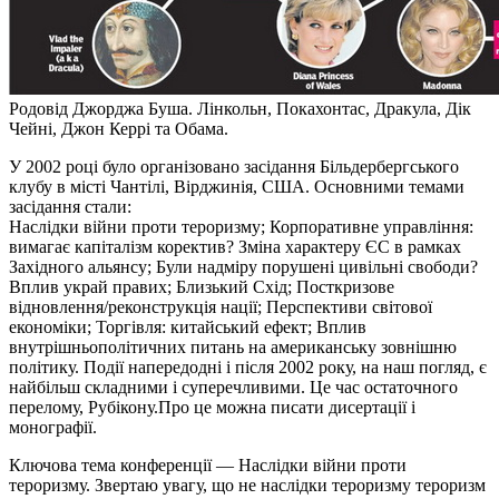
Родовід Джорджа Буша. Лінкольн, Покахонтас, Дракула, Дік
Чейні, Джон Керрі та Обама.
У 2002 році було організовано засідання Більдербергського
клубу в місті Чантілі, Вірджинія, США. Основними темами
засідання стали:
Наслідки війни проти тероризму; Корпоративне управління:
вимагає капіталізм коректив? Зміна характеру ЄС в рамках
Західного альянсу; Були надміру порушені цивільні свободи?
Вплив украй правих; Близький Схід; Посткризове
відновлення/реконструкція нації; Перспективи світової
економіки; Торгівля: китайський ефект; Вплив
внутрішньополітичних питань на американську зовнішню
політику. Події напередодні і після 2002 року, на наш погляд, є
найбільш складними і суперечливими. Це час остаточного
перелому, Рубікону.Про це можна писати дисертації і
монографії.
Ключова тема конференції — Наслідки війни проти
тероризму. Звертаю увагу, що не наслідки тероризму тероризм