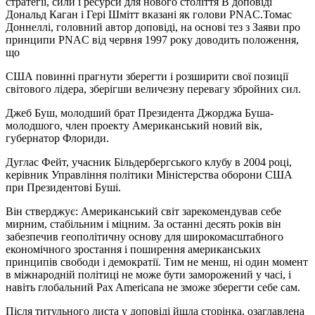
стратегії, сили і ресурси для нового століття В доповіді
Дональд Каган і Гері Шмітт вказані як голови PNAC.Томас
Доннеллі, головний автор доповіді, на основі тез з Заяви про
принципи PNAC від червня 1997 року доводить положення,
що
США повинні прагнути зберегти і розширити свої позиції
світового лідера, зберігши величезну перевагу збройних сил.
Джеб Буш, молодший брат Президента Джорджа Буша-
молодшого, член проекту Американський новий вік,
губернатор Флориди.
Дуглас Фейт, учасник Більдербергського клубу в 2004 році,
керівник Управління політики Міністерства оборони США
при Президентові Буші.
Він стверджує: Американський світ зарекомендував себе
мирним, стабільним і міцним. За останні десять років він
забезпечив геополітичну основу для широкомасштабного
економічного зростання і поширення американських
принципів свободи і демократії. Тим не менш, ні один момент
в міжнародній політиці не може бути заморожений у часі, і
навіть глобальний Pax Americana не зможе зберегти себе сам.
Після титульного листа у доповіді йшла сторінка, озаглавлена