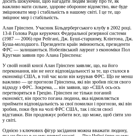
досить шокуючий, щоб нагадати людям знову про те, як
важливо мати сильне, здорове оборонне відомство, яке буде
зміцнювати мир і стабільність в нашому світі. І це те, що
зміцнює мир і стабільність.
Алан Грінспен. Учасник Більдербергського клубу в 2002 році.
13-й Голова Ради керуючих Федеральної резервної системи
(1987 — 2006) при Рейгані, Дж. Буші-старшому, Клінтона, Дж.
Буша-молодшого. Президенти країн змінюються, президенти
ФРС — залишаються. Нобелівський лауреат з економіки Пол
Кругман заявив про Алана Грінспена:
У своїй новій книзі Алан Грінспен заявляє, що, на його
переконання, він не несе відповідальності за те, що сталося в
економіці США, в той час коли він керував ФРС. Що не менш
важливо — це прогнози Грінспена, які він зробив після свого
відходу з ФРС. Зокрема, ... він заявив, що «США ось-ось
перетворяться в Грецію. Грінспен не тільки поганий
економіст, він просто погана людина, яка відмовляється
приймати відповідальність за свої помилки і прогнози, які він
зробив, поки був на чолі ФРС США, так і після своєї
відставки. Він продовжує робити все, що може, щоб сіяти зло
у світі.
Однією з ключових фігур засідання можна вважати людину,
яка не брала в ньому прямої участі — Діка Чейні (при цьому