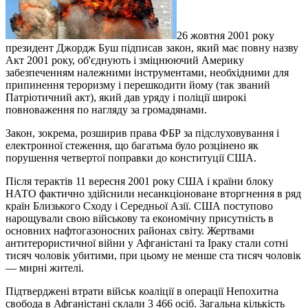
26 жовтня 2001 року
президент Джордж Буш підписав закон, який має повну назву
Акт 2001 року, об'єднують і зміцнюючий Америку
забезпеченням належними інструментами, необхідними для
припинення тероризму і перешкодити йому (так званий
Патріотичний акт), який дав уряду і поліції широкі
повноваження по нагляду за громадянами.
Закон, зокрема, розширив права ФБР за підслуховування і
електронної стеження, що багатьма було розцінено як
порушення четвертої поправки до конституції США.
Після терактів 11 вересня 2001 року США і країни блоку
НАТО фактично здійснили несанкціоноване вторгнення в ряд
країн Близького Сходу і Середньої Азії. США поступово
нарощували свою військову та економічну присутність в
основних нафтогазоносних районах світу. Жертвами
антитерористичної війни у Афганістані та Іраку стали сотні
тисяч чоловік убитими, при цьому не менше ста тисяч чоловік
— мирні жителі.
Підтверджені втрати військ коаліції в операції Непохитна
свобода в Афганістані склали 3 466 осіб. Загальна кількість