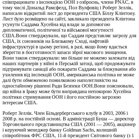
співпрацювати з інспекцією ООН з озброєнь, члени PNAC, в
тому числі Дональд Рамсфелд, Пол Вулфовіц і Роберт Зеллік,
написали відкритий лист до президента США Біллу Клінтону.
Лист було розміщено на сайті, закликало президента Клінтона
усунути Саддама Хусейна від влади за допомогою
дипломатичної, політичної та військової могутності
США.Вони стверджували, що Саддам представляє загрозу для
США, їх союзників на Близькому Сході, нафтовій
інфраструктурі в цьому регіоні, в разі, якщо йому вдасться
зберегти в боєготовності запаси зброї масового знищення.
Вони також стверджували: ми більше не можемо залежати від
наших партнерів у війні в Перській затоці, щоб продовжувати
підтримувати санкції або покарати Саддама за блокування або
ухилення від інспекцій ООН, американська політика не може
далі бути обмеженою помилковою наполегливістю на
одностайному рішенні Ради Безпеки ООН.Вони пояснювали,
що війна в Іраку може бути виправдана непокорою Хусейна
політики стримування ООН і його постійною загрозою
інтересам США.
Роберт Зеллік. Член Більдербергського клубу в 2003, 2006 і
2008 р. на постійній основі. В адміністрації Буша — директор
Торговельного представництва США (2001 — 2005), акціонер
і керуючий менеджер банку Goldman Sachs, колишній
співробітник ФРС США, 11-й президент Світового банку (з 1