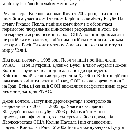
міністру Ізраїлю Біньяміну Нетаньяху.
Річард Перл. Вперше відвідав Клуб у 2002 році, з тих пір є
постійним учасником і членом Керівного комітету Клубу. На
думку Річарда Перла, падіння комунізму не обернулася
перемогою ліберальних цінностей і реформами в Росії, це
розчаровує американський народ. США повинні допомагати
не російським властям, а дійсним російським прихильникам
реформ в Росії. Також є членом Американського комітету за
мир у Чечні.
Два роки потому в 1998 році Перл та інші постійні члени
PNAC — Пол Вулфовіц, Джеймс Вулсі, Елліот Абрамс і Джон
Болтон — були в числі підписали лист до президента
Клінтона, який закликав до усунення Хусейна. Клінтон дійсно
намагався змінити режим в Іраку, ООН наклала деякі санкції
на Ірак. Втім, ці санкції ООН вважалися неефективними серед
неоконсерваторів PNAC.
Джон Болтон. Заступник держсекретаря з контролю за
озброєннями в 2001 — 2005 рр. Учасник засідання
Більдербергського клубу в 2003 р. Відомий тим, що
приховував інформацію, яка суперечила його цілям, від
Держсекретаря США Коліна Пауелла і від спадкоємиці
Пауелла Кондолізи Райс. У 2002 Болтон звинувачував Кубу в