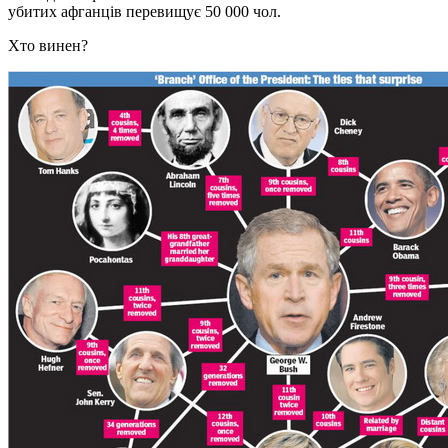
убитих афганців перевищує 50 000 чол.
Хто винен?