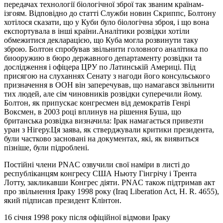
передачах технології біологічної зброї так званим країнам-
ізгоям. Відповідно до статті Служби новин Скриппс, Болтону
хотілося сказати, що у Куби було біологічна зброя, і що вона
експортувала в інші країни.Аналітики розвідки хотіли
обмежитися декларацією, що Куба могла розвинути таку
зброю. Болтон спробував звільнити головного аналітика по
биооружию в бюро державного департаменту розвідки та
дослідження і офіцера ЦРУ по Латинській Америці. Під
присягою на слуханнях Сенату з нагоди його консульського
призначення в ООН він заперечував, що намагався звільнити
тих людей, але сім чиновників розвідки суперечили йому.
Болтон, як припускає конгресмен від демократів Генрі
Воксмен, в 2003 році вплинув на рішення Буша, що
британська розвідка визначила: Ірак намагається привезти
уран з Нігеру.Ця заява, як стверджували критики президента,
були частково засновані на документах, які, як виявиться
пізніше, були підроблені.
Постійні члени PNAC озвучили свої наміри в листі до
республіканцям конгресу США Ньюту Гінгрічу і Трента
Лотту, закликавши Конгрес діяти. PNAC також підтримав акт
про звільнення Іраку 1998 року (Iraq Liberation Act, H. R. 4655),
який підписав президент Клінтон.
16 січня 1998 року після офіційної відмови Іраку