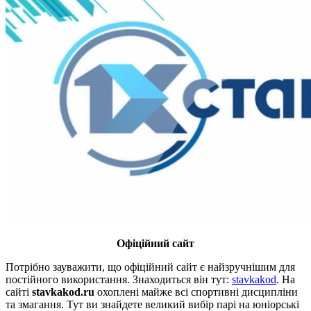
Офіційний сайт
Потрібно зауважити, що офіційний сайт є найзручнішим для
постійного використання. Знаходиться він тут:
stavkakod
. На
сайті
stavkakod.ru
охоплені майже всі спортивні дисципліни
та змагання. Тут ви знайдете великий вибір парі на юніорські