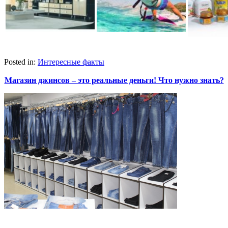
Posted in:
Интересные факты
Магазин джинсов – это реальные деньги! Что нужно знать?