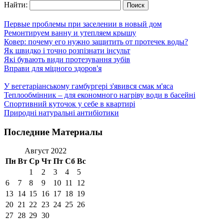
Найти:
Первые проблемы при заселении в новый дом
Ремонтируем ванну и утепляем крышу
Ковер: почему его нужно защитить от протечек воды?
Як швидко і точно розпізнати інсульт
Які бувають види протезування зубів
Вправи для міцного здоров'я
У вегетаріанському гамбургері з'явився смак м'яса
Теплообмінник – для економного нагріву води в басейні
Спортивний куточок у себе в квартирі
Природні натуральні антибіотики
Последние Материалы
Август 2022
Пн
Вт
Ср
Чт
Пт
Сб
Вс
1
2
3
4
5
6
7
8
9
10
11
12
13
14
15
16
17
18
19
20
21
22
23
24
25
26
27
28
29
30