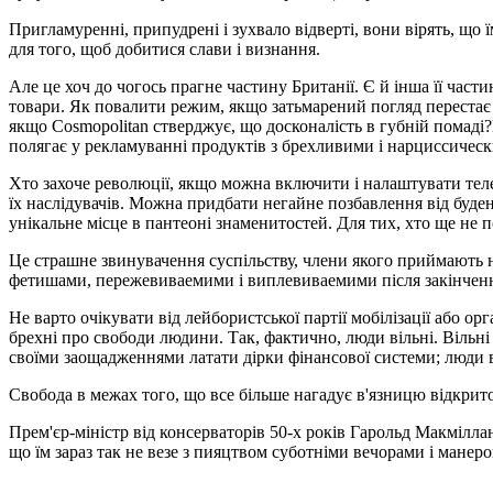
Пригламуренні, припудрені і зухвало відверті, вони вірять, що 
для того, щоб добитися слави і визнання.
Але це хоч до чогось прагне частину Британії. Є й інша її част
товари. Як повалити режим, якщо затьмарений погляд перестає
якщо Cosmopolitan стверджує, що досконалість в губній помаді
полягає у рекламуванні продуктів з брехливими і нарциссиче
Хто захоче революції, якщо можна включити і налаштувати тел
їх наслідувачів. Можна придбати негайне позбавлення від буден
унікальне місце в пантеоні знаменитостей. Для тих, хто ще не 
Це страшне звинувачення суспільству, члени якого приймають нав
фетишами, пережевиваемими і виплевиваемими після закінченн
Не варто очікувати від лейбористської партії мобілізації або 
брехні про свободи людини. Так, фактично, люди вільні. Вільні
своїми заощадженнями латати дірки фінансової системи; люди в
Свобода в межах того, що все більше нагадує в'язницю відкритог
Прем'єр-міністр від консерваторів 50-х років Гарольд Макмілла
що їм зараз так не везе з пияцтвом суботніми вечорами і мане