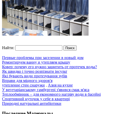
Найти:
Первые проблемы при заселении в новый дом
Ремонтируем ванну и утепляем крышу
Ковер: почему его нужно защитить от протечек воды?
Як швидко і точно розпізнати інсульт
Які бувають види протезування зубів
Вправи для міцного здоров'я
утепление стен снаружи
.
Азия на кухне
У вегетаріанському гамбургері з'явився смак м'яса
Теплообмінник – для економного нагріву води в басейні
Спортивний куточок у себе в квартирі
Природні натуральні антибіотики
Последние Материалы