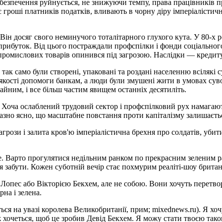
езпечення руйнується, не знижуючи темпу, права працівників пр
 гроші платників податків, вливають в чорну діру імперіалістичн
. Він досяг свого неминучого тоталітарного глухого кута. У 80-
рибуток. Від цього постраждали профспілки і фонди соціального 
 промислових товарів опинився під загрозою. Наслідки — кредит
 так само були створені, упаковані та роздані населенню всілякі
кості допомоги банкам, а люди були змушені жити в умовах суворо
айним, і все більш частим явищем останніх десятиліть.
з. Хоча ослаблений трудовий сектор і профспілковий рух намагаю
иразно ясно, що масштабне повстання проти капіталізму залишаєт
загрози і залита кров'ю імперіалістична брехня про солдатів, уб
де. Варто прогулятися недільним ранком по прекрасним зеленим р
я забути. Кожен суботній вечір стає похмурим реаліті-шоу брита
опес або Вікторією Бекхем, але не собою. Вони хочуть перетвор
рна і зелена.
ься на увазі королева Великобританії, прим; mixednews.ru). Я хочу
хочеться, щоб це зробив Девід Бекхем. Я можу стати твоєю такою