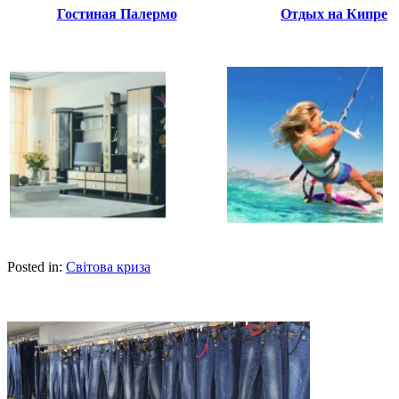
Гостиная Палермо
Отдых на Кипре
Posted in:
Світова криза