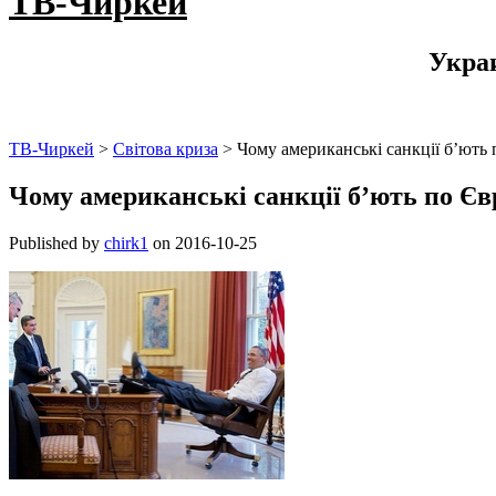
ТВ-Чиркей
Укра
ТВ-Чиркей
>
Світова криза
>
Чому американські санкції б’ють
Чому американські санкції б’ють по Єв
Published by
chirk1
on
2016-10-25