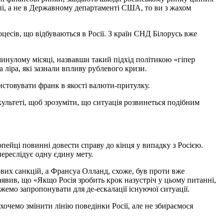
пі, а не в Державному департаменті США, то ви з жахом
есів, що відбуваються в Росії. З країн СНД Білорусь вже
.
 минулому місяці, назвавши такий підхід політикою «гіпер
а ліра, які зазнали впливу рублевого кризи.
истовувати франк в якості валюти-притулку.
культеті, щоб зрозуміти, що ситуація розвинеться подібним
ейці повинні довести справу до кінця у випадку з Росією.
переслідує одну єдину мету.
вих санкцій, а Франсуа Олланд, схоже, був проти вже
явив, що «Якщо Росія зробить крок назустріч у цьому питанні,
емо запропонувати для де-ескалації існуючої ситуації.
очемо змінити лінію поведінки Росії, але не збираємося