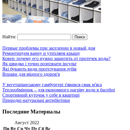
Найти:
Первые проблемы при заселении в новый дом
Ремонтируем ванну и утепляем крышу
Ковер: почему его нужно защитить от протечек воды?
Як швидко і точно розпізнати інсульт
Які бувають види протезування зубів
Вправи для міцного здоров'я
У вегетаріанському гамбургері з'явився смак м'яса
Теплообмінник – для економного нагріву води в басейні
Спортивний куточок у себе в квартирі
Природні натуральні антибіотики
Последние Материалы
Август 2022
Пн
Вт
Ср
Чт
Пт
Сб
Вс