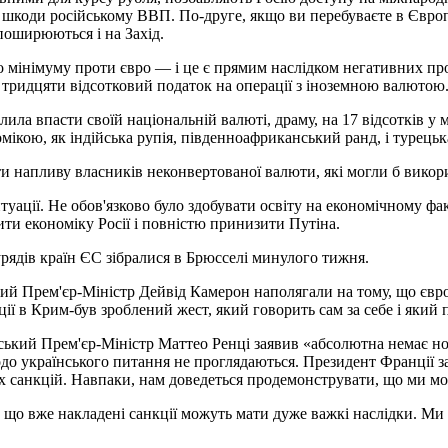
ть шкоди російському ВВП. По-друге, якщо ви перебуваєте в Євро
 поширюються і на Захід.
 мінімуму проти євро — і це є прямим наслідком негативних проц
ла тридцяти відсотковий податок на операції з іноземною валютою
лила впасти своїй національній валюті, драму, на 17 відсотків у
омікою, як індійська рупія, південноафриканський ранд, і турецьк
ти напливу власників неконвертованої валюти, які могли б викор
туації. Не обов'язково було здобувати освіту на економічному фа
ти економіку Росії і повністю принизити Путіна.
урядів країн ЄС зібралися в Брюсселі минулого тижня.
й Прем'єр-Міністр Дейвід Камерон наполягали на тому, що європ
ії в Крим-був зроблений жест, який говорить сам за себе і який 
йський Прем'єр-Міністр Маттео Ренці заявив «абсолютна немає но
до українського питання не проглядаються. Президент Франції за
х санкцій. Навпаки, нам доведеться продемонструвати, що ми мож
що вже накладені санкції можуть мати дуже важкі наслідки. Ми х