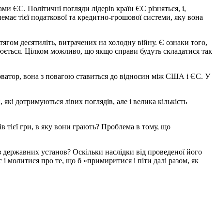
ми ЄС. Політичні погляди лідерів країн ЄС різняться, і,
емає тієї податкової та кредитно-грошової системи, яку вона
гом десятиліть, витрачених на холодну війну. Є ознаки того,
юється. Цілком можливо, що якщо справи будуть складатися так
ватор, вона з повагою ставиться до відносин між США і ЄС. У
 які дотримуються лівих поглядів, але і велика кількість
тієї гри, в яку вони грають? Проблема в тому, що
з державних установ? Оскільки наслідки від проведеної його
і молитися про те, що б «примиритися і піти далі разом, як