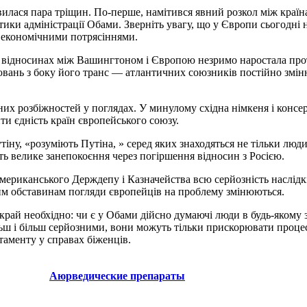
явилася пара тріщин. По-перше, намітився явний розкол між країна
ики адміністрації Обами. Зверніть увагу, що у Європи сьогодні н
а економічними потрясіннями.
 відносинах між Вашингтоном і Європою незримо наростала протя
ювань з боку його транс — атлантичних союзників постійно змін
х розбіжностей у поглядах. У минулому східна німкеня і консер
ти єдність країн європейського союзу.
іну, «розуміють Путіна, » серед яких знаходяться не тільки люди,
ть велике занепокоєння через погіршення відносин з Росією.
риканського Держдепу і Казначейства всю серйозність наслідків 
 цим обставинам погляди європейців на проблему змінюються.
край необхідно: чи є у Обами дійсно думаючі люди в будь-якому 
ьш і більш серйозними, вони можуть тільки прискорювати процес 
ртаменту у справах біженців.
Аюрведические препараты