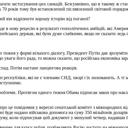
ультати застосування цих санкцій. Безсумнівно, що в такому ж ст
к 70 років тому був встановлений післявоєнний світовий порядок
ий він відрізнити хорошу історію від поганої?
 в нову рецесію в результаті геополітичних амбіцій, які Америк
пейських держав, які були дуже слабкими, якщо не сказати ледь 
го тижня у формі вільного діалогу, Президент Путін дав зрозуміт
о уваги його рада, то можна сказати, що російська економіка зара
спад. Потім настане ланцюгова реакція.
республіки, які не є членами СНД, хворі і їх лихоманить. А ті за
наступними.
проблеми. Протягом одного тижня Обама підписав закон про накла
 про це повідомив у вересні сенатський комітет з міжнародних ві
раїні буде надано військова допомога на суму 350 мільйонів дола
озуму, коли підписував цей документ у минулий четвер, надавши 
івними для курсу рубля, позбавляють Росію доступу на міжнарод