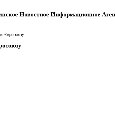
инское Новостное Информационное Аген
 по Євросоюзу
росоюзу