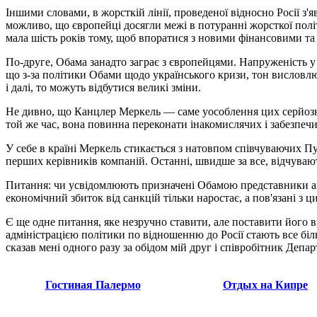
Іншими словами, в жорсткій лінії, проведеної відносно Росії з'
можливо, що європейці досягли межі в потуранні жорсткої політ
мала шість років тому, щоб впоратися з новими фінансовими т
По-друге, Обама занадто заграє з європейцями. Напруженість у
що з-за політики Обами щодо українського кризи, тон висловл
і далі, то можуть відбутися великі зміни.
Не дивно, що Канцлер Меркель — саме уособлення цих серйозни
той же час, вона повинна переконати інакомислячих і забезпечи
У себе в країні Меркель стикається з натовпом співчуваючих Пут
перших керівників компаній. Останні, швидше за все, відчуваю
Питання: чи усвідомлюють призначені Обамою представники аме
економічний збиток від санкцій тільки наростає, а пов'язані з
Є ще одне питання, яке незручно ставити, але поставити його в
адміністрацією політики по відношенню до Росії стають все біл
сказав мені одного разу за обідом мій друг і співробітник Депа
Гостиная Палермо
Отдых на Кипре