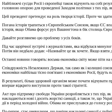
Найближчі сусіди Росії і європейці також відчують на собі рез
головною опорою для проведеної Заходом політики з тих пір, я
Цей президент претендує на роль творця історії. Проте чи здатн
Погана історія трапиться з Європейським Союзом, якщо ЄС впаде
історія, якщо Обама форсує рух Вашингтона в бік столиць Євро
Давайте розглянемо цю проблему з усіх боків.
Під час щорічної зустрічі з журналістами, яка відбулася минуло
Потім він недбало додав: «Називайте це як хочете. Якщо взяти д
Останні новини говорять: восьма економіка світу може піти на 
Співдружність Незалежних Держав, так само як і колишні союзні 
економіки найбільш тісно пов'язані з економікою Росії, будуть 
В результаті, більш здоровий організм може почати відчувати 
вперше відкрито виступили проти такої стратегії.
Акт про підтримку свободи України розробляється з тих пір, як
накладаються нові і досить жорсткі санкції, а також те, що Ук
дії в період холодної війни. Обама не прислухався до голосу р
По-перше, стає очевидним, що раніше накладені санкції є руйн