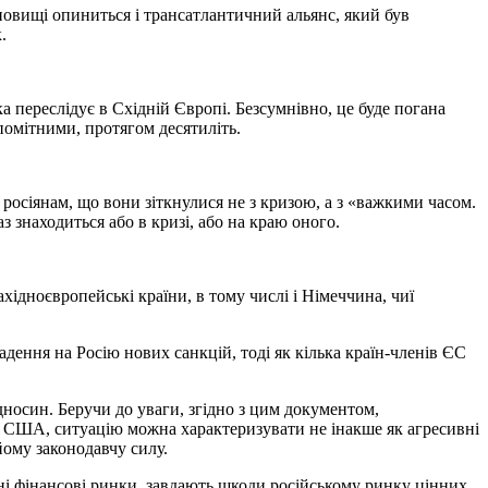
ановищі опиниться і трансатлантичний альянс, який був
.
а переслідує в Східній Європі. Безсумнівно, це буде погана
помітними, протягом десятиліть.
и росіянам, що вони зіткнулися не з кризою, а з «важкими часом.
з знаходиться або в кризі, або на краю оного.
хідноєвропейські країни, в тому числі і Німеччина, чиї
дення на Росію нових санкцій, тоді як кілька країн-членів ЄС
дносин. Беручи до уваги, згідно з цим документом,
рів США, ситуацію можна характеризувати не інакше як агресивні
йому законодавчу силу.
ні фінансові ринки, завдають шкоди російському ринку цінних