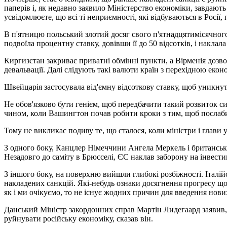
паперів і, як недавно заявило Міністерство економіки, завдаю
усвідомлюєте, що всі ті неприємності, які відбуваються в Росії,
В п'ятницю польський злотий досяг свого п'ятнадцятимісячного
подвоїла процентну ставку, довівши її до 50 відсотків, і накла
Киргизстан закриває приватні обмінні пункти, а Вірменія дозво
девальвації. Далі слідують такі валюти країн з перехідною екон
Швейцарія застосувала від'ємну відсоткову ставку, щоб уникну
Не обов'язково бути генієм, щоб передбачити такий розвиток си
чином, коли Вашингтон почав робити кроки з тим, щоб послаби
Тому не викликає подиву те, що сталося, коли міністри і глави 
З одного боку, Канцлер Німеччини Ангела Меркель і британськи
Незадовго до саміту в Брюсселі, ЄС наклав заборону на інвестиц
З іншого боку, на поверхню вийшли глибокі розбіжності. Італі
накладених санкцій. Які-небудь ознаки досягнення прогресу що
як і ми очікуємо, то не існує жодних причин для введення нови
Данський Міністр закордонних справ Мартін Лидегаард заявив, 
руйнувати російську економіку, сказав він.