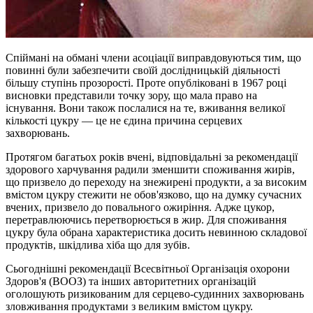
Спіймані на обмані члени асоціації виправдовуються тим, що
повинні були забезпечити своїй дослідницькій діяльності
більшу ступінь прозорості. Проте опубліковані в 1967 році
висновки представили точку зору, що мала право на
існування. Вони також послалися на те, вживання великої
кількості цукру — це не єдина причина серцевих
захворювань.
Протягом багатьох років вчені, відповідальні за рекомендації
здорового харчування радили зменшити споживання жирів,
що призвело до переходу на знежирені продукти, а за високим
вмістом цукру стежити не обов'язково, що на думку сучасних
вчених, призвело до повального ожиріння. Адже цукор,
перетравлюючись перетворюється в жир. Для споживання
цукру була обрана характеристика досить невинною складової
продуктів, шкідлива хіба що для зубів.
Сьогоднішні рекомендації Всесвітньої Організація охорони
Здоров'я (ВООЗ) та інших авторитетних організацій
оголошують ризикованим для серцево-судинних захворювань
зловживання продуктами з великим вмістом цукру.