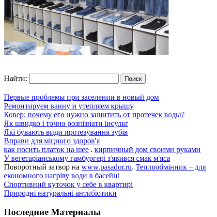
Найти:
Первые проблемы при заселении в новый дом
Ремонтируем ванну и утепляем крышу
Ковер: почему его нужно защитить от протечек воды?
Як швидко і точно розпізнати інсульт
Які бувають види протезування зубів
Вправи для міцного здоров'я
как носить платок на шее
.
кирпичный дом своими руками
У вегетаріанському гамбургері з'явився смак м'яса
Поворотный затвор на
www.pasador.ru
.
Теплообмінник – для
економного нагріву води в басейні
Спортивний куточок у себе в квартирі
Природні натуральні антибіотики
Последние Материалы