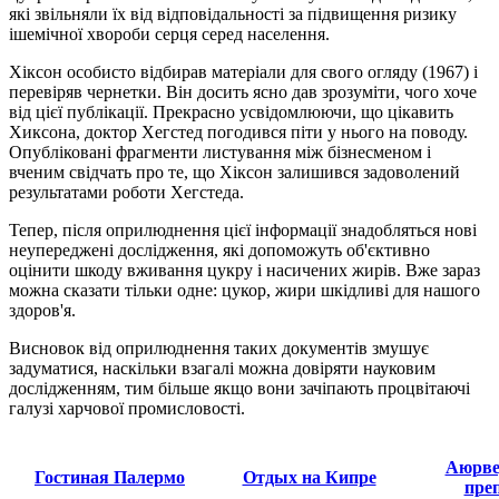
які звільняли їх від відповідальності за підвищення ризику
ішемічної хвороби серця серед населення.
Хіксон особисто відбирав матеріали для свого огляду (1967) і
перевіряв чернетки. Він досить ясно дав зрозуміти, чого хоче
від цієї публікації. Прекрасно усвідомлюючи, що цікавить
Хиксона, доктор Хегстед погодився піти у нього на поводу.
Опубліковані фрагменти листування між бізнесменом і
вченим свідчать про те, що Хіксон залишився задоволений
результатами роботи Хегстеда.
Тепер, після оприлюднення цієї інформації знадобляться нові
неупереджені дослідження, які допоможуть об'єктивно
оцінити шкоду вживання цукру і насичених жирів. Вже зараз
можна сказати тільки одне: цукор, жири шкідливі для нашого
здоров'я.
Висновок від оприлюднення таких документів змушує
задуматися, наскільки взагалі можна довіряти науковим
дослідженням, тим більше якщо вони зачіпають процвітаючі
галузі харчової промисловості.
Аюрве
Гостиная Палермо
Отдых на Кипре
пре