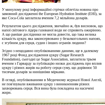
У минулому році інформаційні стрічки облетіла новина про
замовний дослідженні the European Hydration Institute (EHI), за
яке Coca-Cola заплатила вченим 7,2 мільйона доларів.
Результатом цього дослідження, звичайно ж, був висновок, що
напої світового лідера газованої води не сприяють ожирінню.
А що раніше дослідники не могла довести, що така велика
кількість цукру, яка законсервовано у безалкогольних напоях,
є згубним для серця, судин і інших огранів людини?
Згідно з нещодавно опублікованими даними, ще в далекому
1967 році Фонд дослідження цукру (Sugar Research
Foundation), сьогодні це Sugar Association, заплатила трьом
вченим з Гарварду за публікацію низки досліджень про вплив
цукру і різних жирів на роботу серця суму, що дорівнює 50
тисячам доларів за нинішніми мірками.
В огляді, опублікованими в Медичному журналі Нової Англії,
не пов'язували вживання цукру з виникненням різних
захворювань серця. Вся вина була покладена на насичені
жири.