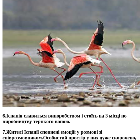
6.
Іспанія славиться виноробством і стоїть на 3 місці по
виробництву терпкого напою.
7.
Жителі Іспанії сповнені емоцій у розмові зі
співрозмовником.
Особистий простір у них дуже скорочено,