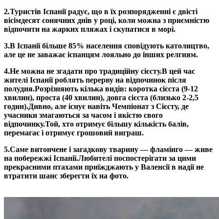
2.
Туристів Іспанії радує, що в їх розпорядженні є двісті
вісімдесят сонячних днів у році, коли можна з приємністю
відпочити на жарких пляжах і скупатися в морі.
3.
В Іспанії більше 85% населення сповідують католицтво,
але це не заважає іспанцям лояльно до інших релгиям.
4.
Не можна не згадати про традиційну сієсту.
В цей час
жителі Іспанії роблять перерву на відпочинок після
полудня.Розрізняють кілька видів: коротка сієста (9-12
хвилин), проста (40 хвилин), довга сієста (близько 2-2,5
годин).
Дивно, але існує навіть Чемпіонат з Сієсту, де
учасники змагаються за часом і якістю свого
відпочинку.
Той, хто отримує більшу кількість балів,
перемагає і отримує грошовий виграш.
5.
Саме витончене і загадкову тварину — фламінго — живе
на побережжі Іспанії.
Любителі поспостерігати за цими
прекрасними птахами приїжджають у Валенсії в надії не
втратити шанс зберегти їх на фото.