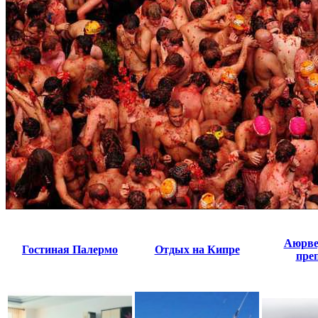
Аюрве
Гостиная Палермо
Отдых на Кипре
пре