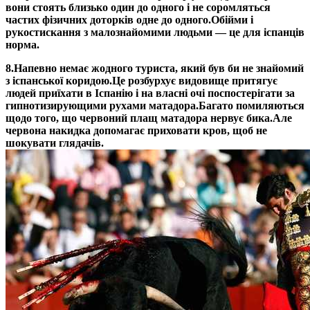
вони стоять близько один до одного і не соромляться
частих фізичних доторків одне до одного.
Обійми і
рукостискання з малознайомими людьми — це для іспанців
норма.
8.
Напевно немає жодного туриста, який був би не знайомий
з іспанської коридою.
Це розбурхує видовище притягує
людей приїхати в Іспанію і на власні очі поспостерігати за
гипнотизирующими рухами матадора.
Багато помиляються
щодо того, що червоний плащ матадора нервує бика.
Але
червона накидка допомагає приховати кров, щоб не
шокувати глядачів.