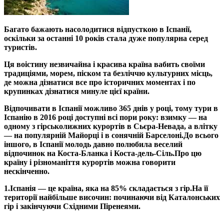
Багато бажають насолодитися відпусткою в Іспанії,
оскільки за останні 10 років стала дуже популярна серед
туристів.
Ця воістину незвичайна і красива країна вабить своїми
традиціями, морем, піском та безліччю культурних місць,
де можна дізнатися все про історичних моментах і по
крупинках дізнатися минуле цієї країни.
Відпочивати в Іспанії можливо 365 днів у році, тому тури в
Іспанію в 2016 році доступні всі пори року: взимку — на
одному з гірськолижних курортів в Сьєра-Невада, а влітку
— на популярній Майорці і в сонячній Барселоні.
До всього
іншого, в Іспанії молодь давно полюбила веселий
відпочинок на Коста-Бланка і Коста-дель-Сіль.
Про цю
країну і різноманіття курортів можна говорити
нескінченно.
1.
Іспанія — це країна, яка на 85% складається з гір.
На її
території найбільше височин: починаючи від Каталонських
гір і закінчуючи Східними Піренеями.