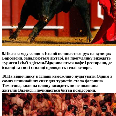
9.
Після заходу сонця в Іспанії починається рух на вулицях
Барселони, запалюються ліхтарі, на прогулянку виходять
туристи і сім'ї з дітьми.
Відкриваються кафе і ресторани, де
іспанці та гості столиці проводять теплі вечори.
10.
На відпочинку в Іспанії неможливо нудьгувати.
Одним з
самих незвичайних свят для туристів стала феєрична
Томатина, коли на площу виходить чи не половина
жителів Валенсії і починається битва помідорами.