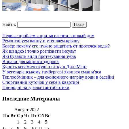
Найти:
Первые проблемы при заселении в новый дом
Ремонтируем ванну и утепляем крышу
Ковер: почему его нужно защитить от протечек воды?
Як швидко і точно розпізнати інсульт
Які бувають види протезування зубів
Вправи для міцного здоров'я
Купить керамическую плитку в ДиллМарт
У вегетаріанському гамбургері з'явився смак м'яса
Теплообмінник – для економного нагріву води в басейні
Спортивний куточок у себе в квартирі
Природні натуральні антибіотики
Последние Материалы
Август 2022
Пн
Вт
Ср
Чт
Пт
Сб
Вс
1
2
3
4
5
6
7
8
9
10
11
12