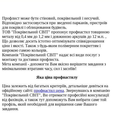
Профлист може бути стіновий, покрівельний і несучий.
Відповідно застосовується при зведенні парканів, пристроїв
для покрівлі і облицювання будівель.
ТОВ "Покрівельний СВІТ" пропонує профнастил товщиною
металу від 0,4 мм до 1,2 мм і довжиною аркушів до 12 м.п. ,
Що дозволяє досить істотно оптимізувати співвідношення
ціни і якості. Також з будь-яким полімерним покриттям і
широкою гамою кольорів.
Компанія "Покрівельний СВІТ" надає всі види послуг з
монтажу та доставки профлиста.
Мета компанії - допомогти Вам якісно вирішити завдання з
мінімальними втратами часу, сил і засобів!
Яка ціна профнастилу
Ціна залежить від багатьох критеріїв, детальніше дивіться на
офіційному сайті:
профнастил цена
. Звернувшись в компанію
"Покрівельний СВІТ", Ви отримаєте професійні консультації
від фахівців, а також тут допоможуть Вам вибрати саме той
профіль, який необхідний для вирішення саме Вашого
завдання.