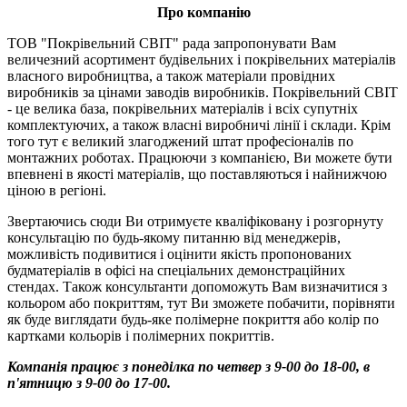
Про компанію
ТОВ "Покрівельний СВІТ" рада запропонувати Вам
величезний асортимент будівельних і покрівельних матеріалів
власного виробництва, а також матеріали провідних
виробників за цінами заводів виробників. Покрівельний СВІТ
- це велика база, покрівельних матеріалів і всіх супутніх
комплектуючих, а також власні виробничі лінії і склади. Крім
того тут є великий злагоджений штат професіоналів по
монтажних роботах. Працюючи з компанією, Ви можете бути
впевнені в якості матеріалів, що поставляються і найнижчою
ціною в регіоні.
Звертаючись сюди Ви отримуєте кваліфіковану і розгорнуту
консультацію по будь-якому питанню від менеджерів,
можливість подивитися і оцінити якість пропонованих
будматеріалів в офісі на спеціальних демонстраційних
стендах. Також консультанти допоможуть Вам визначитися з
кольором або покриттям, тут Ви зможете побачити, порівняти
як буде виглядати будь-яке полімерне покриття або колір по
картками кольорів і полімерних покриттів.
Компанія працює з понеділка по четвер з 9-00 до 18-00, в
п'ятницю з 9-00 до 17-00.