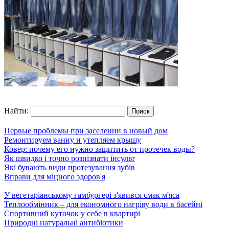
Найти:
Первые проблемы при заселении в новый дом
Ремонтируем ванну и утепляем крышу
Ковер: почему его нужно защитить от протечек воды?
Як швидко і точно розпізнати інсульт
Які бувають види протезування зубів
Вправи для міцного здоров'я
У вегетаріанському гамбургері з'явився смак м'яса
Теплообмінник – для економного нагріву води в басейні
Спортивний куточок у себе в квартирі
Природні натуральні антибіотики