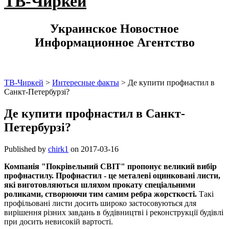
ТВ-Чиркей
Украинское Новостное
Информационное Агентство
ТВ-Чиркей
>
Интересные факты
>
Де купити профнастил в
Санкт-Петербурзі?
Де купити профнастил в Санкт-
Петербурзі?
Published by
chirk1
on
2017-03-16
Компанія "Покрівельний СВІТ" пропонує великий вибір
профнастилу. Профнастил - це металеві оцинковані листи,
які виготовляються шляхом прокату спеціальними
роликами, створюючи тим самим ребра жорсткості.
Такі
профільовані листи досить широко застосовуються для
вирішення різних завдань в будівництві і реконструкції будівлі
при досить невисокій вартості.