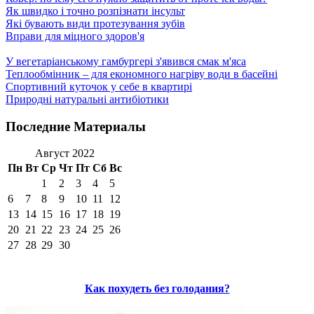
Як швидко і точно розпізнати інсульт
Які бувають види протезування зубів
Вправи для міцного здоров'я
У вегетаріанському гамбургері з'явився смак м'яса
Теплообмінник – для економного нагріву води в басейні
Спортивний куточок у себе в квартирі
Природні натуральні антибіотики
Последние Материалы
Август 2022
Пн
Вт
Ср
Чт
Пт
Сб
Вс
1
2
3
4
5
6
7
8
9
10
11
12
13
14
15
16
17
18
19
20
21
22
23
24
25
26
27
28
29
30
Как похудеть без голодания?