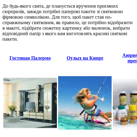
До будь-якого свята, де планується вручення приємних
сюрпризів, завжди потрібні паперові пакети зі святковою
фірмовою символікою. Для того, щоб пакет став по-
справжньому святковим, як правило, це потрібно відобразити
в макеті, підібрати сюжетну картинку або малюнок, вибрати
відповідний папір з якого вам виготовлять красиві святкові
пакети.
Аюрве
Гостиная Палермо
Отдых на Кипре
пре