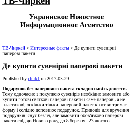
ТВ-Чиркей
Украинское Новостное
Информационное Агентство
ТВ-Чиркей
>
Интересные факты
>
Де купити сувенірні
паперові пакети
Де купити сувенірні паперові пакети
Published by
chirk1
on
2017-03-29
Подарунок без паперового пакета складно навіть донести.
Тому одночасно з покупкою сувенірів необхідно замовити або
купити готові святкові паперові пакети і саме паперові, а не
пластикові, оскільки тільки паперовий пакет красиво тримає
форму і солідно доповнює подарунок. Приводів для вручення
подарунків існує безліч, але замовити обов'язково паперові
пакети слід до Нового року, до 8 березня і 23 лютого.