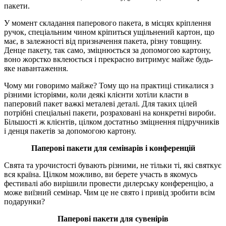
пакети.
У момент складання паперового пакета, в місцях кріплення
ручок, спеціальним чином кріпиться ущільнений картон, що
має, в залежності від призначення пакета, різну товщину.
Денце пакету, так само, зміцнюється за допомогою картону,
воно жорстко вклеюється і прекрасно витримує майже будь-
яке навантаження.
Чому ми говоримо майже? Тому що на практиці стикалися з
різними історіями, коли деякі клієнти хотіли класти в
паперовий пакет важкі металеві деталі. Для таких цілей
потрібні спеціальні пакети, розраховані на конкретні вироби.
Більшості ж клієнтів, цілком достатньо зміцнення підручників
і денця пакетів за допомогою картону.
Паперові пакети для семінарів і конференцій
Свята та урочистості бувають різними, не тільки ті, які святкує
вся країна. Цілком можливо, ви берете участь в якомусь
фестивалі або вирішили провести дилерську конференцію, а
може виїзний семінар. Чим це не свято і привід зробити всім
подарунки?
Паперові пакети для сувенірів