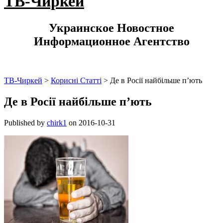
ТВ-Чиркей
Украинское Новостное
Информационное Агентство
ТВ-Чиркей
>
Корисні Статті
>
Де в Росії найбільше п’ють
Де в Росії найбільше п’ють
Published by
chirk1
on
2016-10-31