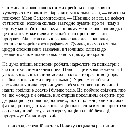
Споживання алкоголю в схожих регіонах з однаковою
культурою не повинно відрізнятися в кілька разів, — коментує
психолог Марк Сандомирський. — Швидше за все, це дефект
статистики. Можна скільки завгодно думати про те, чому в
одному місті п'ють більше, а в іншому менше, але відповідь на
це питання може виявитися набагато простіше — десь
продають більше легального алкоголю, десь, навпаки,
поширена торгівля контрафактом. Думаю, що максимальні
цифри споживання, зазначені в таблицях, близькі до
реального споживання алкоголю в цілому по країні.
Не дуже втішні висновки роблять наркологи та психіатри з
статистики споживання пива. Пиво — це вікова тенденція.З
усіх алкогольних напоїв молодь часто вибирає пиво (поряд зі
слабоалкогольними енергетиками). У ряді міст обсяги
споживання пива перевищують обсяги споживання вина і
навіть горілки в десять і більше разів. Це побічно свідчить про
те, що молодь п'є більше, ніж старше покоління.Говорити про
деградацію суспільства, напевно, поки що рано, але в цілому
фахівці розглядають алкоголізацію населення вже не просто як
соціальну проблему, а як загрозу національній безпеці, —
продовжує Сандомирський.
Наприклад, середній житель Новокузнецька за рік випив