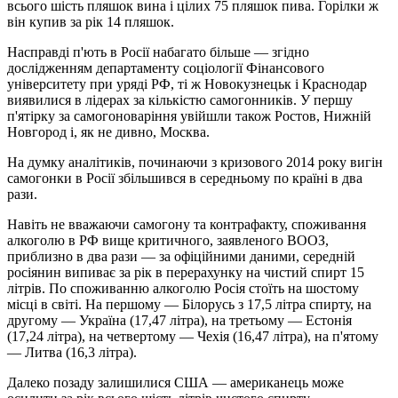
всього шість пляшок вина і цілих 75 пляшок пива. Горілки ж
він купив за рік 14 пляшок.
Насправді п'ють в Росії набагато більше — згідно
дослідженням департаменту соціології Фінансового
університету при уряді РФ, ті ж Новокузнецьк і Краснодар
виявилися в лідерах за кількістю самогонників. У першу
п'ятірку за самогоноваріння увійшли також Ростов, Нижній
Новгород і, як не дивно, Москва.
На думку аналітиків, починаючи з кризового 2014 року вигін
самогонки в Росії збільшився в середньому по країні в два
рази.
Навіть не вважаючи самогону та контрафакту, споживання
алкоголю в РФ вище критичного, заявленого ВООЗ,
приблизно в два рази — за офіційними даними, середній
росіянин випиває за рік в перерахунку на чистий спирт 15
літрів. По споживанню алкоголю Росія стоїть на шостому
місці в світі. На першому — Білорусь з 17,5 літра спирту, на
другому — Україна (17,47 літра), на третьому — Естонія
(17,24 літра), на четвертому — Чехія (16,47 літра), на п'ятому
— Литва (16,3 літра).
Далеко позаду залишилися США — американець може