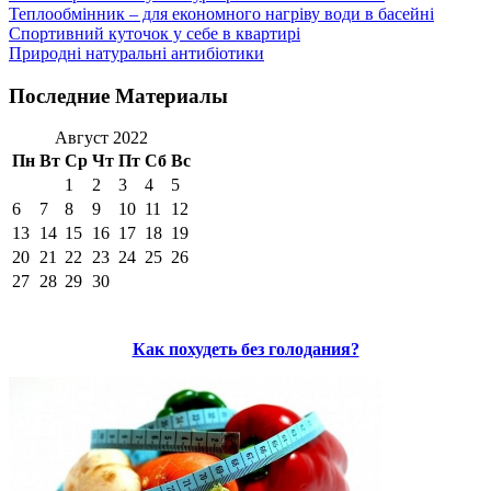
Теплообмінник – для економного нагріву води в басейні
Спортивний куточок у себе в квартирі
Природні натуральні антибіотики
Последние Материалы
Август 2022
Пн
Вт
Ср
Чт
Пт
Сб
Вс
1
2
3
4
5
6
7
8
9
10
11
12
13
14
15
16
17
18
19
20
21
22
23
24
25
26
27
28
29
30
Как похудеть без голодания?