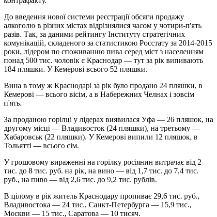
контрафакту.
До введення нової системи реєстрації обсяги продажу
алкоголю в різних містах відрізнялися часом у чотири-п'ять
разів. Так, за даними рейтингу Інституту стратегічних
комунікацій, складеного за статистикою Росстату за 2014-2015
роки, лідером по споживанню пива серед міст з населенням
понад 500 тис. чоловік є Краснодар — тут за рік випивають
184 пляшки. У Кемерові всього 52 пляшки.
Вина в тому ж Краснодарі за рік було продано 24 пляшки, в
Кемерові — всього вісім, а в Набережних Челнах і зовсім
п'ять.
За проданою горілці у лідерах виявилася Уфа — 26 пляшок, на
другому місці — Владивосток (24 пляшки), на третьому —
Хабаровськ (22 пляшки). У Кемерові випили 12 пляшок, в
Тольятті — всього сім.
У грошовому вираженні на горілку росіянин витрачає від 2
тис. до 8 тис. руб. на рік, на вино — від 1,7 тис. до 7,4 тис.
руб., на пиво — від 2,6 тис. до 9,2 тис. рублів.
В цілому в рік житель Краснодару пропиває 29,6 тис. руб.,
Владивостока — 24 тис., Санкт-Петербурга — 15,9 тис.,
Москви — 15 тис., Саратова — 10 тисяч.