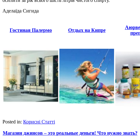
осилити за рік всього шість літрів чистого спирту.
Аделаїда Сигида
Аюрве
Гостиная Палермо
Отдых на Кипре
пре
Posted in:
Корисні Статті
Магазин джинсов – это реальные деньги! Что нужно знать?