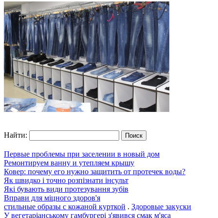
Найти:
Первые проблемы при заселении в новый дом
Ремонтируем ванну и утепляем крышу
Ковер: почему его нужно защитить от протечек воды?
Як швидко і точно розпізнати інсульт
Які бувають види протезування зубів
Вправи для міцного здоров'я
стильные образы с кожаной курткой
.
Здоровые закуски
У вегетаріанському гамбургері з'явився смак м'яса