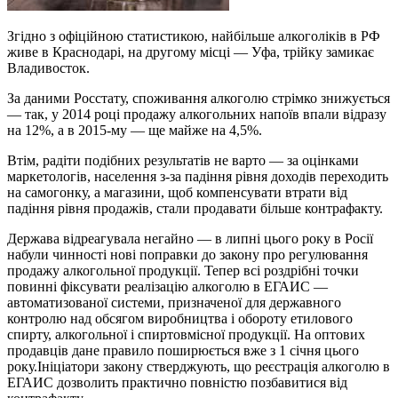
Згідно з офіційною статистикою, найбільше алкоголіків в РФ
живе в Краснодарі, на другому місці — Уфа, трійку замикає
Владивосток.
За даними Росстату, споживання алкоголю стрімко знижується
— так, у 2014 році продажу алкогольних напоїв впали відразу
на 12%, а в 2015-му — ще майже на 4,5%.
Втім, радіти подібних результатів не варто — за оцінками
маркетологів, населення з-за падіння рівня доходів переходить
на самогонку, а магазини, щоб компенсувати втрати від
падіння рівня продажів, стали продавати більше контрафакту.
Держава відреагувала негайно — в липні цього року в Росії
набули чинності нові поправки до закону про регулювання
продажу алкогольної продукції. Тепер всі роздрібні точки
повинні фіксувати реалізацію алкоголю в ЕГАИС —
автоматизованої системи, призначеної для державного
контролю над обсягом виробництва і обороту етилового
спирту, алкогольної і спиртовмісної продукції. На оптових
продавців дане правило поширюється вже з 1 січня цього
року.Ініціатори закону стверджують, що реєстрація алкоголю в
ЕГАИС дозволить практично повністю позбавитися від