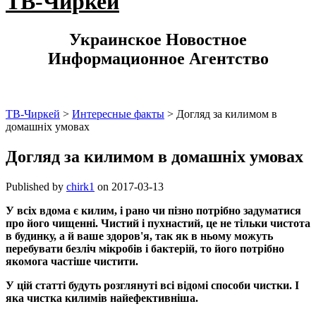
ТВ-Чиркей
Украинское Новостное
Информационное Агентство
ТВ-Чиркей
>
Интересные факты
>
Догляд за килимом в
домашніх умовах
Догляд за килимом в домашніх умовах
Published by
chirk1
on
2017-03-13
У всіх вдома є килим, і рано чи пізно потрібно задуматися
про його чищенні. Чистий і пухнастий, це не тільки чистота
в будинку, а й ваше здоров'я, так як в ньому можуть
перебувати безліч мікробів і бактерій, то його потрібно
якомога частіше чистити.
У цій статті будуть розглянуті всі відомі способи чистки. І
яка чистка килимів найефективніша.