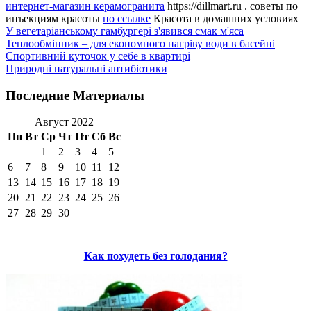
интернет-магазин керамогранита
https://dillmart.ru . советы по
инъекциям красоты
по ссылке
Красота в домашних условиях
У вегетаріанському гамбургері з'явився смак м'яса
Теплообмінник – для економного нагріву води в басейні
Спортивний куточок у себе в квартирі
Природні натуральні антибіотики
Последние Материалы
Август 2022
Пн
Вт
Ср
Чт
Пт
Сб
Вс
1
2
3
4
5
6
7
8
9
10
11
12
13
14
15
16
17
18
19
20
21
22
23
24
25
26
27
28
29
30
Как похудеть без голодания?