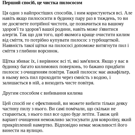
Перший спосіб, це чистка пилососом
Ця один з найпростіших способів, і ним користуються всі. Але
навіть якщо пилососити в будинку пару раз в тиждень, то ви
не досягнете потрібної чистоти, це позначиться на вашому
здоров'ї та здоров'ї вашої родини, навіть може з'явитися
алергія. Так що для того, щоб якомога краще очистити килим
від сміття, то потрібно купувати пилосос з турбощеткой.
Наявність такої щітки на пилососі допоможе витягнути пил і
сміття з глибини ворсинок.
Щітка збиває їх, і вирівнює всі ті, які зам'ялися. Якщо у вас в
будинку багато килимових поверхонь, то бажано придбати
пилосос з очищенням повітря. Такий пилосос має аквафільтр,
в ньому весь пил проходити через ємність з водою, і
залишається в ній, а виходить чисте повітря.
Другим способом є вибивання килима
Цей спосіб не є ефективний, ви можете вибити тільки деяку
частину пилу з нього. Ви самі помічали, що скільки не
стараються, з нього пил все одно буде летіти. Також цей
варіант очищення неможливо застосувати для ковроліну, який
прикріплений намертво. Відповідно немає можливості його
винести на вулицю.