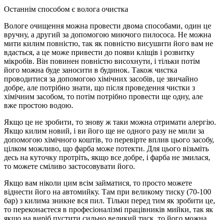
Останнім способом є волога очистка
Вологе очищення можна провести двома способами, один це
вручну, а другий за допомогою миючого пилососа. Не можна
мити килим повністю, так як повністю висушити його вам не
вдасться, а це може привести до появи кліщів і розвитку
мікробів. Він повинен повністю висохнути, і тільки потім
його можна буде заносити в будинок. Також чистка
проводитися за допомогою хімічних засобів, це звичайно
добре, але потрібно знати, що після проведення чистки з
хімічним засобом, то потім потрібно провести ще одну, але
вже простою водою.
Якщо це не зробити, то знову ж таки можна отримати алергію.
Якщо килим новий, і ви його ще не одного разу не мили за
допомогою хімічного коштів, то перевірте вплив цього засобу,
цілком можливо, що фарба може потекти. Для цього візьміть
десь на куточку протріть, якщо все добре, і фарба не змилася,
то можете сміливо застосовувати його.
Якщо вам ніколи цим всім займатися, то просто можете
віднести його на автомийку. Там при великому тиску (70-100
бар) з килима зникне вся пил. Тільки перед тим як зробити це,
то переконаєтеся в професіоналізмі працівників мийки, так як
якщо на виріб пустити сильно великий тиск, то його можна