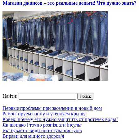
Магазин джинсов – это реальные деньги! Что нужно знать?
Найти:
Первые проблемы при заселении в новый дом
Ремонтируем ванну и утепляем крышу
Ковер: почему его нужно защитить от протечек воды?
Як швидко і точно розпізнати інсульт
Які бувають види протезування зубів
Вправи для міцного здоров'я