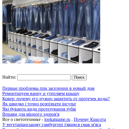
Найти:
Первые проблемы при заселении в новый дом
Ремонтируем ванну и утепляем крышу
Ковер: почему его нужно защитить от протечек воды?
Як швидко і точно розпізнати інсульт
Які бувають види протезування зубів
Вправи для міцного здоров'я
Все о светотехнике -
lookatgame.ru
.
Почему Красота
У вегетаріанському гамбургері з'явився смак м'яса