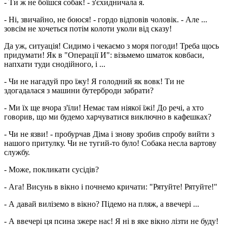
- Ти ж не боїшся собак! - з'єхидничала я.
- Ні, звичайно, не боюся! - гордо відповів чоловік. - Але ...
зовсім не хочеться потім колоти уколи від сказу!
Да уж, ситуація! Сидимо і чекаємо з моря погоди! Треба щось
придумати! Як в "Операції И": візьмемо шматок ковбаси,
напхати туди снодійного, і ...
- Чи не нагадуй про їжу! Я голодний як вовк! Ти не
здогадалася з машини бутерброди забрати?
- Ми їх ще вчора з'їли! Немає там ніякої їжі! До речі, а хто
говорив, що ми будемо харчуватися виключно в кафешках?
- Чи не язви! - пробурчав Діма і знову зробив спробу вийти з
нашого притулку. Чи не тугий-то було! Собака несла вартову
службу.
- Може, покликати сусідів?
- Ага! Висунь в вікно і почнемо кричати: "Рятуйте! Рятуйте!"
- А давай виліземо в вікно? Підемо на пляж, а ввечері ...
- А ввечері ця псина зжере нас! Я ні в яке вікно лізти не буду!