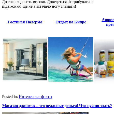
До того ж досить високо. Доведеться зістрибувати з
підвіконня, ще не вистачало ногу зламати!
Аюрве
Гостиная Палермо
Отдых на Кипре
пре
Posted in:
Интересные факты
Магазин джинсов – это реальные деньги! Что нужно знать?