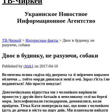
ТВ-Чиркей
Украинское Новостное
Информационное Агентство
ТВ-Чиркей
>
Интересные факты
>
Двоє в будинку, не
рахуючи, собаки
Двоє в будинку, не рахуючи, собаки
Published by
chirk1
on
2017-04-10
Величезна псина сиділа під дверима та зі звірячим виразом
обличчя ... тобто морди дивилася мені в очі. Зараз з'їсть і не
подавиться! Або просто покусає!
Довгоочікувана відпустка ми з чоловіком вирішили
провести у друзів його батьків в невеликому селі на березі
моря. Зателефонували господарями, домовилися, коли
приїдемо. Тітка Катя попередила нас, що вони з чоловіком
їдуть до дочки в місто на пару днів. Ми планували виїхати