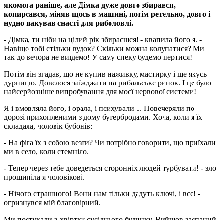
якомога раніше, але Дімка дуже довго збирався,
копирсався, міняв щось в машині, потім ретельно, довго і
нудно пакував снасті для риболовлі.
- Дімка, ти ніби на цілий рік збираєшся! - квапила його я. -
Навіщо тобі стільки вудок? Скільки можна колупатися? Ми
так до вечора не виїдемо! У саму спеку будемо пертися!
Потім він згадав, що не купив наживку, мастирку і ще якусь
дурницю. Довелося заїжджати на рибальське ринок. І це було
найсерйозніше випробування для моєї нервової системи!
Я і вмовляла його, і орала, і психували ... Повечеряли по
дорозі прихопленими з дому бутербродами. Хоча, коли я їх
складала, чоловік бубонів:
- На фіга їх з собою везти? Чи потрібно говорити, що приїхали
ми в село, коли стемніло.
- Тепер через тебе доведеться сторонніх людей турбувати! - зло
прошипіла я чоловікові.
- Нічого страшного! Вони нам тільки дадуть ключі, і все! -
огризнувся мій благовірний.
Ми постукали в хвіртку сусіднього будинку. Вийшов заспаний