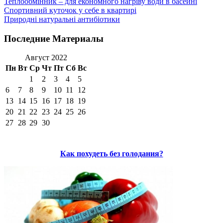
Теплообмінник – для економного нагріву води в басейні
Спортивний куточок у себе в квартирі
Природні натуральні антибіотики
Последние Материалы
Август 2022
Пн
Вт
Ср
Чт
Пт
Сб
Вс
1
2
3
4
5
6
7
8
9
10
11
12
13
14
15
16
17
18
19
20
21
22
23
24
25
26
27
28
29
30
Как похудеть без голодания?