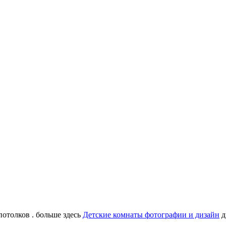
отолков . больше здесь
Детские комнаты фотографии и дизайн
д