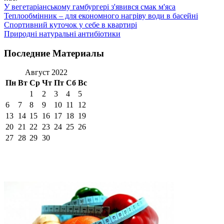
У вегетаріанському гамбургері з'явився смак м'яса
Теплообмінник – для економного нагріву води в басейні
Спортивний куточок у себе в квартирі
Природні натуральні антибіотики
Последние Материалы
Август 2022
Пн
Вт
Ср
Чт
Пт
Сб
Вс
1
2
3
4
5
6
7
8
9
10
11
12
13
14
15
16
17
18
19
20
21
22
23
24
25
26
27
28
29
30