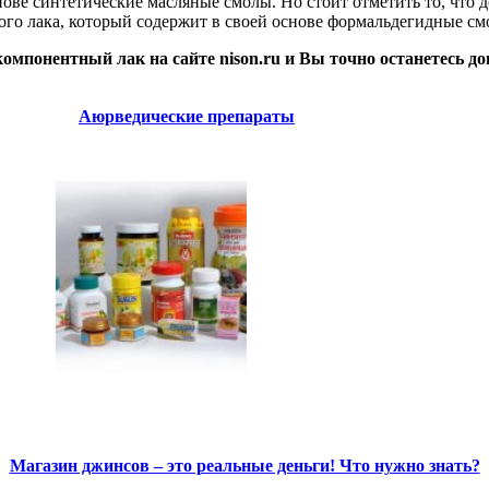
ове синтетические масляные смолы. Но стоит отметить то, что 
ого лака, который содержит в своей основе формальдегидные смо
компонентный лак на сайте nison.ru и Вы точно останетесь 
Аюрведические препараты
Магазин джинсов – это реальные деньги! Что нужно знать?