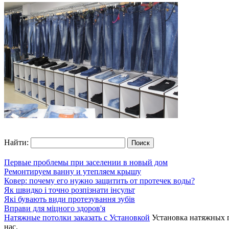
Найти:
Первые проблемы при заселении в новый дом
Ремонтируем ванну и утепляем крышу
Ковер: почему его нужно защитить от протечек воды?
Як швидко і точно розпізнати інсульт
Які бувають види протезування зубів
Вправи для міцного здоров'я
Натяжные потолки заказать с Установкой
Установка натяжных п
нас.