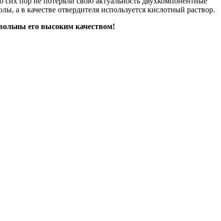
до сих пор не потеряли свою актуальность двухкомпонентные
лы, а в качестве отвердителя используется кислотный раствор.
довольны его высоким качеством!