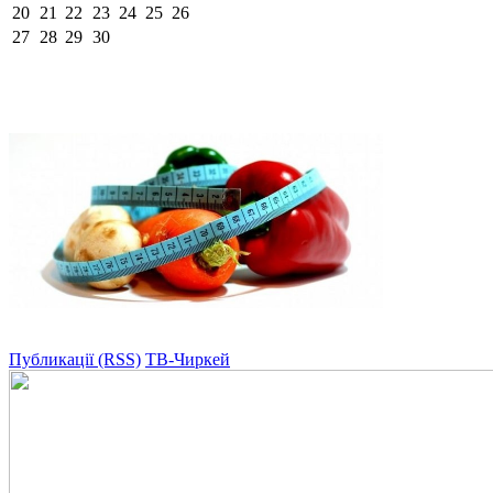
20
21
22
23
24
25
26
27
28
29
30
Публикації (RSS)
ТВ-Чиркей