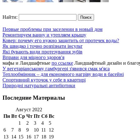
Найти:
Первые проблемы при заселении в новый дом
Ремонтируем ванну и утепляем крышу
Ковер: почему его нужно защитить от протечек воды?
Як швидко і точно розпізнати інсульт
Які бувають види протезування зубів
Вправи для міцного здоров'я
мафы и Ландшафтные
по ссылке
Ландшафтный дизайн и благоус
У вегетаріанському гамбургері з'явився смак м'яса
Теплообмінник – для економного нагріву води в басейні
Спортивний куточок у себе в квартирі
Природні натуральні антибіотики
Последние Материалы
Август 2022
Пн
Вт
Ср
Чт
Пт
Сб
Вс
1
2
3
4
5
6
7
8
9
10
11
12
13
14
15
16
17
18
19