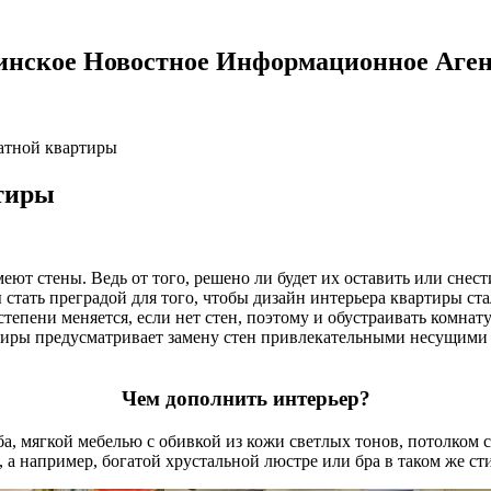
инское Новостное Информационное Аген
атной квартиры
тиры
т стены. Ведь от того, решено ли будет их оставить или снести
стать преградой для того, чтобы дизайн интерьера квартиры ст
степени меняется, если нет стен, поэтому и обустраивать комнат
ртиры предусматривает замену стен привлекательными несущими 
Чем дополнить интерьер?
ба, мягкой мебелью с обивкой из кожи светлых тонов, потолко
 а например, богатой хрустальной люстре или бра в таком же сти