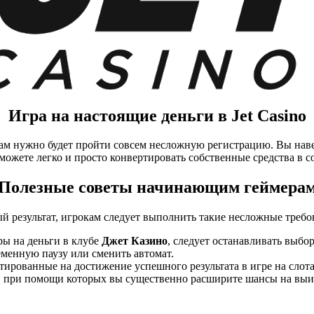
Игра на настоящие деньги в Jet Casino
 вам нужно будет пройти совсем несложную регистрацию. Вы наве
можете легко и просто конвертировать собственные средства в
Полезные советы начинающим геймера
й результат, игрокам следует выполнить такие несложные требо
ры на деньги в клубе
Джет Казино
, следует останавливать выбор
менную паузу или сменить автомат.
ированные на достижение успешного результата в игре на слотах
, при помощи которых вы существенно расширите шансы на выи