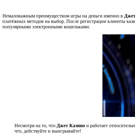
Немаловажным преимуществом игры на деньги именно в
Джет
платёжных методов на выбор. После регистрации клиенты казин
популярными электронными кошельками.
Несмотря на то, что
Джет Казино
и работает относительн
что, действуйте и выигрывайте!