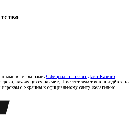
тство
рупными выигрышами.
Официальный сайт Джет Казино
грока, находящихся на счету. Посетителям точно придётся по
п игрокам с Украины к официальному сайту желательно