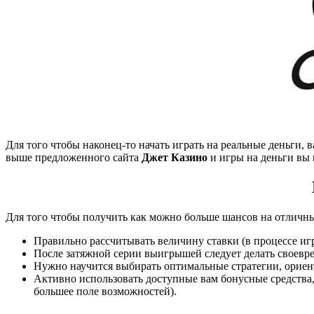
Для того чтобы наконец-то начать играть на реальные деньги,
выше предложенного сайта
Джет Казино
и игры на деньги вы 
Для того чтобы получить как можно больше шансов на отличны
Правильно рассчитывать величину ставки (в процессе иг
После затяжной серии выигрышей следует делать своевре
Нужно научится выбирать оптимальные стратегии, ориент
Активно использовать доступные вам бонусные средства
большее поле возможностей).