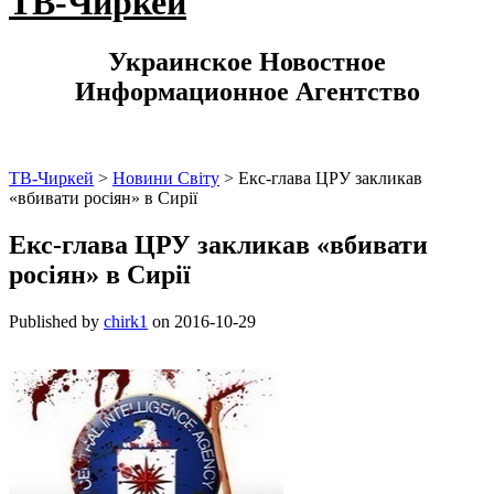
ТВ-Чиркей
Украинское Новостное
Информационное Агентство
ТВ-Чиркей
>
Новини Світу
>
Екс-глава ЦРУ закликав
«вбивати росіян» в Сирії
Екс-глава ЦРУ закликав «вбивати
росіян» в Сирії
Published by
chirk1
on
2016-10-29