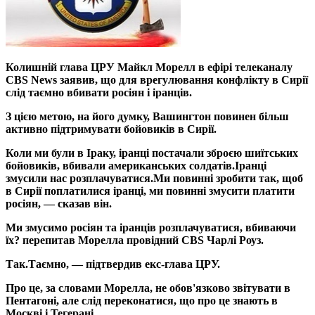
Колишній глава ЦРУ Майкл Морелл в ефірі телеканалу
CBS News заявив, що для врегулювання конфлікту в Сирії
слід таємно вбивати росіян і іранців.
З цією метою, на його думку, Вашингтон повинен більш
активно підтримувати бойовиків в Сирії.
Коли ми були в Іраку, іранці постачали зброєю шиїтських
бойовиків, вбивали американських солдатів.
Іранці
змусили нас розплачуватися.
Ми повинні зробити так, щоб
в Сирії поплатилися іранці, ми повинні змусити платити
росіян, — сказав він.
Ми змусимо росіян та іранців розплачуватися, вбиваючи
їх? перепитав Морелла провідний CBS Чарлі Роуз.
Так.
Таємно, — підтвердив екс-глава ЦРУ.
Про це, за словами Морелла, не обов'язково звітувати в
Пентагоні, але слід переконатися, що про це знають в
Москві і Тегерані.