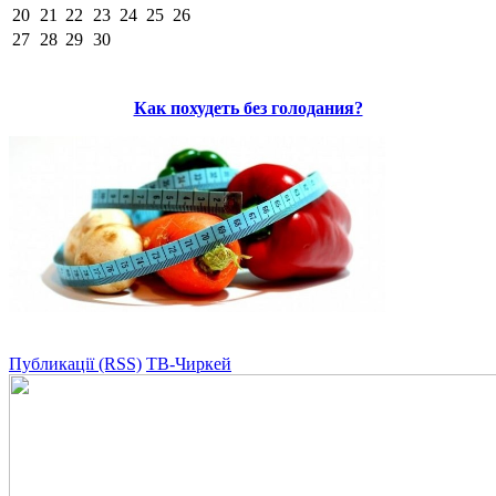
20
21
22
23
24
25
26
27
28
29
30
Как похудеть без голодания?
Публикації (RSS)
ТВ-Чиркей