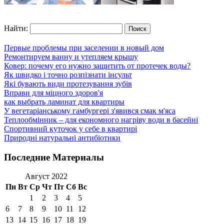
Найти:
Первые проблемы при заселении в новый дом
Ремонтируем ванну и утепляем крышу
Ковер: почему его нужно защитить от протечек воды?
Як швидко і точно розпізнати інсульт
Які бувають види протезування зубів
Вправи для міцного здоров'я
как выбрать ламинат для квартиры
У вегетаріанському гамбургері з'явився смак м'яса
Теплообмінник – для економного нагріву води в басейні
Спортивний куточок у себе в квартирі
Природні натуральні антибіотики
Последние Материалы
Август 2022
Пн
Вт
Ср
Чт
Пт
Сб
Вс
1
2
3
4
5
6
7
8
9
10
11
12
13
14
15
16
17
18
19