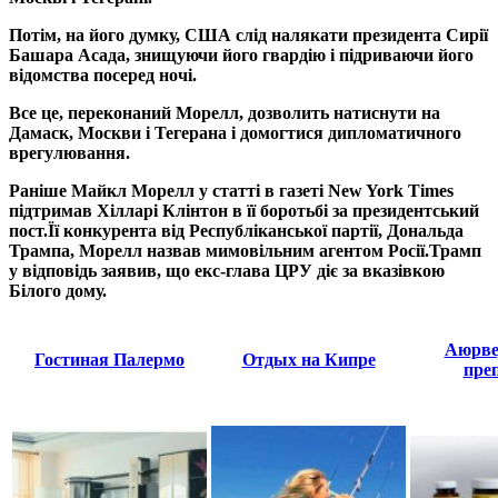
Потім, на його думку, США слід налякати президента Сирії
Башара Асада, знищуючи його гвардію і підриваючи його
відомства посеред ночі.
Все це, переконаний Морелл, дозволить натиснути на
Дамаск, Москви і Тегерана і домогтися дипломатичного
врегулювання.
Раніше Майкл Морелл у статті в газеті New York Times
підтримав Хілларі Клінтон в її боротьбі за президентський
пост.Її конкурента від Республіканської партії, Дональда
Трампа, Морелл назвав мимовільним агентом Росії.
Трамп
у відповідь заявив, що екс-глава ЦРУ діє за вказівкою
Білого дому.
Аюрве
Гостиная Палермо
Отдых на Кипре
пре