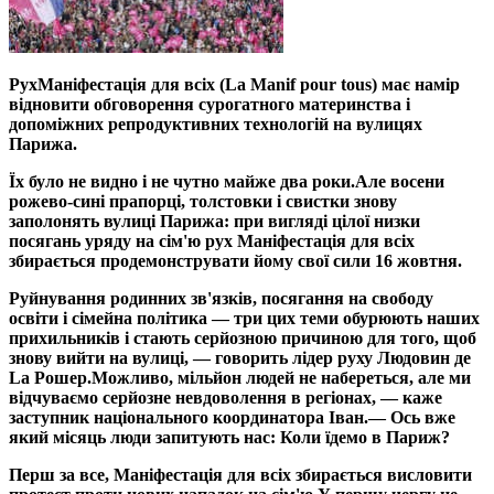
РухМаніфестація для всіх (La Manif pour tous) має намір
відновити обговорення сурогатного материнства і
допоміжних репродуктивних технологій на вулицях
Парижа.
Їх було не видно і не чутно майже два роки.
Але восени
рожево-сині прапорці, толстовки і свистки знову
заполонять вулиці Парижа: при вигляді цілої низки
посягань уряду на сім'ю рух Маніфестація для всіх
збирається продемонструвати йому свої сили 16 жовтня.
Руйнування родинних зв'язків, посягання на свободу
освіти і сімейна політика — три цих теми обурюють наших
прихильників і стають серйозною причиною для того, щоб
знову вийти на вулиці, — говорить лідер руху Людовин де
Lа Рошер.
Можливо, мільйон людей не набереться, але ми
відчуваємо серйозне невдоволення в регіонах, — каже
заступник національного координатора Іван.
— Ось вже
який місяць люди запитують нас: Коли їдемо в Париж?
Перш за все, Маніфестація для всіх збирається висловити