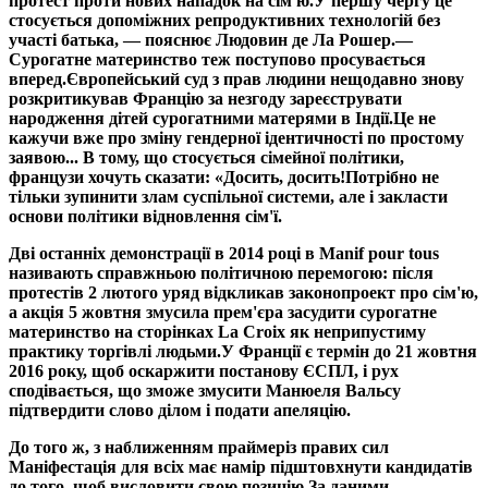
протест проти нових нападок на сім'ю.
У першу чергу це
стосується допоміжних репродуктивних технологій без
участі батька, — пояснює Людовин де Ла Рошер.
—
Сурогатне материнство теж поступово просувається
вперед.
Європейський суд з прав людини нещодавно знову
розкритикував Францію за незгоду зареєструвати
народження дітей сурогатними матерями в Індії.
Це не
кажучи вже про зміну гендерної ідентичності по простому
заявою... В тому, що стосується сімейної політики,
французи хочуть сказати: «Досить, досить!Потрібно не
тільки зупинити злам суспільної системи, але і закласти
основи політики відновлення сім'ї.
Дві останніх демонстрації в 2014 році в Manif pour tous
називають справжньою політичною перемогою: після
протестів 2 лютого уряд відкликав законопроект про сім'ю,
а акція 5 жовтня змусила прем'єра засудити сурогатне
материнство на сторінках La Croix як неприпустиму
практику торгівлі людьми.
У Франції є термін до 21 жовтня
2016 року, щоб оскаржити постанову ЄСПЛ, і рух
сподівається, що зможе змусити Манюеля Вальсу
підтвердити слово ділом і подати апеляцію.
До того ж, з наближенням праймеріз правих сил
Маніфестація для всіх має намір підштовхнути кандидатів
до того, щоб висловити свою позицію.
За даними