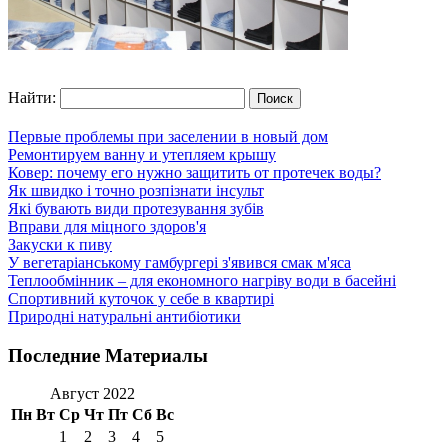
Найти:
Первые проблемы при заселении в новый дом
Ремонтируем ванну и утепляем крышу
Ковер: почему его нужно защитить от протечек воды?
Як швидко і точно розпізнати інсульт
Які бувають види протезування зубів
Вправи для міцного здоров'я
Закуски к пиву
У вегетаріанському гамбургері з'явився смак м'яса
Теплообмінник – для економного нагріву води в басейні
Спортивний куточок у себе в квартирі
Природні натуральні антибіотики
Последние Материалы
Август 2022
Пн
Вт
Ср
Чт
Пт
Сб
Вс
1
2
3
4
5