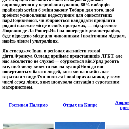
оприлюдненого у червні опитування, 68% виборців
праймеріз хотіли б зміни закону Тобири для того, щоб
зробити усиновлення недоступним для одностатевих
пар.
Подивимося, чи збираються кандидати приділити
родині належне місце в своїх програмах, — підкреслює
Людовин де Ла Рошер.
Як і на попередніх демонстраціях,
буде відведено місце для чиновникам і політичним лідерам,
навіть лівим і ультралівих.
Як стверджує Іван, в регіонах активісти готові
діяти.
Франсуа Олланд приймає представників ЛГБТ, але
нас абсолютно не слухає!
— обурюється він.
Уряд робить
все, щоб знову вивести нас на вулиці!
Нині до нас
повертаються багато людей, кого ми на якийсь час
втратили з виду.
З'являються і нові прихильники, у тому
числі серед лівих, яких шокувала ситуація з сурогатним
материнством.
Аюрве
Гостиная Палермо
Отдых на Кипре
пре