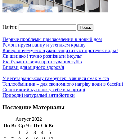
Найти:
Первые проблемы при заселении в новый дом
Ремонтируем ванну и утепляем крышу
Ковер: почему его нужно защитить от протечек воды?
Як швидко і точно розпізнати інсульт
Які бувають види протезування зубів
Вправи для міцного здоров'я
У вегетаріанському гамбургері з'явився смак м'яса
Теплообмінник – для економного нагріву води в басейні
Спортивний куточок у себе в квартирі
Природні натуральні антибіотики
Последние Материалы
Август 2022
Пн
Вт
Ср
Чт
Пт
Сб
Вс
1
2
3
4
5