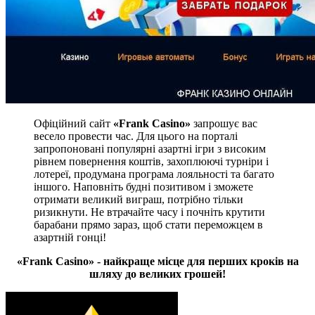
Офіційний сайт
«Frank Casino»
запрошує вас
весело провести час. Для цього на порталі
запропоновані популярні азартні ігри з високим
рівнем повернення коштів, захоплюючі турніри і
лотереї, продумана програма лояльності та багато
іншого. Наповніть будні позитивом і зможете
отримати великий виграш, потрібно тільки
ризикнути. Не втрачайте часу і почніть крутити
барабани прямо зараз, щоб стати переможцем в
азартній гонці!
«Frank Casino» - найкраще місце для перших кроків на
шляху до великих грошей!