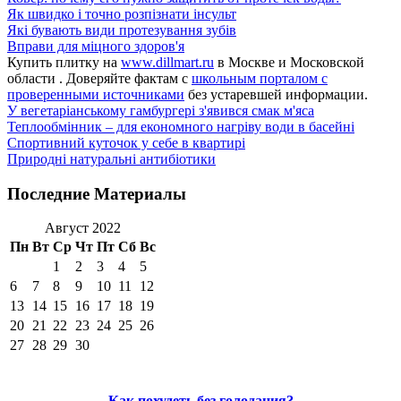
Як швидко і точно розпізнати інсульт
Які бувають види протезування зубів
Вправи для міцного здоров'я
Купить плитку на
www.dillmart.ru
в Москве и Московской
области . Доверяйте фактам с
школьным порталом с
проверенными источниками
без устаревшей информации.
У вегетаріанському гамбургері з'явився смак м'яса
Теплообмінник – для економного нагріву води в басейні
Спортивний куточок у себе в квартирі
Природні натуральні антибіотики
Последние Материалы
Август 2022
Пн
Вт
Ср
Чт
Пт
Сб
Вс
1
2
3
4
5
6
7
8
9
10
11
12
13
14
15
16
17
18
19
20
21
22
23
24
25
26
27
28
29
30
Как похудеть без голодания?