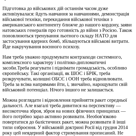
Підготовка до військових дій останнім часом дуже
активізувалася: йдуть навчання за навчаннями, демонстрація
військової техніки, перекидання військової техніки з
американського континенту ближче до нашого кордону, заяви
натовських генералів про готовність до війни з Росією. Також
поновлюються тренування льотного складу НАТО для
застосування ядерних бомб, збільшуються військові витрати.
Йде накручування воєнного психозу.
Нам треба уважно продумувати контрзаходи системного,
комплексного характеру і політико-дипломатичні
засоби.Треба реагувати і піднімати громадськість, особливо
європейську. Такі організації, як ШОС і БРІК, треба
розкручувати, колишні ОБСЄ і ООН треба відновлювати.
Треба за всіма напрямами йти, і, звичайно, нарощувати свій
військовий потенціал. Нічого іншого не залишається.
Можна розглядати і відновлення прийняття ракет середньої
дальності. Але взагалі треба дивитися на перспективу —
високоточна зброя, зброя на нових фізичних принципах —
його потрібно зараз активно розвивати. Необов'язково
повертатися до балістичних ракет, можна розвивати й інші
типи озброєння. У військовій доктрині Росії від грудня 2014
року цей неядерний фактор стримування прописаний. Не