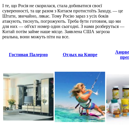
І те, що Росія не скорилася, стала добиватися своєї
суверенності, та ще разом з Китаєм протистоїть Заходу, — це
Штати, звичайно, лякає. Тому Росію зараз з усіх боків
атакують, тиснуть, погрожують. Треба бути готовим, що ми
для них — об'єкт номер один сьогодні. З нами розберуться —
Китай потім займе наше місце. Заявлена США загроза
реальна, вони можуть піти на все.
Аюрве
Гостиная Палермо
Отдых на Кипре
пре