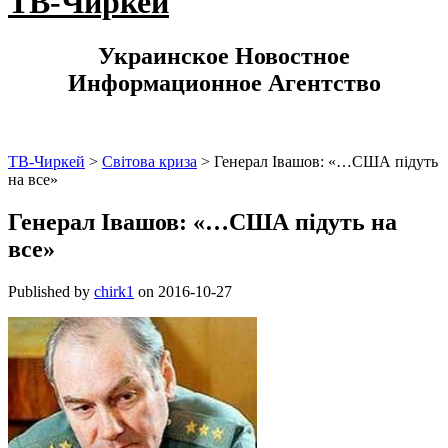
ТВ-Чиркей
Украинское Новостное
Информационное Агентство
ТВ-Чиркей
>
Світова криза
>
Генерал Івашов: «…США підуть
на все»
Генерал Івашов: «…США підуть на
все»
Published by
chirk1
on
2016-10-27