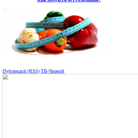
Публикації (RSS)
ТВ-Чиркей