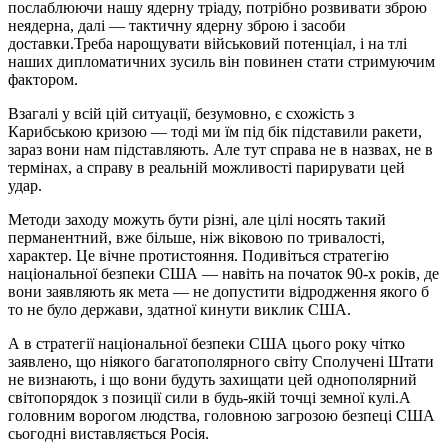
послаблюючи нашу ядерну тріаду, потрібно розвивати зброю
неядерна, далі — тактичну ядерну зброю і засоби
доставки.Треба нарощувати військовий потенціал, і на тлі
наших дипломатичних зусиль він повинен стати стримуючим
фактором.
Взагалі у всій цій ситуації, безумовно, є схожість з
Карибською кризою — тоді ми їм під бік підставили ракети,
зараз вони нам підставляють. Але тут справа не в назвах, не в
термінах, а справу в реальній можливості парирувати цей
удар.
Методи заходу можуть бути різні, але цілі носять такий
перманентний, вже більше, ніж віковою по тривалості,
характер. Це вічне протистояння. Подивіться стратегію
національної безпеки США — навіть на початок 90-х років, де
вони заявляють як мета — не допустити відродження якого б
то не було держави, здатної кинути виклик США.
А в стратегії національної безпеки США цього року чітко
заявлено, що ніякого багатополярного світу Сполучені Штати
не визнають, і що вони будуть захищати цей однополярний
світопорядок з позиції сили в будь-якій точці земної кулі.А
головним ворогом людства, головною загрозою безпеці США
сьогодні виставляється Росія.