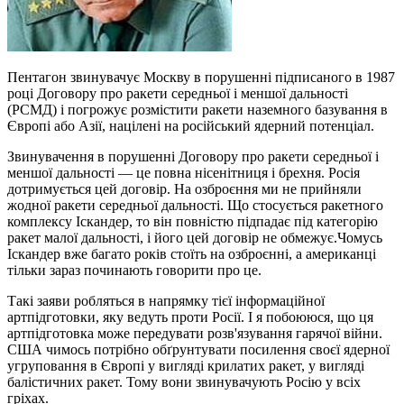
Пентагон звинувачує Москву в порушенні підписаного в 1987
році Договору про ракети середньої і меншої дальності
(РСМД) і погрожує розмістити ракети наземного базування в
Європі або Азії, націлені на російський ядерний потенціал.
Звинувачення в порушенні Договору про ракети середньої і
меншої дальності — це повна нісенітниця і брехня. Росія
дотримується цей договір. На озброєння ми не прийняли
жодної ракети середньої дальності. Що стосується ракетного
комплексу Іскандер, то він повністю підпадає під категорію
ракет малої дальності, і його цей договір не обмежує.Чомусь
Іскандер вже багато років стоїть на озброєнні, а американці
тільки зараз починають говорити про це.
Такі заяви робляться в напрямку тієї інформаційної
артпідготовки, яку ведуть проти Росії. І я побоююся, що ця
артпідготовка може передувати розв'язування гарячої війни.
США чимось потрібно обґрунтувати посилення своєї ядерної
угруповання в Європі у вигляді крилатих ракет, у вигляді
балістичних ракет. Тому вони звинувачують Росію у всіх
гріхах.