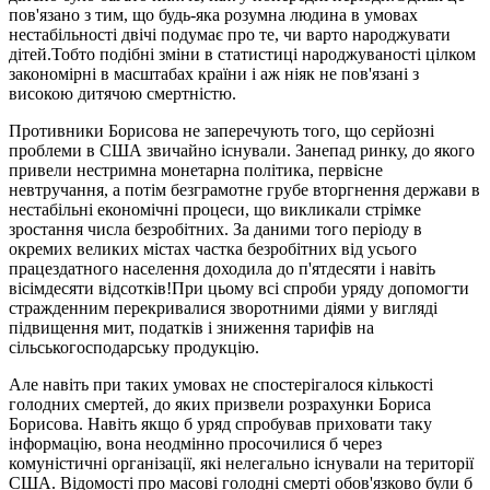
пов'язано з тим, що будь-яка розумна людина в умовах
нестабільності двічі подумає про те, чи варто народжувати
дітей.Тобто подібні зміни в статистиці народжуваності цілком
закономірні в масштабах країни і аж ніяк не пов'язані з
високою дитячою смертністю.
Противники Борисова не заперечують того, що серйозні
проблеми в США звичайно існували. Занепад ринку, до якого
привели нестримна монетарна політика, первісне
невтручання, а потім безграмотне грубе вторгнення держави в
нестабільні економічні процеси, що викликали стрімке
зростання числа безробітних. За даними того періоду в
окремих великих містах частка безробітних від усього
працездатного населення доходила до п'ятдесяти і навіть
вісімдесяти відсотків!При цьому всі спроби уряду допомогти
стражденним перекривалися зворотними діями у вигляді
підвищення мит, податків і зниження тарифів на
сільськогосподарську продукцію.
Але навіть при таких умовах не спостерігалося кількості
голодних смертей, до яких призвели розрахунки Бориса
Борисова. Навіть якщо б уряд спробував приховати таку
інформацію, вона неодмінно просочилися б через
комуністичні організації, які нелегально існували на території
США. Відомості про масові голодні смерті обов'язково були б