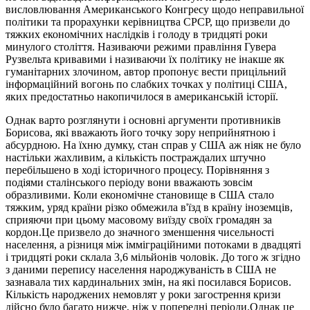
висловлювання Американського Конгресу щодо неправильної
політики та прорахунки керівництва СРСР, що призвели до
тяжких економічних наслідків і голоду в тридцяті роки
минулого століття. Називаючи режими правління Гувера
Рузвельта кривавими і називаючи їх політику не інакше як
гуманітарних злочином, автор пропонує вести прицільний
інформаційний вогонь по слабких точках у політиці США,
яких предостатньо накопичилося в американській історії.
Однак варто розглянути і основні аргументи противників
Борисова, які вважають його точку зору неприйнятною і
абсурдною. На їхню думку, стан справ у США аж ніяк не було
настільки жахливим, а кількість постраждалих штучно
перебільшено в ході історичного процесу. Порівняння з
подіями сталінського періоду вони вважають зовсім
образливими. Коли економічне становище в США стало
тяжким, уряд країни різко обмежила в'їзд в країну іноземців,
сприяючи при цьому масовому виїзду своїх громадян за
кордон.Це призвело до значного зменшення чисельності
населення, а різниця між імміграційними потоками в двадцяті
і тридцяті роки склала 3,6 мільйонів чоловік. До того ж згідно
з даними перепису населення народжуваність в США не
зазнавала тих кардинальних змін, на які посилався Борисов.
Кількість народжених немовлят у роки загострення кризи
дійсно було багато нижче, ніж у попередні періоди.Однак це