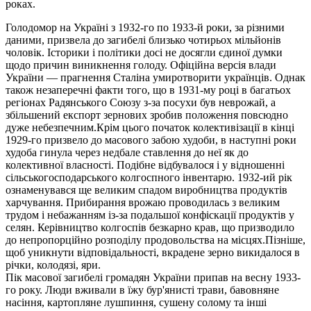
роках.
Голодомор на Україні з 1932-го по 1933-й роки, за різними
даними, призвела до загибелі близько чотирьох мільйонів
чоловік. Історики і політики досі не досягли єдиної думки
щодо причин виникнення голоду. Офіційна версія влади
України — прагнення Сталіна умиротворити українців. Однак
також незаперечні факти того, що в 1931-му році в багатьох
регіонах Радянського Союзу з-за посухи був неврожай, а
збільшений експорт зернових зробив положення повсюдно
дуже небезпечним.Крім цього початок колективізації в кінці
1929-го призвело до масового забою худоби, в наступні роки
худоба гинула через недбале ставлення до неї як до
колективної власності. Подібне відбувалося і у відношенні
сільськогосподарського колгоспного інвентарю. 1932-ий рік
ознаменувався ще великим спадом виробництва продуктів
харчування. Прибирання врожаю проводилась з великим
трудом і небажанням із-за подальшої конфіскації продуктів у
селян. Керівництво колгоспів безкарно крав, що призводило
до непропорційно розподілу продовольства на місцях.Пізніше,
щоб уникнути відповідальності, вкрадене зерно викидалося в
річки, колодязі, яри.
Пік масової загибелі громадян України припав на весну 1933-
го року. Люди вживали в їжу бур'янисті трави, бавовняне
насіння, картопляне лушпиння, сушену солому та інші