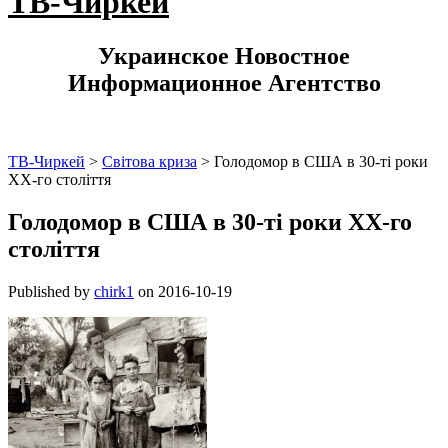
ТВ-Чиркей
Украинское Новостное
Информационное Агентство
ТВ-Чиркей
>
Світова криза
>
Голодомор в США в 30-ті роки
XX-го століття
Голодомор в США в 30-ті роки XX-го
століття
Published by
chirk1
on
2016-10-19