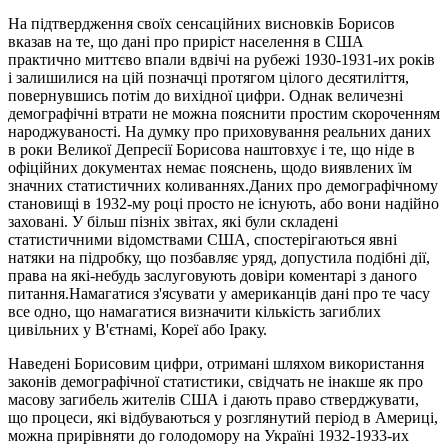
На підтвердження своїх сенсаційних висновків Борисов
вказав на те, що дані про приріст населення в США
практично миттєво впали вдвічі на рубежі 1930-1931-их років
і залишилися на цій позначці протягом цілого десятиліття,
повернувшись потім до вихідної цифри. Однак величезні
демографічні втрати не можна пояснити простим скороченням
народжуваності. На думку про приховування реальних даних
в роки Великої Депресії Борисова наштовхує і те, що ніде в
офіційних документах немає пояснень, щодо виявлених їм
значних статистичних коливаннях.Даних про демографічному
становищі в 1932-му році просто не існують, або вони надійно
заховані. У більш пізніх звітах, які були складені
статистичними відомствами США, спостерігаються явні
натяки на підробку, що позбавляє уряд, допустила подібні дії,
права на які-небудь заслуговують довіри коментарі з даного
питання.Намагатися з'ясувати у американців дані про те часу
все одно, що намагатися визначити кількість загиблих
цивільних у В'єтнамі, Кореї або Іраку.
Наведені Борисовим цифри, отримані шляхом використання
законів демографічної статистики, свідчать не інакше як про
масову загибель жителів США і дають право стверджувати,
що процеси, які відбуваються у розглянутий період в Америці,
можна прирівняти до голодомору на Україні 1932-1933-их