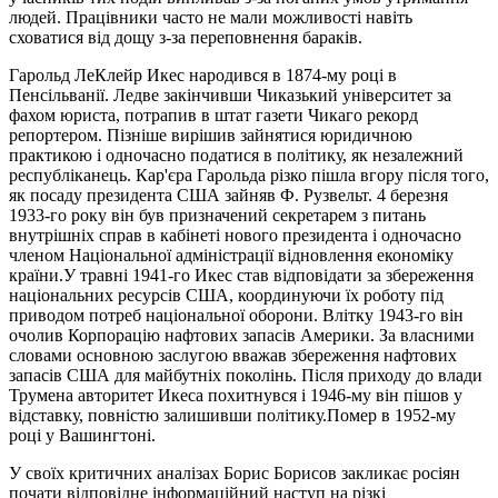
людей. Працівники часто не мали можливості навіть
сховатися від дощу з-за переповнення бараків.
Гарольд ЛеКлейр Икес народився в 1874-му році в
Пенсільванії. Ледве закінчивши Чиказький університет за
фахом юриста, потрапив в штат газети Чикаго рекорд
репортером. Пізніше вирішив зайнятися юридичною
практикою і одночасно податися в політику, як незалежний
республіканець. Кар'єра Гарольда різко пішла вгору після того,
як посаду президента США зайняв Ф. Рузвельт. 4 березня
1933-го року він був призначений секретарем з питань
внутрішніх справ в кабінеті нового президента і одночасно
членом Національної адміністрації відновлення економіку
країни.У травні 1941-го Икес став відповідати за збереження
національних ресурсів США, координуючи їх роботу під
приводом потреб національної оборони. Влітку 1943-го він
очолив Корпорацію нафтових запасів Америки. За власними
словами основною заслугою вважав збереження нафтових
запасів США для майбутніх поколінь. Після приходу до влади
Трумена авторитет Икеса похитнувся і 1946-му він пішов у
відставку, повністю залишивши політику.Помер в 1952-му
році у Вашингтоні.
У своїх критичних аналізах Борис Борисов закликає росіян
почати відповідне інформаційний наступ на різкі