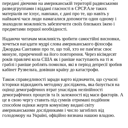
передані діючими на американській території радянськими
разведгруппами і віддані гласності в СРСР.Але таких
матеріалів не існує, навпаки, є дані про те, що навіть у
найважчі часи люди намагалися допомогти один одному і
знаходили можливість забезпечити своїх близьких їжею і
предметами першої необхідності.
Надаючи читачам можливість зробити самостійні висновки,
хочеться нагадати мудрі слова американського філософа
Джорджа Сантаяни про те, що той, хто не пам'ятає своє
минуле, приречений на його повторення. Через вісімдесят
років правлячі кола США як і раніше наступають на ті ж
граблі і раніше роблять помилки, які в період депресії зробив
кабінет Рузвельта, довівши країну до катастрофи.
Також справедливості заради варто відзначити, що сучасні
історики відкидають методику досліджень, яка базується на
оцінці демографічних втрат унаслідок нелінійності
демографічних процесів та їх залежності від маси факторів. А
це в свою чергу ставить під сумнів отримані подібним
способом оцінки жертв комунізму видані світу
американськими дослідниками і число загиблих від
голодомору на Україні, офіційно визнана нашою владою.