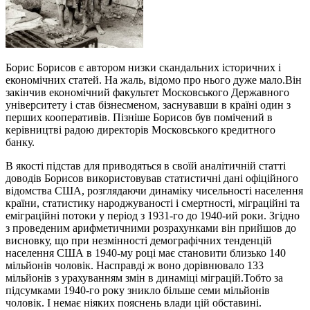
Борис Борисов є автором низки скандальних історичних і
економічних статей. На жаль, відомо про нього дуже мало.Він
закінчив економічний факультет Московського Державного
університету і став бізнесменом, заснувавши в країні один з
перших кооперативів. Пізніше Борисов був помічений в
керівництві радою директорів Московського кредитного
банку.
В якості підстав для приводяться в своїй аналітичній статті
доводів Борисов використовував статистичні дані офіційного
відомства США, розглядаючи динаміку чисельності населення
країни, статистику народжуваності і смертності, міграційні та
еміграційні потоки у період з 1931-го до 1940-ий роки. Згідно
з проведеним арифметичними розрахунками він прийшов до
висновку, що при незмінності демографічних тенденцій
населення США в 1940-му році має становити близько 140
мільйонів чоловік. Насправді ж воно дорівнювало 133
мільйонів з урахуванням змін в динаміці міграцій.Тобто за
підсумками 1940-го року зникло більше семи мільйонів
чоловік. І немає ніяких пояснень влади цій обставині.