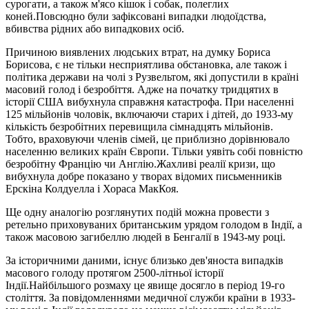
сурогати, а також м'ясо кішок і собак, полеглих
коней.Повсюдно були зафіксовані випадки людоїдства,
вбивства рідних або випадкових осіб.
Причиною виявлених людських втрат, на думку Бориса
Борисова, є не тільки несприятлива обстановка, але також і
політика держави на чолі з Рузвельтом, які допустили в країні
масовий голод і безробіття. Адже на початку тридцятих в
історії США вибухнула справжня катастрофа. При населенні
125 мільйонів чоловік, включаючи старих і дітей, до 1933-му
кількість безробітних перевищила сімнадцять мільйонів.
Тобто, враховуючи членів сімей, це приблизно дорівнювало
населенню великих країн Європи. Тільки уявіть собі повністю
безробітну Францію чи Англію.Жахливі реалії кризи, що
вибухнула добре показано у творах відомих письменників
Ерскіна Колдуелла і Хораса МакКоя.
Ще одну аналогію розглянутих подій можна провести з
ретельно приховуваних британським урядом голодом в Індії, а
також масовою загибеллю людей в Бенгалії в 1943-му році.
За історичними даними, існує близько дев'яноста випадків
масового голоду протягом 2500-літньої історії
Індії.Найбільшого розмаху це явище досягло в період 19-го
століття. За повідомленнями медичної служби країни в 1933-