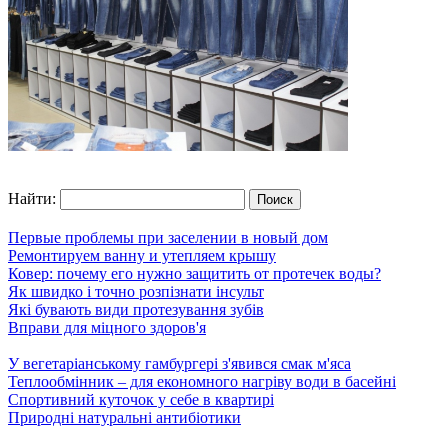
Найти:
Первые проблемы при заселении в новый дом
Ремонтируем ванну и утепляем крышу
Ковер: почему его нужно защитить от протечек воды?
Як швидко і точно розпізнати інсульт
Які бувають види протезування зубів
Вправи для міцного здоров'я
У вегетаріанському гамбургері з'явився смак м'яса
Теплообмінник – для економного нагріву води в басейні
Спортивний куточок у себе в квартирі
Природні натуральні антибіотики