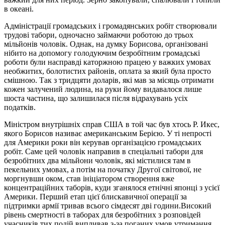
в океані.
Адміністрації громадських і громадянських робіт створювали
трудові табори, одночасно займаючи роботою до трьох
мільйонів чоловік. Однак, на думку Борисова, організовані
нібито на допомогу голодуючим безробітним громадські
роботи були насправді каторжною працею у важких умовах
необжитих, болотистих районів, оплата за який була просто
смішною. Так з тридцяти доларів, які мав за місяць отримати
кожен залучений людина, на руки йому видавалося лише
шоста частина, що залишилася після відрахувань усіх
податків.
Міністром внутрішніх справ США в той час був хтось Р. Икес,
якого Борисов називає американським Берією. У ті непрості
для Америки роки він керував організацією громадських
робіт. Саме цей чоловік направив в спеціальні табори для
безробітних два мільйони чоловік, які містилися там в
пекельних умовах, а потім на початку Другої світової, не
моргнувши оком, став ініціатором створення вже
концентраційних таборів, куди зганялося етнічні японці з усієї
Америки. Перший етап цієї блискавичної операції за
підтримки армії тривав всього сімдесят дві години.Високий
рівень смертності в таборах для безробітних з розповідей
учасників тих подій випливав з-за поганих умов утримання