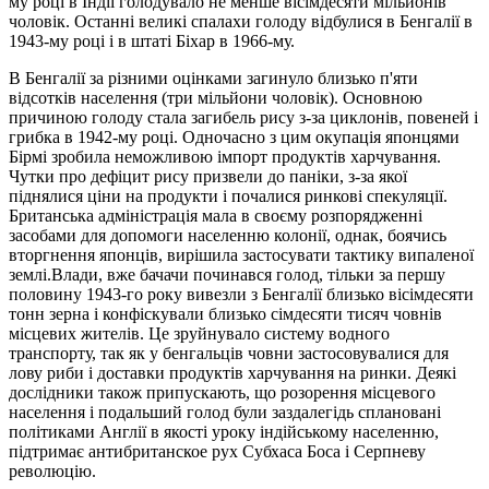
му році в Індії голодувало не менше вісімдесяти мільйонів
чоловік. Останні великі спалахи голоду відбулися в Бенгалії в
1943-му році і в штаті Біхар в 1966-му.
В Бенгалії за різними оцінками загинуло близько п'яти
відсотків населення (три мільйони чоловік). Основною
причиною голоду стала загибель рису з-за циклонів, повеней і
грибка в 1942-му році. Одночасно з цим окупація японцями
Бірмі зробила неможливою імпорт продуктів харчування.
Чутки про дефіцит рису призвели до паніки, з-за якої
піднялися ціни на продукти і почалися ринкові спекуляції.
Британська адміністрація мала в своєму розпорядженні
засобами для допомоги населенню колонії, однак, боячись
вторгнення японців, вирішила застосувати тактику випаленої
землі.Влади, вже бачачи починався голод, тільки за першу
половину 1943-го року вивезли з Бенгалії близько вісімдесяти
тонн зерна і конфіскували близько сімдесяти тисяч човнів
місцевих жителів. Це зруйнувало систему водного
транспорту, так як у бенгальців човни застосовувалися для
лову риби і доставки продуктів харчування на ринки. Деякі
дослідники також припускають, що розорення місцевого
населення і подальший голод були заздалегідь сплановані
політиками Англії в якості уроку індійському населенню,
підтримає антибританское рух Субхаса Боса і Серпневу
революцію.