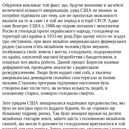
Обурення викликає той факт, що, будучи винними в загибелі
величезної кількості американців, уряд США не вважає за
потрібне піднімати цю тему, але не пропускає можливості
вказати на те ж саме і в той же період в історії СРСР. Адже
саме Конгрес США у 1988-му підняв питання і звинуватив
Росію в геноциді проти українського народу, голодомор на
території цієї країни в 1933-му році.При цьому ніхто не згадує
про обставини, при яких мільйон американських фермерських
родин (загалом п'ять мільйонів чоловік) були змушені,
позбувшись своїх земель і житла, голодувати, подорожуючи
по країні, охопленій масової безробіттям і бандитизмом, в
пошуках хоч якоїсь роботи. Даний процес Борисов називає
дефармингом, проводячи аналогію з радянським
розкуркуленням. Люди були надані самі собі, а хвалена
американська демократія спокійно спостерігала за їхніми
муками.Страхова програма підтримки населення була
створена вже після того, як велика кількість людей, в
основному старих, померло голодною смертю.
Зате урядом США знищувалися надлишки продовольства, які
було не вигідно просто віддати бідним, бо це сприяло ще
більшому підриву ринку. Так були знищені врожаї на десяти
мільйонах гектарів землі, забито шість з половиною мільйонів
свиней, які могли б допомогти голодуючим врятуватися в той
важкий для них період. Зерно закопували, спалювали і топили