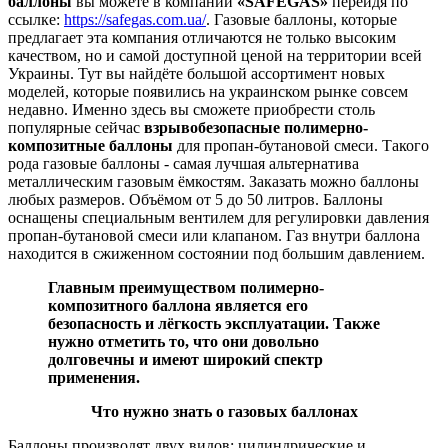
баллоны
вы можете в компании
«SAFEGAS»
перейдя по
ссылке:
https://safegas.com.ua/
. Газовые баллоны, которые
предлагает эта компания отличаются не только высоким
качеством, но и самой доступной ценой на территории всей
Украины. Тут вы найдёте большой ассортимент новых
моделей, которые появились на украинском рынке совсем
недавно. Именно здесь вы сможете приобрести столь
популярные сейчас
взрывобезопасные полимерно-
композитные баллоны
для пропан-бутановой смеси. Такого
рода газовые баллоны - самая лучшая альтернатива
металлическим газовым ёмкостям. Заказать можно баллоны
любых размеров. Объёмом от 5 до 50 литров. Баллоны
оснащены специальным вентилем для регулировки давления
пропан-бутановой смеси или клапаном. Газ внутри баллона
находится в сжиженном состоянии под большим давлением.
Главным преимуществом полимерно-
композитного баллона является его
безопасность и лёгкость эксплуатации. Также
нужно отметить то, что они довольно
долговечны и имеют широкий спектр
применения.
Что нужно знать о газовых баллонах
Баллоны производят двух видов: цилиндрические и