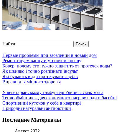
Найти:
Первые проблемы при заселении в новый дом
Ремонтируем ванну и утепляем крышу
Ковер: почему его нужно защитить от протечек воды?
Як швидко і точно розпізнати інсульт
Які бувають види протезування зубів
Вправи для міцного здоров'я
У вегетаріанському гамбургері з'явився смак м'яса
Теплообмінник – для економного нагріву води в басейні
Спортивний куточок у себе в квартирі
Природні натуральні антибіотики
Последние Материалы
Август 2022