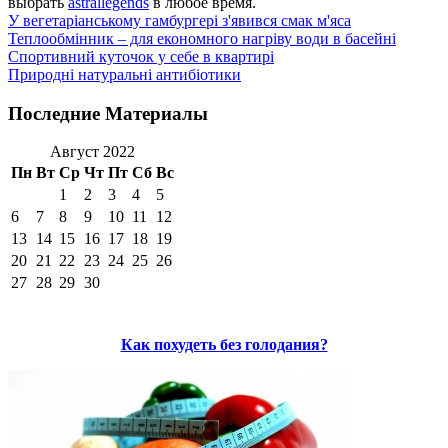
выбрать
astrallegends
в любое время.
У вегетаріанському гамбургері з'явився смак м'яса
Теплообмінник – для економного нагріву води в басейні
Спортивний куточок у себе в квартирі
Природні натуральні антибіотики
Последние Материалы
Август 2022
Пн
Вт
Ср
Чт
Пт
Сб
Вс
1
2
3
4
5
6
7
8
9
10
11
12
13
14
15
16
17
18
19
20
21
22
23
24
25
26
27
28
29
30
Как похудеть без голодания?