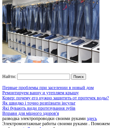
Найти:
Первые проблемы при заселении в новый дом
Ремонтируем ванну и утепляем крышу
Ковер: почему его нужно защитить от протечек воды?
Як швидко і точно розпізнати інсульт
Які бувають види протезування зубів
Вправи для міцного здоров'я
разводка электропроводки своими руками
здесь
Электромонтажные работы своими руками . Поможем