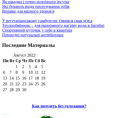
Як швидко і точно розпізнати інсульт
Які бувають види протезування зубів
Вправи для міцного здоров'я
У вегетаріанському гамбургері з'явився смак м'яса
Теплообмінник – для економного нагріву води в басейні
Спортивний куточок у себе в квартирі
Природні натуральні антибіотики
Последние Материалы
Август 2022
Пн
Вт
Ср
Чт
Пт
Сб
Вс
1
2
3
4
5
6
7
8
9
10
11
12
13
14
15
16
17
18
19
20
21
22
23
24
25
26
27
28
29
30
Как похудеть без голодания?