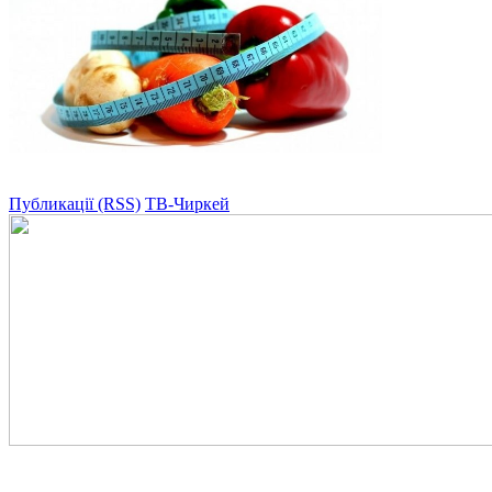
Публикації (RSS)
ТВ-Чиркей