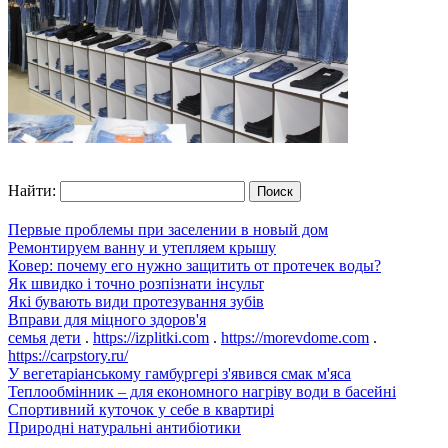
Найти:
Первые проблемы при заселении в новый дом
Ремонтируем ванну и утепляем крышу
Ковер: почему его нужно защитить от протечек воды?
Як швидко і точно розпізнати інсульт
Які бувають види протезування зубів
Вправи для міцного здоров'я
семья дети
.
https://izplitki.com
.
https://morevdome.com
.
https://carpstory.ru/
У вегетаріанському гамбургері з'явився смак м'яса
Теплообмінник – для економного нагріву води в басейні
Спортивний куточок у себе в квартирі
Природні натуральні антибіотики