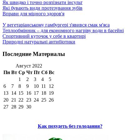
Як швидко і точно розпізнати інсульт
Які бувають види протезування зубів
Вправи для міцного здоров'я
У вегетаріанському гамбургері з'явився смак м'яса
Теплообмінник – для економного нагріву води в басейні
Спортивний куточок у себе в квартирі
Природні натуральні антибіотики
Последние Материалы
Август 2022
Пн
Вт
Ср
Чт
Пт
Сб
Вс
1
2
3
4
5
6
7
8
9
10
11
12
13
14
15
16
17
18
19
20
21
22
23
24
25
26
27
28
29
30
Как похудеть без голодания?