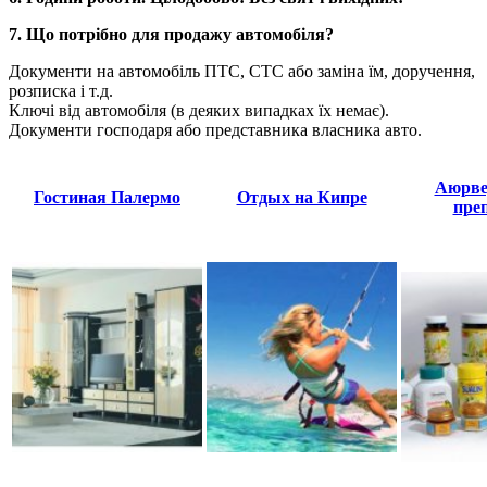
7. Що потрібно для продажу автомобіля?
Документи на автомобіль ПТС, СТС або заміна їм, доручення,
розписка і т.д.
Ключі від автомобіля (в деяких випадках їх немає).
Документи господаря або представника власника авто.
Аюрве
Гостиная Палермо
Отдых на Кипре
пре