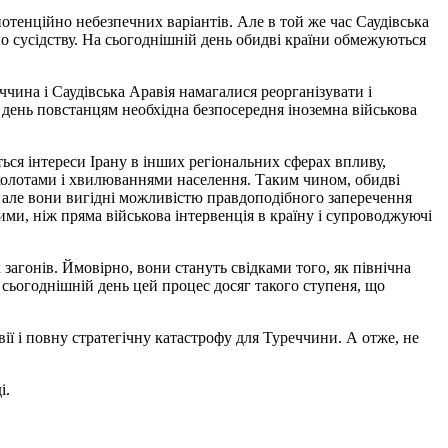
потенційно небезпечних варіантів. Але в той же час Саудівська
о сусідству. На сьогоднішній день обидві країни обмежуються
чина і Саудівська Аравія намагалися реорганізувати і
 день повстанцям необхідна безпосередня іноземна військова
ься інтереси Ірану в інших регіональних сферах впливу,
 заколотами і хвилюваннями населення. Таким чином, обидві
, але вони вигідні можливістю правдоподібного заперечення
ми, ніж пряма військова інтервенція в країну і супроводжуючі
агонів. Ймовірно, вони стануть свідками того, як північна
 сьогоднішній день цей процес досяг такого ступеня, що
вії і повну стратегічну катастрофу для Туреччини. А отже, не
і.