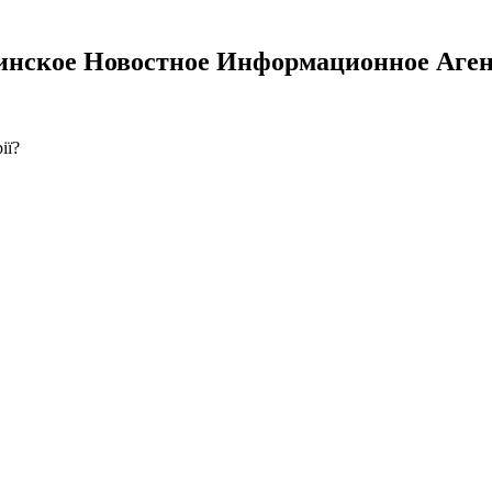
инское Новостное Информационное Аген
ії?