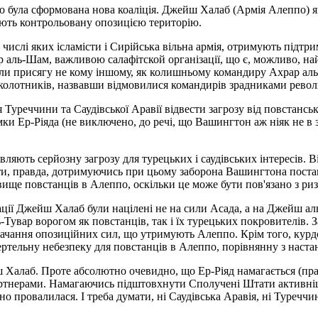
ула сформована нова коаліція. Джейш Халаб (Армія Алеппо) яв
ують контрольовану опозицією територію.
 числі яких ісламісти і Сирійська вільна армія, отримують підтр
ар аль-Шам, важливою салафітской організації, що є, можливо, 
несли присягу не кому іншому, як колишньому командиру Ахрар а
заколотників, назвавши відмовилися командирів зрадниками револ
Туреччини та Саудівської Аравії відвести загрозу від повстансь
и Ер-Ріяда (не виключено, до речі, що Вашингтон аж ніяк не в 
вляють серйозну загрозу для турецьких і саудівських інтересів. 
ати, правда, дотримуючись при цьому заборона Вашингтона поста
вище повстанців в Алеппо, оскільки це може бути пов'язано з риз
рації Джейш Халаб були націлені не на сили Асада, а на Джейш а
увар ворогом як повстанців, так і їх турецьких покровителів. З
стачання опозиційних сил, що утримують Алеппо. Крім того, курд
тельну небезпеку для повстанців в Алеппо, порівнянну з наста
 Халаб. Проте абсолютно очевидно, що Ер-Ріяд намагається (пра
артнерами. Намагаючись підштовхнути Сполучені Штати активніше
о провалилася. І треба думати, ні Саудівська Аравія, ні Туреччин