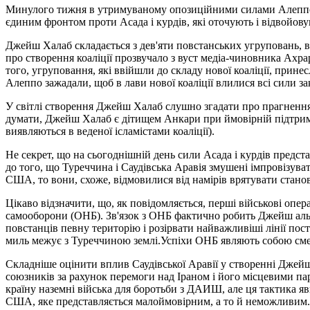
Минулого тижня в утримуваному опозиційними силами Алеппо б
єдиним фронтом проти Асада і курдів, які оточують і відвойов
Джейш Халаб складається з дев'яти повстанських угруповань, в
про створення коаліції прозвучало з вуст медіа-чиновника Ахр
того, угруповання, які ввійшли до складу нової коаліції, при
Алеппо зажадали, щоб в лави нової коаліції влилися всі сили 
У світлі створення Джейш Халаб слушно згадати про прагнення 
думати, Джейш Халаб є дітищем Анкари при ймовірній підтримк
виявляються в веденої ісламістами коаліції).
Не секрет, що на сьогоднішній день сили Асада і курдів предста
до того, що Туреччина і Саудівська Аравія змушені імпровізув
США, то вони, схоже, відмовилися від намірів врятувати стано
Цікаво відзначити, що, як повідомляється, перші військові опе
самооборони (ОНБ). Зв'язок з ОНБ фактично робить Джейш аль-Т
повстанців певну територію і розірвати найважливіші лінії по
миль межує з Туреччиною землі.Успіхи ОНБ являють собою смер
Складніше оцінити вплив Саудівської Аравії у створенні Джейш
союзників за рахунок перемоги над Іраном і його місцевими п
країну наземні війська для боротьби з ДАИШ, але ця тактика явн
США, яке представляється малоймовірним, а то й неможливим.