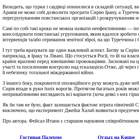
Виходить, що турки і саудівці опинилися в складній ситуації, 
Аравія не може собі дозволити програти Сирію Ірану, а Туречч
перегрупуванням повстанських організацій і розкручуванням но
Самі по собі такі кроки не можна назвати неефективними — повс
консолідувати повстанські угруповання, яким вдалося зробити 
інтервенція та/або отримання зенітної зброї, на що Туреччина і 
І тут треба врахувати ще один важливий аспект. Битву за Сирі
наприклад, в Іраку та Лівані. Що стосується Росії, то їй на в
країни вразливі перед зовнішніми провокаціями. Засновані на 
участі та посиленням контролю над ескалацією.Отже, дії через
її небезпеку тотальної міждержавної війни.
З іншого боку, покровителі опозиційного руху можуть дуже неб
Сирія впаде в руки їхніх ворогів. Протягом багатьох років мож
непривабливими виглядають всі варіанти (хоча деякі з них гірше
Як би там не було, факт залишається фактом: втрата північній С
виключено, що експеримент Джейш Халаб виявиться предтечею 
Про автора. Фейсал Итани є старшим науковим співробітником Б
Гостиная Палермо
Отдых на Кипре