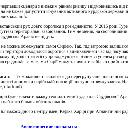
вичерпавши сценарії з низьким рівнем ризику і відмовившись від 
ина не бажає допустити існування активного курдської держави п
вих коаліцій.
танський рух довго боролося з роз'єднаністю. У 2015 році Туреч
суттєві територіальні завоювання. Тим не менш, на сьогоднішній
Саудівська Аравія не підуть.
ю не можна обмежувати самої Сирією. Так, під загрозою залишают
ласній території доводилося боротися з виникаючими час від часу
цьому підході стратегії супроводжуються різним ступенем ризику
 посередників за межами Сирії можуть виявитися більш прийнятни
агато — їх можливості зводяться до перегрупувань повстанських з
ливості допомоги сирійській опозиції поступово звужувалися. На
, ніж інші).
ирії буде означати важку геополітичний удар для Саудівської Ара
набагато більш амбітних планів.
лизькосхідного центру імені Рафіка Харірі при Атлантичній рад
Аюрведические препараты