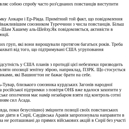
ляє собою спробу часто роз'єднаних повстанців виступити
имку Анкари і Ер-Ріяда. Примітний той факт, що повідомлення
найважливішим союзником Туреччини з числа повстанців. Більш
ль-Шам Хашему аль-Шейху.Як повідомляється, активісти в
юції.
ких груп, які вони вирощували протягом багатьох років. Треба
захваті від того, що підтримувані США угруповання
Відсутність у США планів з протидії цієї небезпеки призводить
вляти опозиції зенітну зброю, наприклад, ПЗРК. Що стосується
иками, які Вашингтон не бажає брати на себе.
ль-Тувар, близького союзника курдських Загонів народної
а російської підтримки з повітря ОНБ вже вдалося захопити у
ське ополчення має намір незабаром взяти під контроль сотні
нням сил Асада.
вда, поки безуспішно) зміцнити позиції своїх повстанських
 діяти в Сирії, Саудівська Аравія запропонувала направити в
а не розташовані до прямих військових акцій в Сирії без участі