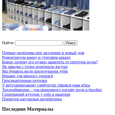
Найти:
Первые проблемы при заселении в новый дом
Ремонтируем ванну и утепляем крышу
Ковер: почему его нужно защитить от протечек воды?
Як швидко і точно розпізнати інсульт
Які бувають види протезування зубів
Вправи для міцного здоров'я
Гипсокартонные потолки
У вегетаріанському гамбургері з'явився смак м'яса
Теплообмінник – для економного нагріву води в басейні
Спортивний куточок у себе в квартирі
Природні натуральні антибіотики
Последние Материалы