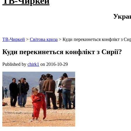
ТВ-Чиркей
Укра
ТВ-Чиркей
>
Світова криза
>
Куди перекинеться конфлікт з Сир
Куди перекинеться конфлікт з Сирії?
Published by
chirk1
on
2016-10-29