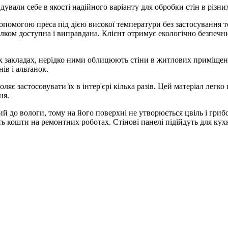
ендували себе в якості надійного варіанту для обробки стін в різ
допомогою преса під дією високої температури без застосування
цілком доступна і виправдана. Клієнт отримує екологічно безпеч
х закладах, нерідко ними облицюють стіни в житлових приміщення
в і альтанок.
ляє застосовувати їх в інтер'єрі кілька разів. Цей матеріал легк
ня.
й до вологи, тому на його поверхні не утворюється цвіль і гриб
ть кошти на ремонтних роботах. Стінові панелі підійдуть для кух