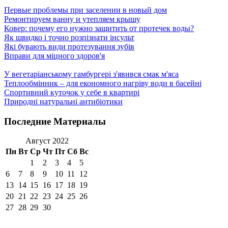
Первые проблемы при заселении в новый дом
Ремонтируем ванну и утепляем крышу
Ковер: почему его нужно защитить от протечек воды?
Як швидко і точно розпізнати інсульт
Які бувають види протезування зубів
Вправи для міцного здоров'я
У вегетаріанському гамбургері з'явився смак м'яса
Теплообмінник – для економного нагріву води в басейні
Спортивний куточок у себе в квартирі
Природні натуральні антибіотики
Последние Материалы
Август 2022
Пн
Вт
Ср
Чт
Пт
Сб
Вс
1
2
3
4
5
6
7
8
9
10
11
12
13
14
15
16
17
18
19
20
21
22
23
24
25
26
27
28
29
30