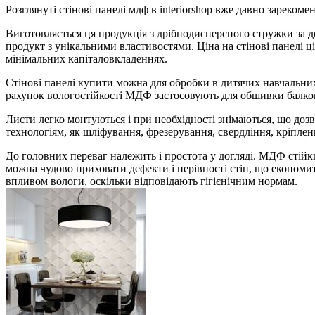
Розглянуті стінові панелі мдф в interiorshop вже давно зареком
Виготовляється ця продукція з дрібнодисперсного стружки за 
продукт з унікальними властивостями. Ціна на стінові панелі 
мінімальних капіталовкладеннях.
Стінові панелі купити можна для обробки в дитячих навчальни
рахунок вологостійкості МДФ застосовують для обшивки балконі
Листи легко монтуються і при необхідності знімаються, що дозво
технологіям, як шліфування, фрезерування, свердління, кріплен
До головних переваг належить і простота у догляді. МДФ стійки
можна чудово приховати дефекти і нерівності стін, що економи
впливом вологи, оскільки відповідають гігієнічним нормам.