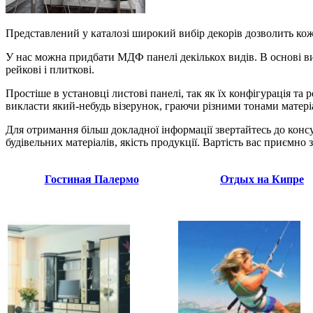
Представлений у каталозі широкий вибір декорів дозволить ко
У нас можна придбати МДФ панелі декількох видів. В основі виб
рейкові і плиткові.
Простіше в установці листові панелі, так як їх конфігурація та
викласти який-небудь візерунок, граючи різними тонами матері
Для отримання більш докладної інформації звертайтесь до консу
будівельних матеріалів, якість продукції. Вартість вас приємн
Гостиная Палермо
Отдых на Кипре