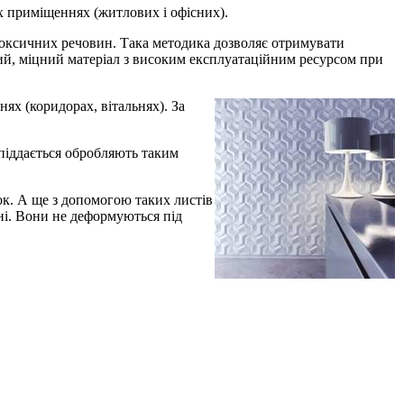
них приміщеннях (житлових і офісних).
 токсичних речовин. Така методика дозволяє отримувати
ний, міцний матеріал з високим експлуатаційним ресурсом при
х (коридорах, вітальнях). За
о піддається обробляють таким
ок. А ще з допомогою таких листів
ні. Вони не деформуються під