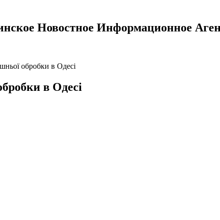
инское Новостное Информационное Аген
ішньої обробки в Одесі
обробки в Одесі