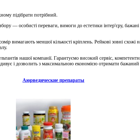
жному підібрати потрібний.
ору — особисті переваги, вимоги до естетики інтер'єру, бажані 
 розмір вимагають меншої кількості кріплень. Рейкові зовні схож
алу.
льтантів нашої компанії. Гарантуємо високий сервіс, компетентн
о здивує і дозволить з максимальною економією отримати бажаний 
Аюрведические препараты