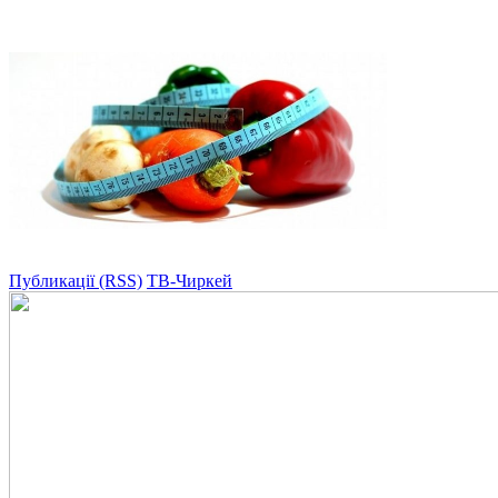
Публикації (RSS)
ТВ-Чиркей