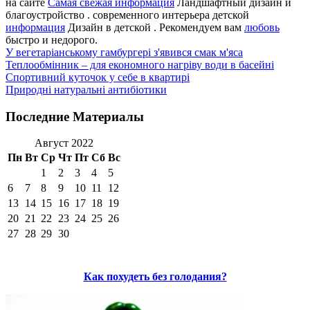
на сайте
Самая свежая информация
Ландшафтный дизайн и
благоустройство . современного интерьера детской
информация
Дизайн в детской . Рекомендуем вам
любовь
быстро и недорого.
У вегетаріанському гамбургері з'явився смак м'яса
Теплообмінник – для економного нагріву води в басейні
Спортивний куточок у себе в квартирі
Природні натуральні антибіотики
Последние Материалы
Август 2022
Пн
Вт
Ср
Чт
Пт
Сб
Вс
1
2
3
4
5
6
7
8
9
10
11
12
13
14
15
16
17
18
19
20
21
22
23
24
25
26
27
28
29
30
Как похудеть без голодания?