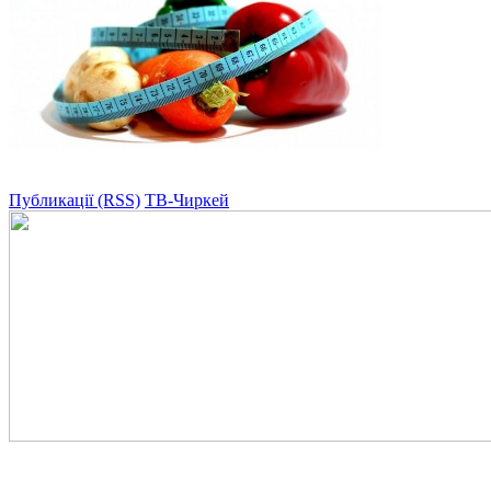
Публикації (RSS)
ТВ-Чиркей