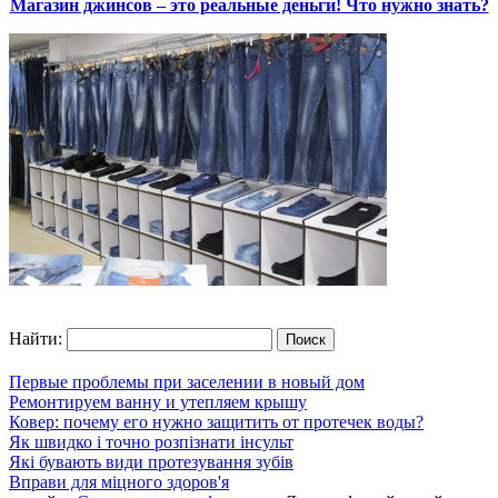
Магазин джинсов – это реальные деньги! Что нужно знать?
Найти:
Первые проблемы при заселении в новый дом
Ремонтируем ванну и утепляем крышу
Ковер: почему его нужно защитить от протечек воды?
Як швидко і точно розпізнати інсульт
Які бувають види протезування зубів
Вправи для міцного здоров'я