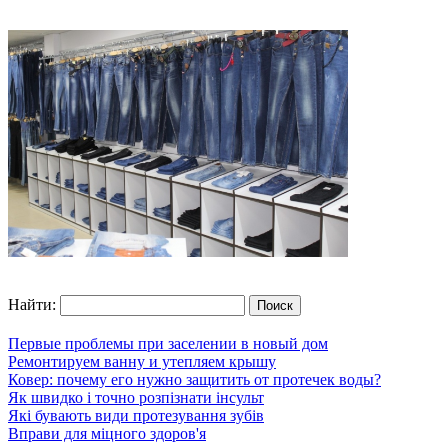
Найти:
Первые проблемы при заселении в новый дом
Ремонтируем ванну и утепляем крышу
Ковер: почему его нужно защитить от протечек воды?
Як швидко і точно розпізнати інсульт
Які бувають види протезування зубів
Вправи для міцного здоров'я