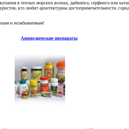
купания в теплых морских волнах, дайвинга, серфинга или катани
 туристов, кто любит архитектурны достопримечательности, го
очным и незабываемым!
Аюрведические препараты