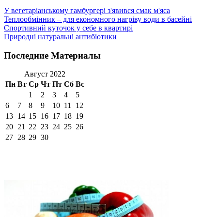
У вегетаріанському гамбургері з'явився смак м'яса
Теплообмінник – для економного нагріву води в басейні
Спортивний куточок у себе в квартирі
Природні натуральні антибіотики
Последние Материалы
Август 2022
Пн
Вт
Ср
Чт
Пт
Сб
Вс
1
2
3
4
5
6
7
8
9
10
11
12
13
14
15
16
17
18
19
20
21
22
23
24
25
26
27
28
29
30