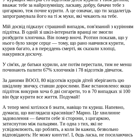
вважає тебе за найрозумнішу, ласкаву, добру, бачачи тебе з
цигаркою, теж почне курити. А це означає, що ти заздалегідь
запрограмувала його на ті ж муки, які чекають на тебе.
Мій досвід підказує страшний випадок, пов'язаний з курінням
підлітка. В одній зі шкіл-інтернатів вранці не змогли
розбудити хлопчика. Він помер вночі. Розтин показав, що у
нього було хворе серце — тому, що рано навчився курити,
курив багато, а в переддень смерті, як сказали хлопці,
накурився досхочу.
У сім'ях, де батьки курили, але потім перестали, тим не менш
починають палити 67% хлопчиків і 78 відсотків дівчаток.
За даними ВООЗ, 80 відсотків курців дітей зберігають цю
шкідливу звичку, ставши дорослими. Вже встановлено: якщо
підліток викурив хоча б дві сигарети, то в 70 випадках зі 100
він буде курити все життя. Подумай!
А тепер мені хотілося б знати, навіщо ти куриш. Напевно,
думаєш, що виглядаєш красивіше? Марно. Це хвилинне
задоволення — бачити себе зі сторони, з цигаркою,
затиснутою між пальцями. Ти одна з тих, які не
усвідомлюють, що роблять, а коли їм кажеш, безвольно
відповідають: Не можу кинути!. І, будь ласка, не посилаючись