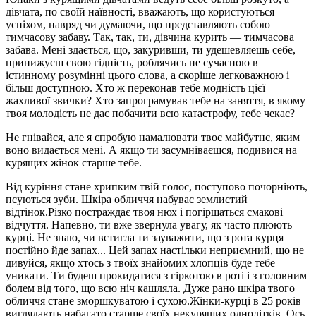
дівчата, по своїй наївності, вважають, що користуються
успіхом, навряд чи думаючи, що представляють собою
тимчасову забаву. Так, так, ти, дівчина курить — тимчасова
забава. Мені здається, що, закуривши, ти удешевляешь себе,
принижуєш свою гідність, роблячись не сучасною в
істинному розумінні цього слова, а скоріше легковажною і
більш доступною. Хто ж переконав тебе модність цієї
жахливої звички? Хто запрограмував тебе на заняття, в якому
твоя молодість не дає побачити всю катастрофу, тебе чекає?
Не гнівайся, але я спробую намалювати твоє майбутнє, яким
воно видається мені. А якщо ти засумніваєшся, подивися на
курящих жінок старше тебе.
Від куріння стане хрипким твій голос, поступово почорніють,
псуються зуби. Шкіра обличчя набуває землистий
відтінок.Різко постраждає твоя нюх і погіршаться смакові
відчуття. Напевно, ти вже звернула увагу, як часто плюють
курці. Не знаю, чи встигла ти зауважити, що з рота курця
постійно йде запах... Цей запах настільки неприємний, що не
дивуйся, якщо хтось з твоїх знайомих хлопців буде тебе
уникати. Ти будеш прокидатися з гіркотою в роті і з головним
болем від того, що всю ніч кашляла. Дуже рано шкіра твого
обличчя стане зморшкуватою і сухою.Жінки-курці в 25 років
виглядають набагато старше своїх некурящих однолітків. Ось