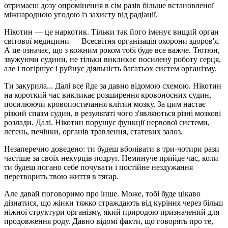
отримаєш дозу опромінення в сім разів більше встановленої
міжнародною угодою із захисту від радіації.
Нікотин — це наркотик. Тільки так його іменує вищий орган
світової медицини — Всесвітня організація охорони здоров'я.
А це означає, що з кожним роком тобі буде все важче. Тютюн,
звужуючи судини, не тільки викликає посилену роботу серця,
але і погіршує і руйнує діяльність багатьох систем організму.
Ти закурила... Далі все йде за давно відомою схемою. Нікотин
на короткий час викликає розширення кровоносних судин,
посилюючи кровопостачання клітин мозку. За цим настає
різкий спазм судин, в результаті чого з'являються різні мозкові
розлади. Далі. Нікотин порушує функції нервової системи,
легень, печінки, органів травлення, статевих залоз.
Незаперечно доведено: ти будеш вболівати в три-чотири рази
частіше за своїх некурців подруг. Неминуче прийде час, коли
ти будеш погано себе почувати і постійне нездужання
перетворить твою життя в тягар.
Але давай поговоримо про інше. Може, тобі буде цікаво
дізнатися, що жінки тяжко страждають від куріння через більш
ніжної структури організму, який природою призначений для
продовження роду. Давно відомі факти, що говорять про те,