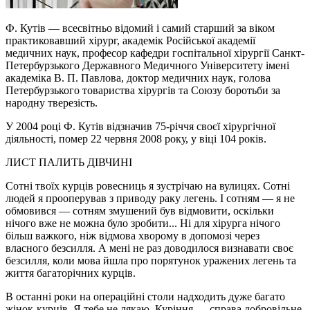
Ф. Кутів — всесвітньо відомий і самий старший за віком
практиковавший хірург, академік Російської академії
медичних наук, професор кафедри госпітальної хірургії Санкт-
Петербурзького Державного Медичного Університету імені
академіка В. П. Павлова, доктор медичних наук, голова
Петербурзького товариства хірургів та Союзу боротьби за
народну тверезість.
У 2004 році Ф. Кутів відзначив 75-річчя своєї хірургічної
діяльності, помер 22 червня 2008 року, у віці 104 років.
ЛИСТ ПАЛИТЬ ДІВЧИНІ
Сотні твоїх курців ровесниць я зустрічаю на вулицях. Сотні
людей я прооперував з приводу раку легень. І сотням — я не
обмовився — сотням змушений був відмовити, оскільки
нічого вже не можна було зробити... Ні для хірурга нічого
більш важкого, ніж відмова хворому в допомозі через
власного безсилля. А мені не раз доводилося визнавати своє
безсилля, коли мова йшла про порятунок уражених легень та
життя багаторічних курців.
В останні роки на операційні столи надходить дуже багато
жінок-курців. Я тебе не лякаю. Куріння — справа добровільне.