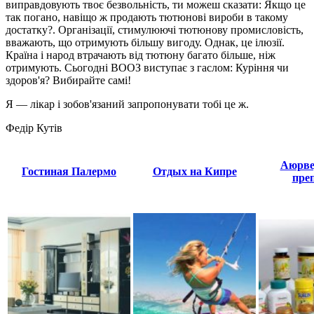
виправдовують твоє безвольність, ти можеш сказати: Якщо це
так погано, навіщо ж продають тютюнові вироби в такому
достатку?. Організації, стимулюючі тютюнову промисловість,
вважають, що отримують більшу вигоду. Однак, це ілюзії.
Країна і народ втрачають від тютюну багато більше, ніж
отримують. Сьогодні ВООЗ виступає з гаслом: Куріння чи
здоров'я? Вибирайте самі!
Я — лікар і зобов'язаний запропонувати тобі це ж.
Федір Кутів
Аюрве
Гостиная Палермо
Отдых на Кипре
пре