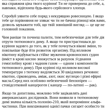
яка справжня ціна твого куріння! Ти не привернеш до себе, а,
навпаки, відіпхнеш будь-якого серйозного хлопця.
Спробуй уявити себе поряд з некурящою ровесницею. І якщо
тебе це порівняння не злякає чи ти не бачиш різниці між вами,
дозволь зауважити тобі, що твій зовнішній вигляд — це ще не
головний показник.
Чим раніше ти почнеш палити, тим небезпечніше для тебе дія
отрути тютюнового диму. А якщо ти пристрастишься до
куріння задовго до того, як у тебе почнуться вікові зміни, то
повільніше буде йти розвиток організму. Під впливом
нікотину відбувається стійке звуження кровоносних судин
(вміст в крові кисню знижується за рахунок з'єднання
гемоглобіну крові з чадним газом — одним з компонентів
тютюнового диму). При курінні під впливом високої
температури з тютюну виділяється 30 шкідливих речовин:
нікотин, сірководень, аміак, азот, окис вуглецю і різні ефірні
масла.Серед них особливо небезпечний бензопірен —
стовідсотковий канцероген ( канцер — по-латині — рак).
Якщо ти допитлива, можливо тебе зацікавлять дані
американських дослідників. Вони виявили в тютюновому
димі значна кількість полонію-210, який випромінює альфа-
частинки. При викурюванні однієї пачки сигарет особисто ти