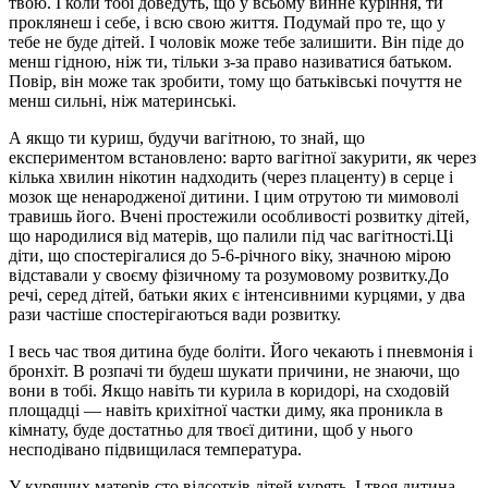
твою. І коли тобі доведуть, що у всьому винне куріння, ти
проклянеш і себе, і всю свою життя. Подумай про те, що у
тебе не буде дітей. І чоловік може тебе залишити. Він піде до
менш гідною, ніж ти, тільки з-за право називатися батьком.
Повір, він може так зробити, тому що батьківські почуття не
менш сильні, ніж материнські.
А якщо ти куриш, будучи вагітною, то знай, що
експериментом встановлено: варто вагітної закурити, як через
кілька хвилин нікотин надходить (через плаценту) в серце і
мозок ще ненародженої дитини. І цим отрутою ти мимоволі
травишь його. Вчені простежили особливості розвитку дітей,
що народилися від матерів, що палили під час вагітності.Ці
діти, що спостерігалися до 5-6-річного віку, значною мірою
відставали у своєму фізичному та розумовому розвитку.До
речі, серед дітей, батьки яких є інтенсивними курцями, у два
рази частіше спостерігаються вади розвитку.
І весь час твоя дитина буде боліти. Його чекають і пневмонія і
бронхіт. В розпачі ти будеш шукати причини, не знаючи, що
вони в тобі. Якщо навіть ти курила в коридорі, на сходовій
площадці — навіть крихітної частки диму, яка проникла в
кімнату, буде достатньо для твоєї дитини, щоб у нього
несподівано підвищилася температура.
У курящих матерів сто відсотків дітей курять. І твоя дитина,