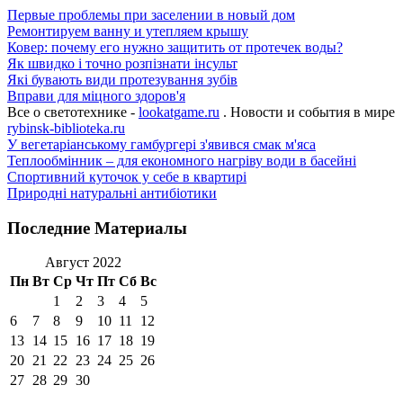
Первые проблемы при заселении в новый дом
Ремонтируем ванну и утепляем крышу
Ковер: почему его нужно защитить от протечек воды?
Як швидко і точно розпізнати інсульт
Які бувають види протезування зубів
Вправи для міцного здоров'я
Все о светотехнике -
lookatgame.ru
. Новости и события в мире
rybinsk-biblioteka.ru
У вегетаріанському гамбургері з'явився смак м'яса
Теплообмінник – для економного нагріву води в басейні
Спортивний куточок у себе в квартирі
Природні натуральні антибіотики
Последние Материалы
Август 2022
Пн
Вт
Ср
Чт
Пт
Сб
Вс
1
2
3
4
5
6
7
8
9
10
11
12
13
14
15
16
17
18
19
20
21
22
23
24
25
26
27
28
29
30