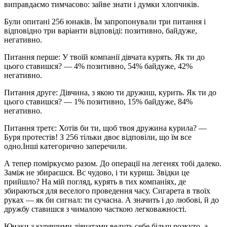
виправдаємо тимчасово: зайве знати і думки хлопчиків.
Були опитані 256 юнаків. Їм запропонували три питання і
відповідно три варіанти відповіді: позитивно, байдуже,
негативно.
Питання перше: У твоїй компанії дівчата курять. Як ти до
цього ставишся? — 4% позитивно, 54% байдуже, 42%
негативно.
Питання друге: Дівчина, з якою ти дружиш, курить. Як ти до
цього ставишся? — 1% позитивно, 15% байдуже, 84%
негативно.
Питання третє: Хотів би ти, щоб твоя дружина курила? —
Буря протестів! З 256 тільки двоє відповіли, що їм все
одно.Інші категорично заперечили.
А тепер поміркуємо разом. До операції на легенях тобі далеко.
Заміж не збираєшся. Вс чудово, і ти куриш. Звідки це
прийшло? На мій погляд, курять в тих компаніях, де
збираються для веселого проведення часу. Сигарета в твоїх
руках — як би сигнал: ти сучасна. А значить і до любові, й до
дружбу ставишся з чималою часткою легковажності.
Юнаки з курящими дівчатами ведуть себе більш розкуто, а