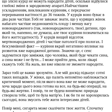
що злісні курці не можуть народити дітей, оскільки відбулися
глибокі зміни в зародковому апараті.Найчастішим
ускладненням, викликаним курінням, є передчасне
переривання вагітності до 36 тижнів. У курців воно буває в
два рази частіше.Тобі не заважає знати, що у курящих жінок
набагато частіше недоношеність плоду і меншу вагу
новонародженого (так, новонародженого, твоєї дитини, про
який ти, напевно, не думаєш, але твоє куріння позначиться на
його життєздатності). У курців вищий відсоток
мертвонароджених дітей і частіше патології при пологах. І
безсумнівний факт — куріння вкрай негативно впливає на
розвиток вже народженої дитини. Знаючи це, є сенс
задуматися про заміжжя, про чоловіка, який буде чекати сина,
а сина може і не бути... І може прийти день, коли лікарі
скажуть тобі: На жаль, ви вже ніколи не зможете народити.
Зараз тобі це важко зрозуміти. Але мій досвід підказує сотні
таких випадків. У жінки, що палить непомітно наближається
критичний момент, після якого вона вже не може народити,
хоча заради цього вона готова на все, на будь-які операції, на
будь-які жертви. І повір, ти не будеш винятком: природа
створила тебе, щоб ти була матір'ю. І як би ти не хорохорилась
сьогодні, вона змусить тебе жити інтересами дітей.
Повір мені, сигарета може скалічити твоє життя. Спочатку