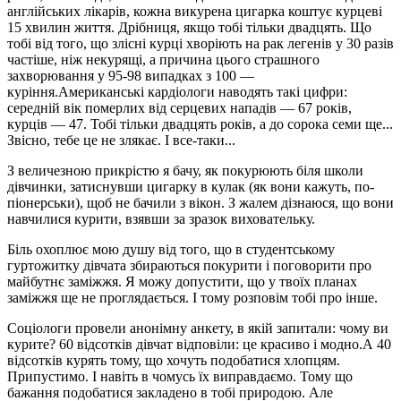
англійських лікарів, кожна викурена цигарка коштує курцеві
15 хвилин життя. Дрібниця, якщо тобі тільки двадцять. Що
тобі від того, що злісні курці хворіють на рак легенів у 30 разів
частіше, ніж некурящі, а причина цього страшного
захворювання у 95-98 випадках з 100 —
куріння.Американські кардіологи наводять такі цифри:
середній вік померлих від серцевих нападів — 67 років,
курців — 47. Тобі тільки двадцять років, а до сорока семи ще...
Звісно, тебе це не злякає. І все-таки...
З величезною прикрістю я бачу, як покурюють біля школи
дівчинки, затиснувши цигарку в кулак (як вони кажуть, по-
піонерськи), щоб не бачили з вікон. З жалем дізнаюся, що вони
навчилися курити, взявши за зразок виховательку.
Біль охоплює мою душу від того, що в студентському
гуртожитку дівчата збираються покурити і поговорити про
майбутнє заміжжя. Я можу допустити, що у твоїх планах
заміжжя ще не проглядається. І тому розповім тобі про інше.
Соціологи провели анонімну анкету, в якій запитали: чому ви
курите? 60 відсотків дівчат відповіли: це красиво і модно.А 40
відсотків курять тому, що хочуть подобатися хлопцям.
Припустимо. І навіть в чомусь їх виправдаємо. Тому що
бажання подобатися закладено в тобі природою. Але