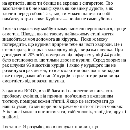
на артистів, яких ти бачиш на екранах з сигаретою. Тво
захоплення я б не кваліфікував як юнацьку дурість, а як
злочин перед собою.Так, так, ти можеш написати собі
пам'ятку в три слова: Куріння — повільне самогубство.
І вже в недалекому майбутньому зможеш переконатися, що це
саме так. Шкода, що на твоєму найважчому етапі життя
знадобиться моя допомога як хірурга... Поки ж можу
попередити, що куріння прирече тебе на часті хвороби. Це і
стенокардія, інфаркт в молодому віці, і виразка шлунка. При
дослідженні 205 осіб, померлих від інфаркту у віці 44 років,
було встановлено, що тільки двоє не курили. Серед хворих на
рак шлунка 95 відсотків курців. І якщо у курящого ще не
розвинувся рак легені, то в абсолютній більшості випадків
вже є передраковий стан.У курців в три-чотири рази вища
смертність від виразки шлунка.
За даними ВООЗ, в якій багато і наполегливо вивчають
проблему куріння, від причин, пов'язаних з вживанням
тютюну, помирає кожен п'ятий. Якщо це застосувати до
наших умов, то ми щорічно втрачаємо п'ятсот тисяч чоловік!
У їх числі можеш опинитися ти, твій чоловік, твої діти, друзі і
знайомі.
І останнє. Я розумію, що в пошуках причин, що