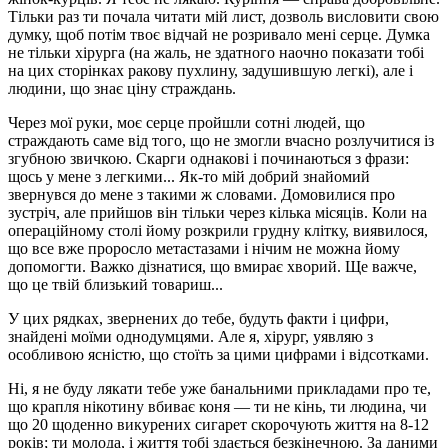
Тільки раз ти почала читати мій лист, дозволь висловити свою
думку, щоб потім твоє відчай не розривало мені серце. Думка
не тільки хірурга (на жаль, не здатного наочно показати тобі
на цих сторінках ракову пухлину, задушившую легкі), але і
людини, що знає ціну страждань.
Через мої руки, моє серце пройшли сотні людей, що
страждають саме від того, що не змогли вчасно розлучитися із
згубною звичкою. Скарги однакові і починаються з фрази:
щось у мене з легкими... Як-то мій добрий знайомий
звернувся до мене з такими ж словами. Домовилися про
зустріч, але прийшов він тільки через кілька місяців. Коли на
операційному столі йому розкрили грудну клітку, виявилося,
що все вже проросло метастазами і нічим не можна йому
допомогти. Важко дізнатися, що вмирає хворий. Ще важче,
що це твій близький товариш...
У цих рядках, звернених до тебе, будуть факти і цифри,
знайдені моїми однодумцями. Але я, хірург, уявляю з
особливою ясністю, що стоїть за цими цифрами і відсотками.
Ні, я не буду лякати тебе уже банальними прикладами про те,
що крапля нікотину вбиває коня — ти не кінь, ти людина, чи
що 20 щоденно викурених сигарет скорочують життя на 8-12
років; ти молода, і життя тобі здається безкінечною. За даними