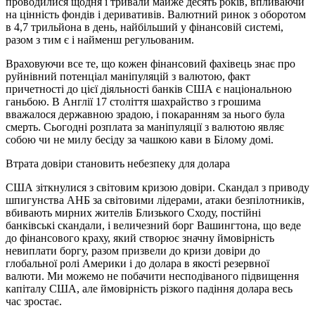
проводилися щодня і тривали майже десять років, впливаючи
на цінність фондів і деривативів. Валютний ринок з оборотом
в 4,7 трильйона в день, найбільший у фінансовій системі,
разом з тим є і найменш регульованим.
Враховуючи все те, що кожен фінансовий фахівець знає про
руйнівний потенціал маніпуляцій з валютою, факт
причетності до цієї діяльності банків США є національною
ганьбою. В Англії 17 століття шахрайство з грошима
вважалося державною зрадою, і покаранням за нього була
смерть. Сьогодні розплата за маніпуляції з валютою являє
собою чи не милу бесіду за чашкою кави в Білому домі.
Втрата довіри становить небезпеку для долара
США зіткнулися з світовим кризою довіри. Скандал з приводу
шпигунства АНБ за світовими лідерами, атаки безпілотників,
вбивають мирних жителів Близького Сходу, постійні
банківські скандали, і величезний борг Вашингтона, що веде
до фінансового краху, який створює значну ймовірність
невиплати боргу, разом призвели до кризи довіри до
глобальної ролі Америки і до долара в якості резервної
валюти. Ми можемо не побачити несподіваного підвищення
капіталу США, але ймовірність різкого падіння долара весь
час зростає.