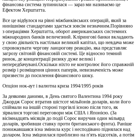
фінансова система зупинилася — зараз ми називаємо це
Ефектом Херштатта.
Все це відбулося на рівні міжбанківських операцій, який за
нинішніми стандартами здається зовсім незначним.Порівняно
з операціями Херштатта, оборот американських системних
міжнародних банків величезний. Клірингові банки вкладають
у свою діяльність настільки великий капітал, що невдача може
спровокувати чергову ланцюгову реакцію, яка представляє
загрозу світовій фінансовій системі. Це відносно темний
ринок, де концентрації ризику дуже великі і
непередбачувані.Оскільки ніхто не контролює його справжній
розмір і розміщення цінних паперів, невизначеність може
призвести до посилення фінансового шоку.
Опціон нок-аут і валютна криза 1994/1995 років
За деякими даними, в День святого Валентина 1994 року
Джордж Сорос втратив шістсот мільйонів доларів, коли його
спіймали на іншій стороні торгівлі ієною після того, як
зірвалися торгові переговори між США і Японією. (За
вісімнадцять місяців до події Сорос виручив один мільярд
доларів, зробивши ставку проти британського фунта). Раніше
понижавшаяся ієна змінила курс і несподівано піднялася над
доларом. Ієна зміцнилася приблизно на п'ять відсотків, а потім