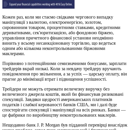
Кожен раз, коли ми стаємо свідками чергового випадку
маніпуляції з валютою, електроенергією, золотом,
сировинним товаром, процентними ставками, кредитними
деривативами, сек'юритизацією, або фондовою біржею,
управління причетного фінансової установи неодмінно
винить у всьому несанкціоновану торгівлю, що ведеться
одним або кількома неконтрольованими біржовими
маклерами.
Порівняно з потенційними семизначними бонусами, зарплати
трейдерів вкрай низькі. Коли за невдачу трейдеру вручають
повідомлення про звільнення, а за успіх — царську оплату, він
прагне до мінімізації втрат і підвищення успішності.
Трейдери не можуть отримати величезну виручку без
величезного джерела коштів, який би фінансував ризиковані
спекуляції. Завдяки щедрості американських платників
податків і слабкої керованості банків США, ми і далі буде
спостерігати спекуляції і маніпуляції на всіх ринках. Банки —
це фабрики по виробництву неконтрольованих маклерів.
Нещодавно банк J. P. Morgan був підданий перевірці внаслідок