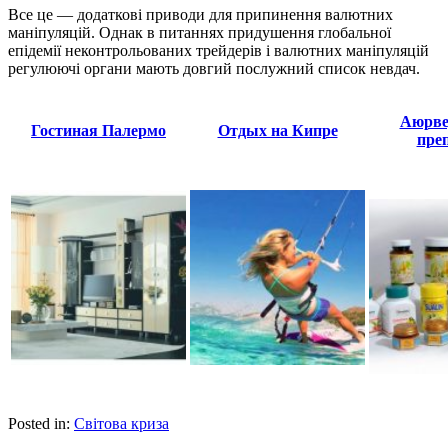
Все це — додаткові приводи для припинення валютних
маніпуляцій. Однак в питаннях придушення глобальної
епідемії неконтрольованих трейдерів і валютних маніпуляцій
регулюючі органи мають довгий послужний список невдач.
Аюрве
Гостиная Палермо
Отдых на Кипре
пре
Posted in:
Світова криза