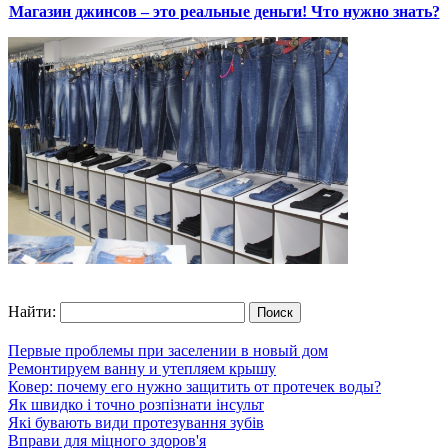
Магазин джинсов – это реальные деньги! Что нужно знать?
Найти:
Первые проблемы при заселении в новый дом
Ремонтируем ванну и утепляем крышу
Ковер: почему его нужно защитить от протечек воды?
Як швидко і точно розпізнати інсульт
Які бувають види протезування зубів
Вправи для міцного здоров'я