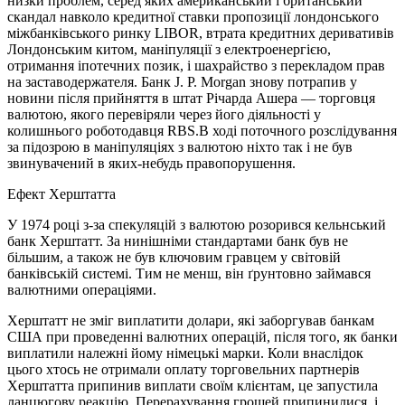
низки проблем, серед яких американський і британський
скандал навколо кредитної ставки пропозиції лондонського
міжбанківського ринку LIBOR, втрата кредитних деривативів
Лондонським китом, маніпуляції з електроенергією,
отримання іпотечних позик, і шахрайство з перекладом прав
на заставодержателя. Банк J. P. Morgan знову потрапив у
новини після прийняття в штат Річарда Ашера — торговця
валютою, якого перевіряли через його діяльності у
колишнього роботодавця RBS.В ході поточного розслідування
за підозрою в маніпуляціях з валютою ніхто так і не був
звинувачений в яких-небудь правопорушення.
Ефект Херштатта
У 1974 році з-за спекуляцій з валютою розорився кельнський
банк Херштатт. За нинішніми стандартами банк був не
більшим, а також не був ключовим гравцем у світовій
банківській системі. Тим не менш, він ґрунтовно займався
валютними операціями.
Херштатт не зміг виплатити долари, які заборгував банкам
США при проведенні валютних операцій, після того, як банки
виплатили належні йому німецькі марки. Коли внаслідок
цього хтось не отримали оплату торговельних партнерів
Херштатта припинив виплати своїм клієнтам, це запустила
ланцюгову реакцію. Перерахування грошей припинилися, і