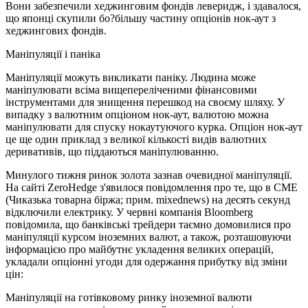
Вони забезпечили хеджинговим фондів леверидж, і здавалося,
що японці скупили бо?більшу частину опціонів нок-аут з
хеджингових фондів.
Маніпуляції і паніка
Маніпуляції можуть викликати паніку. Людина може
маніпулювати всіма вищепереліченими фінансовими
інструментами для знищення перешкод на своєму шляху. У
випадку з валютним опціоном нок-аут, валютою можна
маніпулювати для спуску нокаутуючого курка. Опціон нок-аут
це ще один приклад з великої кількості видів валютних
деривативів, що піддаються маніпулюванню.
Минулого тижня ринок золота зазнав очевидної маніпуляції.
На сайті ZeroHedge з'явилося повідомлення про те, що в CME
(Чиказька товарна біржа; прим. mixednews) на десять секунд
відключили електрику. У червні компанія Bloomberg
повідомила, що банківські трейдери таємно домовилися про
маніпуляції курсом іноземних валют, а також, розташовуючи
інформацією про майбутнє укладення великих операцій,
укладали опціонні угоди для одержання прибутку від зміни
цін:
Маніпуляції на готівковому ринку іноземної валюти