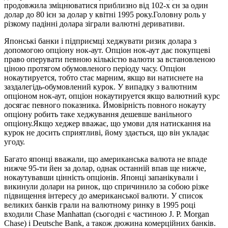
продовжила зміцнюватися приблизно від 102-х єн за один
долар до 80 ієн за долар у квітні 1995 року.Головну роль у
різкому падінні долара зіграли валютні деривативи.
Японські банки і підприємці хеджувати ризик долара з
допомогою опціону нок-аут. Опціон нок-аут дає покупцеві
право оперувати певною кількістю валюти за встановленою
ціною протягом обумовленого періоду часу. Опціон
нокаутируется, тобто стає марним, якщо ви натиснете на
заздалегідь-обумовлений курок. У випадку з валютним
опціоном нок-аут, опціон нокаутируется якщо валютний курс
досягає певного показника. Ймовірність повного нокауту
опціону робить таке хеджування дешевше ванільного
опціону.Якщо хеджер вважає, що умови для натискання на
курок не досить сприятливі, йому здається, що він укладає
угоду.
Багато японці вважали, що американська валюта не впаде
нижче 95-ти йен за долар, однак останній впав ще нижче,
нокаутувавши цінність опціонів. Японці запанікували і
викинули долари на ринок, що спричинило за собою різке
підвищення інтересу до американської валюти. У список
великих банків грали на валютному ринку в 1995 році
входили Chase Manhattan (сьогодні є частиною J. P. Morgan
Chase) і Deutsche Bank, а також дюжина комерційних банків.