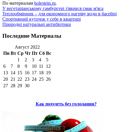
По материалам
holestein.ru
.
У вегетаріанському гамбургері з'явився смак м'яса
Теплообмінник – для економного нагріву води в басейні
Спортивний куточок у себе в квартирі
Природні натуральні антибіотики
Последние Материалы
Август 2022
Пн
Вт
Ср
Чт
Пт
Сб
Вс
1
2
3
4
5
6
7
8
9
10
11
12
13
14
15
16
17
18
19
20
21
22
23
24
25
26
27
28
29
30
Как похудеть без голодания?