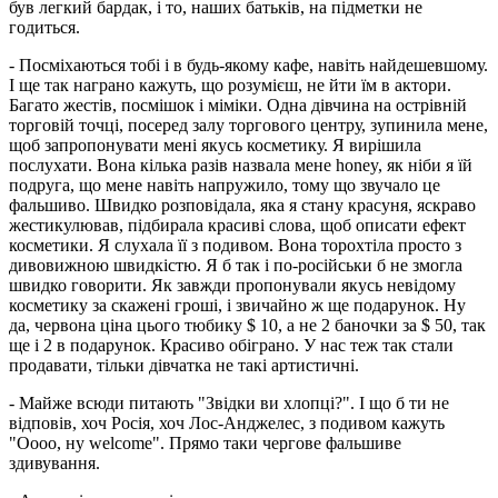
був легкий бардак, і то, наших батьків, на підметки не
годиться.
- Посміхаються тобі і в будь-якому кафе, навіть найдешевшому.
І ще так награно кажуть, що розумієш, не йти їм в актори.
Багато жестів, посмішок і міміки. Одна дівчина на острівній
торговій точці, посеред залу торгового центру, зупинила мене,
щоб запропонувати мені якусь косметику. Я вирішила
послухати. Вона кілька разів назвала мене honey, як ніби я їй
подруга, що мене навіть напружило, тому що звучало це
фальшиво. Швидко розповідала, яка я стану красуня, яскраво
жестикулював, підбирала красиві слова, щоб описати ефект
косметики. Я слухала її з подивом. Вона торохтіла просто з
дивовижною швидкістю. Я б так і по-російськи б не змогла
швидко говорити. Як завжди пропонували якусь невідому
косметику за скажені гроші, і звичайно ж ще подарунок. Ну
да, червона ціна цього тюбику $ 10, а не 2 баночки за $ 50, так
ще і 2 в подарунок. Красиво обіграно. У нас теж так стали
продавати, тільки дівчатка не такі артистичні.
- Майже всюди питають "Звідки ви хлопці?". І що б ти не
відповів, хоч Росія, хоч Лос-Анджелес, з подивом кажуть
"Оооо, ну welcome". Прямо таки чергове фальшиве
здивування.