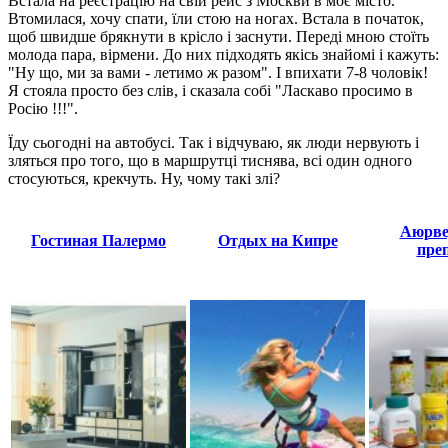
Встала на реєстрацію на свій рейс з Москви в моє місто.
Втомилася, хочу спати, їли стою на ногах. Встала в початок,
щоб швидше брякнути в крісло і заснути. Переді мною стоїть
молода пара, вірмени. До них підходять якісь знайомі і кажуть:
"Ну що, ми за вами - летимо ж разом". І впихати 7-8 чоловік!
Я стояла просто без слів, і сказала собі "Ласкаво просимо в
Росію !!!".
Їду сьогодні на автобусі. Так і відчуваю, як люди нервують і
зляться про того, що в маршрутці тиснява, всі один одного
стосуються, крекчуть. Ну, чому такі злі?
Аюрве
Гостиная Палермо
Отдых на Кипре
пре