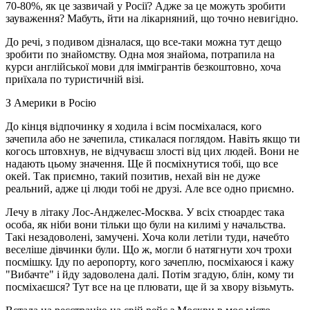
70-80%, як це зазвичай у Росії? Адже за це можуть зробити
зауваження? Мабуть, йти на лікарняний, що точно невигідно.
До речі, з подивом дізналася, що все-таки можна тут дещо
зробити по знайомству. Одна моя знайома, потрапила на
курси англійської мови для іммігрантів безкоштовно, хоча
приїхала по туристичній візі.
З Америки в Росію
До кінця відпочинку я ходила і всім посміхалася, кого
зачепила або не зачепила, стикалася поглядом. Навіть якщо ти
когось штовхнув, не відчуваєш злості від цих людей. Вони не
надають цьому значення. Ще й посміхнутися тобі, що все
окей. Так приємно, такий позитив, нехай він не дуже
реальний, адже ці люди тобі не друзі. Але все одно приємно.
Лечу в літаку Лос-Анджелес-Москва. У всіх стюардес така
особа, як ніби вони тільки що були на килимі у начальства.
Такі незадоволені, замучені. Хоча коли летіли туди, начебто
веселіше дівчинки були. Що ж, могли б натягнути хоч трохи
посмішку. Іду по аеропорту, кого зачеплю, посміхаюся і кажу
"Вибачте" і йду задоволена далі. Потім згадую, блін, кому ти
посміхаєшся? Тут все на це плювати, ще й за хвору візьмуть.