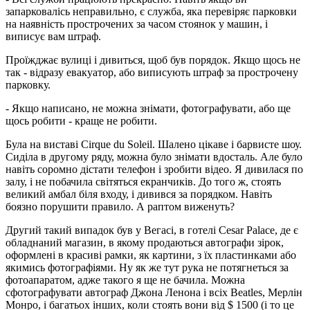
запарковалісь неправильно, є служба, яка перевіряє парковки
на наявність прострочених за часом стоянок у машин, і
виписує вам штраф.
Проїжджає вулиці і дивиться, щоб був порядок. Якщо щось не
так - відразу евакуатор, або виписують штраф за прострочену
парковку.
- Якщо написано, не можна знімати, фотографувати, або ще
щось робити - краще не робити.
Була на виставі Cirque du Soleil. Шалено цікаве і барвисте шоу.
Сиділа в другому ряду, можна було знімати вдосталь. Але було
навіть соромно дістати телефон і зробити відео. Я дивилася по
залу, і не побачила світяться екранчиків. До того ж, стоять
великий амбал біля входу, і дивився за порядком. Навіть
боязно порушити правило. А раптом виженуть?
Другий такий випадок був у Вегасі, в готелі Cesar Palacе, де є
обладнаний магазин, в якому продаються автографи зірок,
оформлені в красиві рамки, як картини, з їх пластинками або
якимись фотографіями. Ну як же тут рука не потягнеться за
фотоапаратом, адже такого я ще не бачила. Можна
сфотографувати автограф Джона Ленона і всіх Beatles, Мерлін
Монро, і багатьох інших, коли стоять вони від $ 1500 (і то це