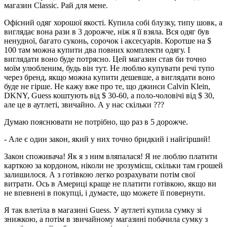
магазин Classic. Рай для мене.
Офісний одяг хорошої якості. Купила собі блузку, типу шовк, а
виглядає вона рази в 3 дорожче, ніж я її взяла. Вся одяг був
ненудної, багато суконь, сорочок і аксесуарів. Коротше на $
100 там можна купити два повних комплекти одягу. І
виглядати воно буде потрясно. Цей магазин став би точно
моїм улюбленим, будь він тут. Не люблю купувати речі тупо
через бренд, якщо можна купити дешевше, а виглядати воно
буде не гірше. Не кажу вже про те, що джинси Calvin Klein,
DKNY, Guess коштують від $ 30-60, а поло-чоловічі від $ 30,
але це в аутлеті, звичайно. А у нас скільки ???
Думаю пояснювати не потрібно, що раз в 5 дорожче.
- Але є один закон, який у них точно бридкий і найгірший!
Закон споживача! Як я з ним вляпалася! Я не люблю платити
карткою за кордоном, ніколи не зрозумієш, скільки там грошей
залишилося. А з готівкою легко розрахувати потім свої
витрати. Ось в Америці краще не платити готівкою, якщо ви
не впевнені в покупці, і думаєте, що можете її повернути.
Я так влетіла в магазині Guess. У аутлеті купила сумку зі
знижкою, а потім в звичайному магазині побачила сумку з