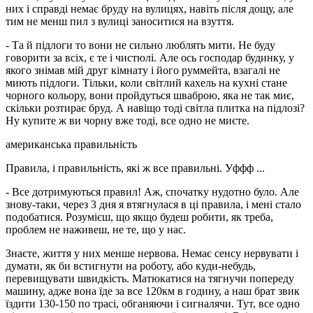
них і справді немає бруду на вулицях, навіть після дощу, але
тим не менш пил з вулиці заноситися на взуття.
- Та й підлоги то вони не сильно люблять мити. Не буду
говорити за всіх, є те і чистюлі. Але ось господар будинку, у
якого знімав мій друг кімнату і його руммейта, взагалі не
миють підлоги. Тільки, коли світлий кахель на кухні стане
чорного кольору, вони пройдуться шваброю, яка не так миє,
скільки розтирає бруд. А навіщо тоді світла плитка на підлозі?
Ну купите ж ви чорну вже тоді, все одно не миєте.
американська правильність
Правила, і правильність, які ж все правильні. Уффф ...
- Все дотримуються правил! Аж, спочатку нудотно було. Але
знову-таки, через 3 дня я втягнулася в ці правила, і мені стало
подобатися. Розумієш, що якщо будеш робити, як треба,
проблем не наживеш, не те, що у нас.
Знаєте, життя у них менше нервова. Немає сенсу нервувати і
думати, як би встигнути на роботу, або куди-небудь,
перевищувати швидкість. Матюкатися на тягнучи попереду
машину, адже вона їде за все 120км в годину, а наш брат звик
їздити 130-150 по трасі, обганяючи і сигналячи. Тут, все одно