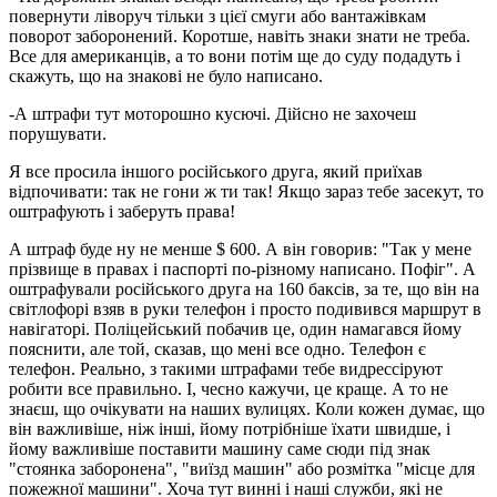
повернути ліворуч тільки з цієї смуги або вантажівкам
поворот заборонений. Коротше, навіть знаки знати не треба.
Все для американців, а то вони потім ще до суду подадуть і
скажуть, що на знакові не було написано.
-А штрафи тут моторошно кусючі. Дійсно не захочеш
порушувати.
Я все просила іншого російського друга, який приїхав
відпочивати: так не гони ж ти так! Якщо зараз тебе засекут, то
оштрафують і заберуть права!
А штраф буде ну не менше $ 600. А він говорив: "Так у мене
прізвище в правах і паспорті по-різному написано. Пофіг". А
оштрафували російського друга на 160 баксів, за те, що він на
світлофорі взяв в руки телефон і просто подивився маршрут в
навігаторі. Поліцейський побачив це, один намагався йому
пояснити, але той, сказав, що мені все одно. Телефон є
телефон. Реально, з такими штрафами тебе видрессіруют
робити все правильно. І, чесно кажучи, це краще. А то не
знаєш, що очікувати на наших вулицях. Коли кожен думає, що
він важливіше, ніж інші, йому потрібніше їхати швидше, і
йому важливіше поставити машину саме сюди під знак
"стоянка заборонена", "виїзд машин" або розмітка "місце для
пожежної машини". Хоча тут винні і наші служби, які не