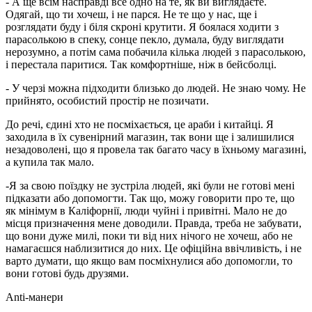
- А ще всім насправді все одно на те, як ви виглядаєте.
Одягай, що ти хочеш, і не парся. Не те що у нас, ще і
розглядати буду і біля скроні крутити. Я боялася ходити з
парасолькою в спеку, сонце пекло, думала, буду виглядати
нерозумно, а потім сама побачила кілька людей з парасолькою,
і перестала паритися. Так комфортніше, ніж в бейсболці.
- У черзі можна підходити близько до людей. Не знаю чому. Не
прийнято, особистий простір не позичати.
До речі, єдині хто не посміхається, це араби і китайці. Я
заходила в їх сувенірний магазин, так вони ще і залишилися
незадоволені, що я провела так багато часу в їхньому магазині,
а купила так мало.
-Я за свою поїздку не зустріла людей, які були не готові мені
підказати або допомогти. Так що, можу говорити про те, що
як мінімум в Каліфорнії, люди чуйні і привітні. Мало не до
місця призначення мене доводили. Правда, треба не забувати,
що вони дуже милі, поки ти від них нічого не хочеш, або не
намагаєшся наблизитися до них. Це офіційна ввічливість, і не
варто думати, що якщо вам посміхнулися або допомогли, то
вони готові будь друзями.
Anti-манери