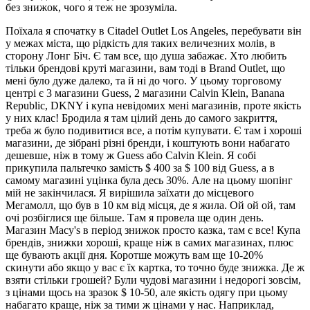
без знижок, чого я теж не зрозуміла.
Поїхала я спочатку в Citadel Outlet Los Angeles, перебувати він
у межах міста, що рідкість для таких величезних молів, в
сторону Лонг Біч. Є там все, що душа забажає. Хто любить
тільки брендові круті магазини, вам тоді в Brand Outlet, що
мені було дуже далеко, та й ні до чого. У цьому торговому
центрі є 3 магазини Guess, 2 магазини Calvin Klein, Banana
Republic, DKNY і купа невідомих мені магазинів, проте якість
у них клас! Бродила я там цілий день до самого закриття,
треба ж було подивитися все, а потім купувати. Є там і хороші
магазини, де зібрані різні бренди, і коштують вони набагато
дешевше, ніж в тому ж Guess або Calvin Klein. Я собі
прикупила пальтечко замість $ 400 за $ 100 від Guess, а в
самому магазині уцінка була десь 30%. Але на цьому шопінг
мій не закінчилася. Я вирішила заїхати до місцевого
Мегамолл, що був в 10 км від місця, де я жила. Ой ой ой, там
очі розбіглися ще більше. Там я провела ще один день.
Магазин Macy's в період знижок просто казка, там є все! Купа
брендів, знижки хороші, краще ніж в самих магазинах, плюс
ще бувають акції дня. Коротше можуть вам ще 10-20%
скинути або якщо у вас є їх картка, то точно буде знижка. Де ж
взяти стільки грошей? Були чудові магазини і недорогі зовсім,
з цінами щось на зразок $ 10-50, але якість одягу при цьому
набагато краще, ніж за тими ж цінами у нас. Наприклад,