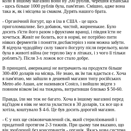
коли в іншому магазині вони ну 200 рублів, черешня іспанська
- щось більше 1000 рублів була, пам'ятаю. Смішно, адже вона
така ж, як і місцева за смаком. Дурять нашого брата.
- Органічний йогурт, що я їла в США - це щось
приголомшливе. Без добавок, чистий, жирненькие. Було
досить з'їсти його разом з фруктами вранці, і півдня їсти не
хочеться. Живіт не болить, все в нормі, не потрібно пити
ніяких ферментів і поняття дисбактеріоз з ним можна забути.
Я відчула чудодійну силу такого йогурту після перельоту, коли
була в животі війна (не терплю їжу в літаках, і з чого її тільки
роблять?). Після 3-х ложок все стало добре.
В принципі, американці не витрачають на продукти більше
300-400 доларів на місяць. Не знаю, як їм так вдається є. Хоча
я пам'ятаю, ми зайшли в дешевий магазин типу російських
Metro або Ашан, але називався Costco, і вийшли звідти з
повним візком їжі на тиждень, витративши близько $ 50-60.
Правда, їли ми теж не багато. Хоча в іншому магазині перед
від'їздом я ніяк не могла укластися в 30 доларів, т.к все що я
хотіла, коштувало $ 4-6. Це був досить дорогий магазин.
- Є у них ще свіжовичавлений сік, який стерилізований і
придатний протягом 2-3 тижнів. При цьому там вказано, що
він зроблений без консервантів - органік. Якась нова система