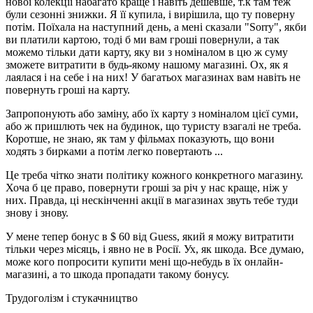
нової колекції набагато краще і навіть дешевше, т.к там теж
були сезонні знижки. Я її купила, і вирішила, що ту поверну
потім. Поїхала на наступний день, а мені сказали "Sorry", якби
ви платили картою, тоді б ми вам гроші повернули, а так
можемо тільки дати карту, яку ви з номіналом в цю ж суму
зможете витратити в будь-якому нашому магазині. Ох, як я
лаялася і на себе і на них! У багатьох магазинах вам навіть не
повернуть гроші на карту.
Запропонують або заміну, або їх карту з номіналом цієї суми,
або ж пришлють чек на будинок, що туристу взагалі не треба.
Коротше, не знаю, як там у фільмах показують, що вони
ходять з бирками а потім легко повертають ...
Це треба чітко знати політику кожного конкретного магазину.
Хоча б це право, повернути гроші за річ у нас краще, ніж у
них. Правда, ці нескінченні акції в магазинах звуть тебе туди
знову і знову.
У мене тепер бонус в $ 60 від Guess, який я можу витратити
тільки через місяць, і явно не в Росії. Ух, як шкода. Все думаю,
може кого попросити купити мені що-небудь в їх онлайн-
магазині, а то шкода пропадати такому бонусу.
Трудоголізм і стукачництво