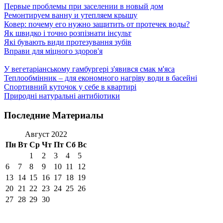
Первые проблемы при заселении в новый дом
Ремонтируем ванну и утепляем крышу
Ковер: почему его нужно защитить от протечек воды?
Як швидко і точно розпізнати інсульт
Які бувають види протезування зубів
Вправи для міцного здоров'я
У вегетаріанському гамбургері з'явився смак м'яса
Теплообмінник – для економного нагріву води в басейні
Спортивний куточок у себе в квартирі
Природні натуральні антибіотики
Последние Материалы
Август 2022
Пн
Вт
Ср
Чт
Пт
Сб
Вс
1
2
3
4
5
6
7
8
9
10
11
12
13
14
15
16
17
18
19
20
21
22
23
24
25
26
27
28
29
30