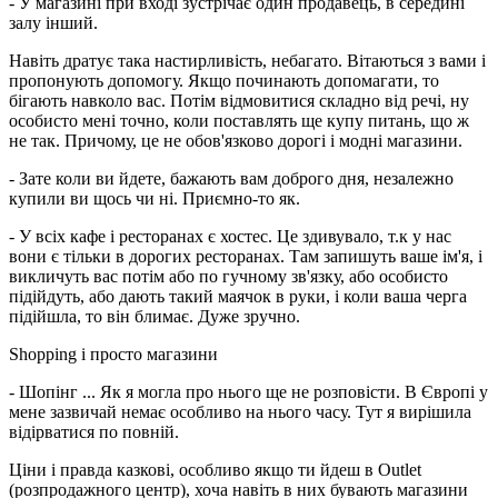
- У магазині при вході зустрічає один продавець, в середині
залу інший.
Навіть дратує така настирливість, небагато. Вітаються з вами і
пропонують допомогу. Якщо починають допомагати, то
бігають навколо вас. Потім відмовитися складно від речі, ну
особисто мені точно, коли поставлять ще купу питань, що ж
не так. Причому, це не обов'язково дорогі і модні магазини.
- Зате коли ви йдете, бажають вам доброго дня, незалежно
купили ви щось чи ні. Приємно-то як.
- У всіх кафе і ресторанах є хостес. Це здивувало, т.к у нас
вони є тільки в дорогих ресторанах. Там запишуть ваше ім'я, і
викличуть вас потім або по гучному зв'язку, або особисто
підійдуть, або дають такий маячок в руки, і коли ваша черга
підійшла, то він блимає. Дуже зручно.
Shopping і просто магазини
- Шопінг ... Як я могла про нього ще не розповісти. В Європі у
мене зазвичай немає особливо на нього часу. Тут я вирішила
відірватися по повній.
Ціни і правда казкові, особливо якщо ти йдеш в Outlet
(розпродажного центр), хоча навіть в них бувають магазини