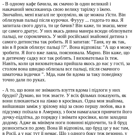
- В одному кафе бачила, як смачно їв один великий і
накачаний мексиканець свою велику тарілку з їжею.
Звичайно, мені взагалі не зрозуміло, як це можна з'їсти. Він
облизував пальці після курочки. Фуууу ... гидота-то яка. Я
запитала свого друга, ти це бачив? Він каже, ти знаєш, мене
це самого дратує. У них якась дивна манера всюди облизувати
пальці, не соромлячись. У моїй російської знайомої дитина з
самого дитинства так робить. Я її запитав: "Таня, ну як так,
він в 8 років облизує пальці !?". Вона відповіла: "А що я можу
зробити. Я його вже лаяла, пояснювала. Марно. Він каже, що
в дитячому садку все так роблять. І вихователька їх теж.
Навіть, коли ця вихователька прийшла якось до нас у гості, за
столом вона швидко облизала все пальці, після смачного
шматочка індички ". Мда, нам би вдома за таку поведінку
точно дали по руках.
- А то, що вони не знімають взуття вдома і підлоги у них
брудні? Думаю, ви теж знаєте. У всіх фільмах показують, як
вони плюхаються на ліжко в кросівках. Одна моя знайома,
вийшовши заміж у зрілому віці за свою першу любов, яка в
підсумку поїхала в Америку, з боєм намагалася привчити його
дочку-підлітка, до порядку і знімати кросівки, коли заходиш
додому. Адже як мінімум ноги повинні відпочити, та й бруд
розноситься по дому. Вона їй відповіла, що бруд це у вас там,
в Росії, а у нас тут її немає. Що з одного боку теж резонно, у