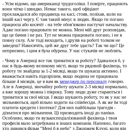
- Усім відомо, що американці трудоголіки. І повірте, працюють
вони чітко і швидко. Немає такого, щоб офіціант
прохлаждался або продавець на касі, стояв, позіхав, коли на
іншій касі чергу. Є там такий мінус в людях. Якщо ти погано
працюєш або косячіт - на тебе обов'язково настучат начальству.
Адже погано працювати не можна. Мені мій друг розповідав,
що це бачив і не раз. Тут не можна працювати погано, і не в
повну силу. Але тоді виходить, і друзів на роботі толком не
заведеш? Накосячіть, цей же друг тебе здасть? Так чи що? Це
неприємно, і цим я була обурена. У нас стукачів не люблять.
- Чому в Америці все так триматися за роботу? Здавалося б, у
нас в будь-якому великому місті, якщо ти рядовий фахівець, то
роботу ти знайдеш за 1-2 місяці, якщо ти шукаєш активно. І
вважається навіть підозрілим, якщо людина не працювала
більше 4 місяців, це я вам як
менеджер по персоналу
говорю.
Але в Америці, звичайну роботу шукати 2-3 місяці нормально,
а вже хорошу можна і півроку. Тому люди дуже стараються і
триматися за свої місця. І якщо шукають роботу, то як у нас не
звільняються, щоб вільно ходити на співбесіди. А як же їм тоді
платити кредити і іпотеки? Для них найбільша трагедія -
дізнатися про звільнення. Ці призводить іноді до паніки.
Особливо, якщо ти вузькоспеціалізований фахівець і твоя
професія мало затребувана в інших компанія. Напевно, багато
хто дивився фільм "Мені б в небо" з Джоржем Клуні, коли він