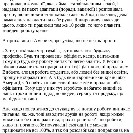
працював в компанії, яка займалася звільненням людей, і
надавала їм пакет адаптації (поради, вакансії) і розповідала
про те, що це новий етап їхнього життя. Люди плакали, деякі
намагалися накласти на себе руки. Я щиро дивувалася до
цього, якщо ти працюєш там же 10 років, то чого плакати,
знайдеш роботу краще.
А приїхавши в Америку, зрозуміла, що це не так просто.
- Зате, наскільки я зрозуміла, тут поважають будь-яку
професію. Будь ти продавець, офіціант, касир, вантажник.
Тому що будь-яку роботу не так то легко знайти. У Росії я б
ніколи сама не стала працювати ні офіціанткою, ні продавцем.
Вибачте, але ця робота студентів, або людей без вищої освіти,
прошу не ображатися. А в будь-якій європейській країні або
Америці, я б навіть з цікавістю пішла саме в продавці або
офіціанти. Тому що у них тут заробіток набагато вищий за
наш, і трохи інший підхід до людей, сервісу та продажу, що
мені дуже цікаво.
Але якщо повертатися до стукацтву за погану роботу, виникає
питання, як, же, тоді заводити друзів на роботі, якщо кожен
може на тебе поскаржитися, трохи що не так? І що робити,
якщо ти погано себе почуваєш і сьогодні не можеш
працювати на всі 100%, а так би розслабився і попрацював на