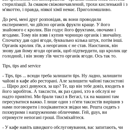
стерилізації. За смаком свіжовичавлений, трохи кисленький і з
м'якоттю, і правда, ніякої хімії немає. Приголомшливо.
До речі, мені друг розповідав, як вони проводили
експеримент, чи дійсно органік фрукти краще. У його
знайомого є кролик. Він годує його фруктами, овочами і
ягодами. Тому він взяв і купив чорницю органік і звичайну.
Спочатку дав одні ягоди, буквально кілька штук, потім інші.
Органік кролик з'їв, а неорганик є не став. Наостанок, він
знову дав йому ягоди органік, щоб підтвердити, що кролик ще
голодний, і він знову з'їв чисто органік ягоди. Ось так то.
Tips, tips and service
- Tips, tips ... всюди треба залишати tips. Ну ладно, залишити
чайові в кафе або ресторані. Але залишити чайові таксистові
... Щиро досі дивуюся, за що? Те, що він тебе довіз, входить в
його заробіток. А таксисти, як раз єдині, хто в обслузі не
надто привітні. Ми брали таксі в Вегасі, т.к на машині там
пересуватися важко. І лише один з п'яти таксистів вирішив з
нами поговорити і поцікавитися звідки ми. Решта сидять з
похмурими і напруженими обличчями. Гей, guys, ви
отримуєте непогані гроші. Посміхайтеся.
- У кафе навіть швидкого обслуговування, вас запитають, чи