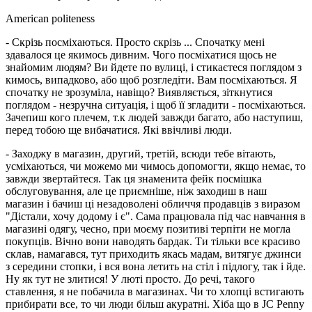
American politeness
- Скрізь посміхаються. Просто скрізь ... Спочатку мені
здавалося це якимось дивним. Чого посміхатися щось не
знайомим людям? Ви йдете по вулиці, і стикаєтеся поглядом з
кимось, випадково, або щоб розгледіти. Вам посміхаються. Я
спочатку не зрозуміла, навіщо? Виявляється, зіткнутися
поглядом - незручна ситуація, і щоб її згладити - посміхаються.
Зачепиш кого плечем, т.к людей завжди багато, або наступиш,
перед тобою ще вибачатися. Які ввічливі люди.
- Заходжу в магазин, другий, третій, всюди тебе вітають,
усміхаються, чи можемо ми чимось допомогти, якщо немає, то
завжди звертайтеся. Так ця знаменита фейк посмішка
обслуговування, але це приємніше, ніж заходиш в наш
магазин і бачиш ці незадоволені обличчя продавців з виразом
"Дістали, хочу додому і є". Сама працювала під час навчання в
магазині одягу, чесно, при моєму позитиві терпіти не могла
покупців. Вічно вони наводять бардак. Ти тільки все красиво
склав, намагався, тут приходить якась мадам, витягує джинси
з середини стопки, і вся вона летить на стіл і підлогу, так і йде.
Ну як тут не злитися! У люті просто. До речі, такого
ставлення, я не побачила в магазинах. Чи то хлопці встигають
прибирати все, то чи люди більш акуратні. Хіба що в JC Penny