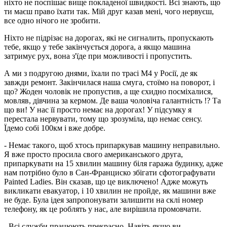
ніхто не поспішає вище покладеної швидкості. Всі знають, що
ти маєш право їхати так. Мій друг казав мені, чого нервуєш,
все одно нічого не зробити.
Ніхто не підрізає на дорогах, які не сигналить, пропускають
тебе, якщо у тебе закінчується дорога, а якщо машина
затримує рух, вона з'їде при можливості і пропустить.
А ми з подругою днями, їхали по трасі М4 у Росії, де як
завжди ремонт. Закінчилася наша смуга, стоїмо на поворот, і
що? Жоден чоловік не пропустив, а ще єхидно посміхалися,
мовляв, дівчина за кермом. Де ваша чоловіча галантність !? Та
що ви! У нас її просто немає на дорогах! У підсумку я
перестала нервувати, тому що зрозуміла, що немає сенсу.
Їдемо собі 100км і вже добре.
- Немає такого, щоб хтось припаркував машину неправильно.
Я вже просто просила свого американського друга,
припаркувати на 15 хвилин машину біля гаража будинку, адже
нам потрібно було в Сан-Франциско збігати сфотографувати
Painted Ladies. Він сказав, що це виключено! Адже можуть
викликати евакуатор, і 10 хвилин не пройде, як машини вже
не буде. Була ідея запропонувати залишити на склі номер
телефону, як це роблять у нас, але вирішила промовчати.
- Всі служби працюють прекрасно. Навіть якщо ви