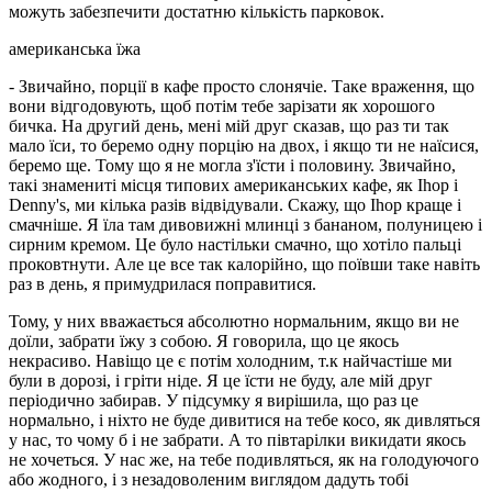
можуть забезпечити достатню кількість парковок.
американська їжа
- Звичайно, порції в кафе просто слонячіе. Таке враження, що
вони відгодовують, щоб потім тебе зарізати як хорошого
бичка. На другий день, мені мій друг сказав, що раз ти так
мало їси, то беремо одну порцію на двох, і якщо ти не наїсися,
беремо ще. Тому що я не могла з'їсти і половину. Звичайно,
такі знамениті місця типових американських кафе, як Ihop і
Denny's, ми кілька разів відвідували. Скажу, що Ihop краще і
смачніше. Я їла там дивовижні млинці з бананом, полуницею і
сирним кремом. Це було настільки смачно, що хотіло пальці
проковтнути. Але це все так калорійно, що поївши таке навіть
раз в день, я примудрилася поправитися.
Тому, у них вважається абсолютно нормальним, якщо ви не
доїли, забрати їжу з собою. Я говорила, що це якось
некрасиво. Навіщо це є потім холодним, т.к найчастіше ми
були в дорозі, і гріти ніде. Я це їсти не буду, але мій друг
періодично забирав. У підсумку я вирішила, що раз це
нормально, і ніхто не буде дивитися на тебе косо, як дивляться
у нас, то чому б і не забрати. А то півтарілки викидати якось
не хочеться. У нас же, на тебе подивляться, як на голодуючого
або жодного, і з незадоволеним виглядом дадуть тобі