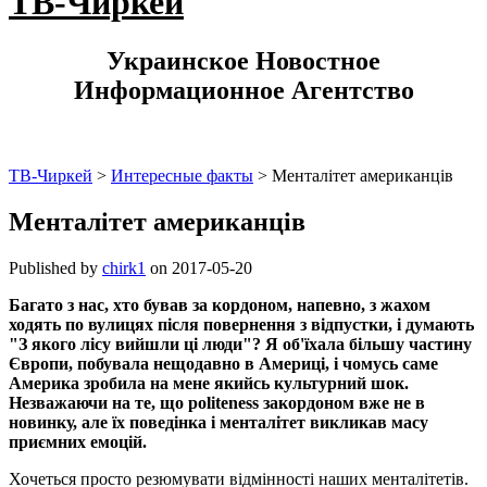
ТВ-Чиркей
Украинское Новостное
Информационное Агентство
ТВ-Чиркей
>
Интересные факты
>
Менталітет американців
Менталітет американців
Published by
chirk1
on
2017-05-20
Багато з нас, хто бував за кордоном, напевно, з жахом
ходять по вулицях після повернення з відпустки, і думають
"З якого лісу вийшли ці люди"? Я об'їхала більшу частину
Європи, побувала нещодавно в Америці, і чомусь саме
Америка зробила на мене якийсь культурний шок.
Незважаючи на те, що politeness закордоном вже не в
новинку, але їх поведінка і менталітет викликав масу
приємних емоцій.
Хочеться просто резюмувати відмінності наших менталітетів.