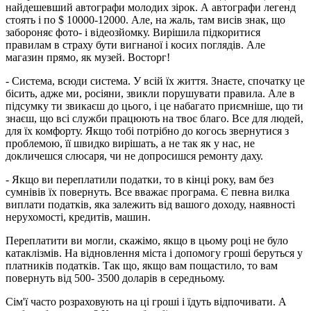
найдешевший автографи молодих зірок. А автографи легенд
стоять і по $ 10000-12000. Але, на жаль, там висів знак, що
забороняє фото- і відеозйомку. Вирішила підкоритися
правилам в страху бути вигнаної і косих поглядів. Але
магазин прямо, як музей. Восторг!
- Система, всюди система. У всій їх життя. Знаєте, спочатку це
бісить, адже ми, росіяни, звикли порушувати правила. Але в
підсумку ти звикаєш до цього, і це набагато приємніше, що ти
знаєш, що всі служби працюють на твоє благо. Все для людей,
для їх комфорту. Якщо тобі потрібно до когось звернутися з
проблемою, її швидко вирішать, а не так як у нас, не
докличешся слюсаря, чи не допросишся ремонту даху.
- Якщо ви переплатили податки, то в кінці року, вам без
сумнівів їх повернуть. Все вважає програма. Є певна вилка
виплати податків, яка залежить від вашого доходу, наявності
нерухомості, кредитів, машин.
Переплатити ви могли, скажімо, якщо в цьому році не було
катаклізмів. На відновлення міста і допомогу гроші беруться у
платників податків. Так що, якщо вам пощастило, то вам
повернуть від 500- 3500 доларів в середньому.
Сім'ї часто розраховують на ці гроші і їдуть відпочивати. А