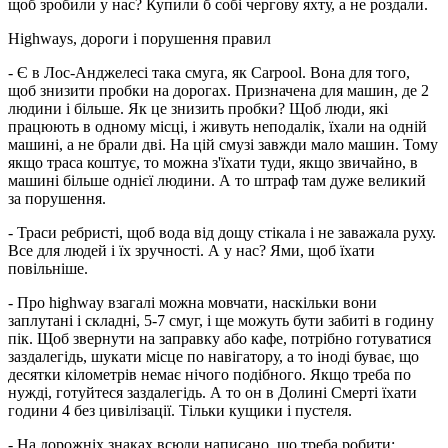
щоб зробили у нас? Купили б собі чергову яхту, а не роздали.
Highways, дороги і порушення правил
- Є в Лос-Анджелесі така смуга, як Сarpool. Вона для того,
щоб знизити пробки на дорогах. Призначена для машин, де 2
людини і більше. Як це знизить пробки? Щоб люди, які
працюють в одному місці, і живуть неподалік, їхали на одній
машині, а не брали дві. На цій смузі завжди мало машин. Тому
якщо траса коштує, то можна з'їхати туди, якщо звичайно, в
машині більше однієї людини. А то штраф там дуже великий
за порушення.
- Траси ребристі, щоб вода від дощу стікала і не заважала руху.
Все для людей і їх зручності. А у нас? Ями, щоб їхати
повільніше.
- Про highway взагалі можна мовчати, наскільки вони
заплутані і складні, 5-7 смуг, і ще можуть бути забиті в годину
пік. Щоб звернути на заправку або кафе, потрібно готуватися
заздалегідь, шукати місце по навігатору, а то іноді буває, що
десятки кілометрів немає нічого подібного. Якщо треба по
нужді, готуйтеся заздалегідь. А то он в Долині Смерті їхати
години 4 без цивілізації. Тільки кущики і пустеля.
- На дорожніх знаках всюди написано, що треба робити: