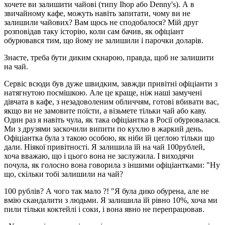
хочете ви залишити чайові (типу Ihop або Denny's). А в
звичайному кафе, можуть навіть запитати, чому ви не
залишили чайових? Вам щось не сподобалося? Мій друг
розповідав таку історію, коли сам бачив, як офіціант
обурювався тим, що йому не залишили і парочки доларів.
Знаєте, треба бути диким скнарою, правда, щоб не залишити
на чай.
Сервіс всюди був дуже швидким, завжди привітні офіціанти з
натягнутою посмішкою. Але це краще, ніж наші замучені
дівчата в кафе, з незадоволеним обличчям, готові вбивати вас,
якщо ви не замовите поїсти, а візьмете тільки чай або каву.
Один раз я навіть чула, як така офіціантка в Росії обурювалася.
Ми з друзями заскочили випити по кухлю в жаркий день.
Офіціантка була з такою особою, як ніби їй цеглою тільки що
дали. Ніякої привітності. Я залишила їй на чай 100рублей,
хоча вважаю, що і цього вона не заслужила. І виходячи
почула, як голосно вона говорила з іншими офіціантками: "Ну
що, скільки тобі залишили на чай?
100 рублів? А чого так мало ?! "Я була дико обурена, але не
вмію скандалити з людьми. Я залишила їй рівно 10%, хоча ми
пили тільки коктейлі і соки, і вона явно не перепрацював.