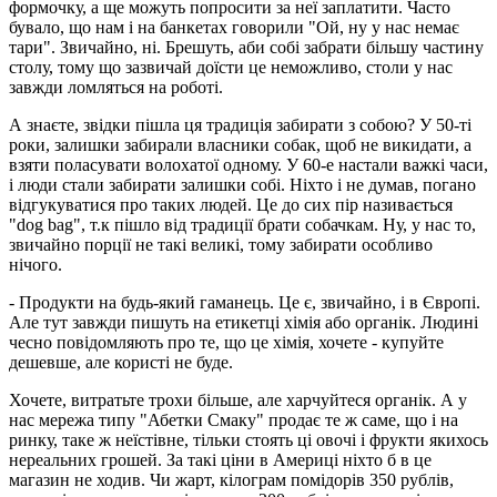
формочку, а ще можуть попросити за неї заплатити. Часто
бувало, що нам і на банкетах говорили "Ой, ну у нас немає
тари". Звичайно, ні. Брешуть, аби собі забрати більшу частину
столу, тому що зазвичай доїсти це неможливо, столи у нас
завжди ломляться на роботі.
А знаєте, звідки пішла ця традиція забирати з собою? У 50-ті
роки, залишки забирали власники собак, щоб не викидати, а
взяти поласувати волохатої одному. У 60-е настали важкі часи,
і люди стали забирати залишки собі. Ніхто і не думав, погано
відгукуватися про таких людей. Це до сих пір називається
"dog bag", т.к пішло від традиції брати собачкам. Ну, у нас то,
звичайно порції не такі великі, тому забирати особливо
нічого.
- Продукти на будь-який гаманець. Це є, звичайно, і в Європі.
Але тут завжди пишуть на етикетці хімія або органік. Людині
чесно повідомляють про те, що це хімія, хочете - купуйте
дешевше, але користі не буде.
Хочете, витратьте трохи більше, але харчуйтеся органік. А у
нас мережа типу "Абетки Смаку" продає те ж саме, що і на
ринку, таке ж неїстівне, тільки стоять ці овочі і фрукти якихось
нереальних грошей. За такі ціни в Америці ніхто б в це
магазин не ходив. Чи жарт, кілограм помідорів 350 рублів,