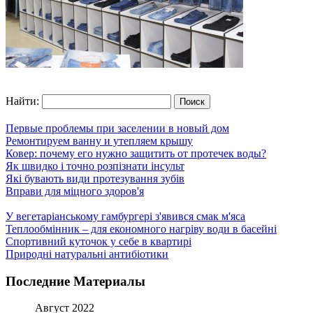
Найти:
Первые проблемы при заселении в новый дом
Ремонтируем ванну и утепляем крышу
Ковер: почему его нужно защитить от протечек воды?
Як швидко і точно розпізнати інсульт
Які бувають види протезування зубів
Вправи для міцного здоров'я
У вегетаріанському гамбургері з'явився смак м'яса
Теплообмінник – для економного нагріву води в басейні
Спортивний куточок у себе в квартирі
Природні натуральні антибіотики
Последние Материалы
Август 2022