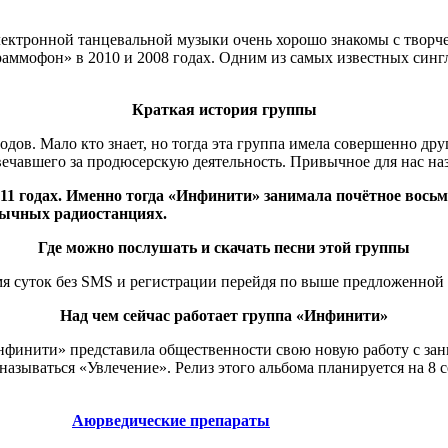
лектронной танцевальной музыки очень хорошо знакомы с твор
аммофон» в 2010 и 2008 годах. Одним из самых известных сингл
Краткая история группы
одов. Мало кто знает, но тогда эта группа имела совершенно дру
вечавшего за продюсерскую деятельность. Привычное для нас наз
11 годах. Именно тогда «Инфинити» занимала почётное восьм
зычных радиостанциях.
Где можно послушать и скачать песни этой группы
мя суток без SMS и регистрации перейдя по выше предложенной 
Над чем сейчас работает группа «Инфинити»
нфинити» представила общественности свою новую работу с зан
называться «Увлечение». Релиз этого альбома планируется на 8 с
Аюрведические препараты