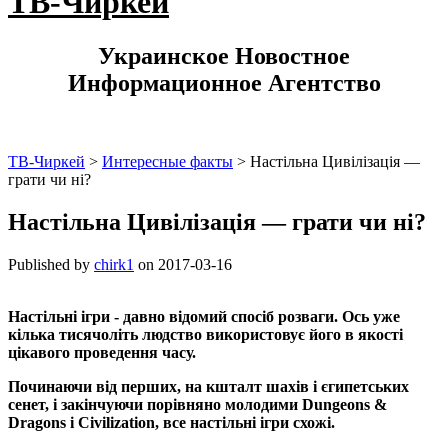
ТВ-Чиркей
Украинское Новостное
Информационное Агентство
ТВ-Чиркей
>
Интересные факты
>
Настільна Цивілізація —
грати чи ні?
Настільна Цивілізація — грати чи ні?
Published by
chirk1
on
2017-03-16
Настільні ігри - давно відомий спосіб розваги. Ось уже
кілька тисячоліть людство використовує його в якості
цікавого проведення часу.
Починаючи від перших, на кшталт шахів і єгипетських
сенет, і закінчуючи порівняно молодими Dungeons &
Dragons і Civilization, все настільні ігри схожі.