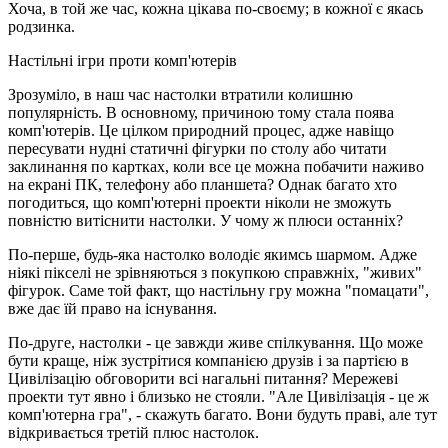
Хоча, в той же час, кожна цікава по-своєму; в кожної є якась
родзинка.
Настільні ігри проти комп'ютерів
Зрозуміло, в наш час настолки втратили колишню
популярність. В основному, причиною тому стала поява
комп'ютерів. Це цілком природний процес, адже навіщо
пересувати нудні статичні фігурки по столу або читати
заклинання по картках, коли все це можна побачити наживо
на екрані ПК, телефону або планшета? Однак багато хто
погодиться, що комп'ютерні проекти ніколи не зможуть
повністю витіснити настолки. У чому ж плюси останніх?
По-перше, будь-яка настолко володіє якимсь шармом. Адже
ніякі пікселі не зрівняються з покупкою справжніх, "живих"
фігурок. Саме той факт, що настільну гру можна "помацати",
вже дає їй право на існування.
По-друге, настолки - це завжди живе спілкування. Що може
бути краще, ніж зустрітися компанією друзів і за партією в
Цивілізацію обговорити всі нагальні питання? Мережеві
проекти тут явно і близько не стояли. "Але Цивілізація - це ж
комп'ютерна гра", - скажуть багато. Вони будуть праві, але тут
відкривається третій плюс настолок.