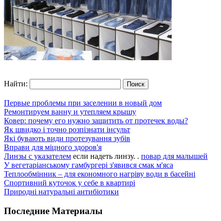
Найти:
Первые проблемы при заселении в новый дом
Ремонтируем ванну и утепляем крышу
Ковер: почему его нужно защитить от протечек воды?
Як швидко і точно розпізнати інсульт
Які бувають види протезування зубів
Вправи для міцного здоров'я
Линзы с указателем
если надеть линзу. .
повар для малышей
У вегетаріанському гамбургері з'явився смак м'яса
Теплообмінник – для економного нагріву води в басейні
Спортивний куточок у себе в квартирі
Природні натуральні антибіотики
Последние Материалы