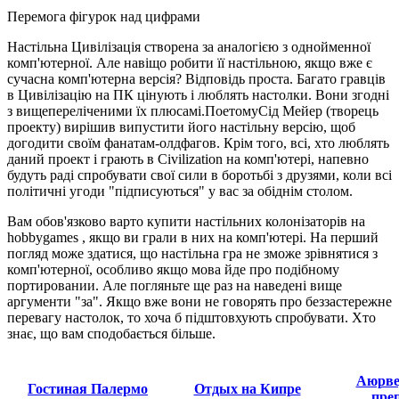
Перемога фігурок над цифрами
Настільна Цивілізація створена за аналогією з однойменної
комп'ютерної. Але навіщо робити її настільною, якщо вже є
сучасна комп'ютерна версія? Відповідь проста. Багато гравців
в Цивілізацію на ПК цінують і люблять настолки. Вони згодні
з вищепереліченими їх плюсамі.ПоетомуСід Мейер (творець
проекту) вирішив випустити його настільну версію, щоб
догодити своїм фанатам-олдфагов. Крім того, всі, хто люблять
даний проект і грають в Civilization на комп'ютері, напевно
будуть раді спробувати свої сили в боротьбі з друзями, коли всі
політичні угоди "підписуються" у вас за обіднім столом.
Вам обов'язково варто купити настільних колонізаторів на
hobbygames , якщо ви грали в них на комп'ютері. На перший
погляд може здатися, що настільна гра не зможе зрівнятися з
комп'ютерної, особливо якщо мова йде про подібному
портировании. Але погляньте ще раз на наведені вище
аргументи "за". Якщо вже вони не говорять про беззастережне
перевагу настолок, то хоча б підштовхують спробувати. Хто
знає, що вам сподобається більше.
Аюрве
Гостиная Палермо
Отдых на Кипре
пре