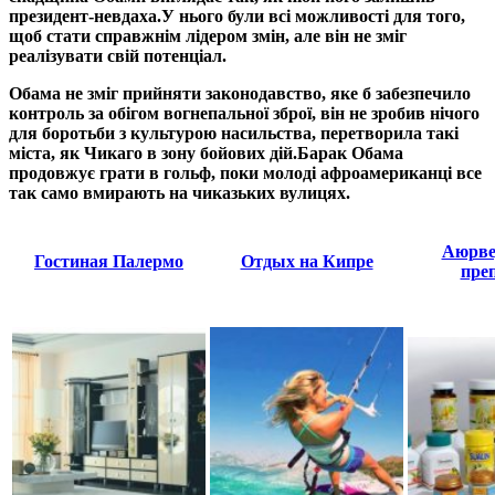
президент-невдаха.
У нього були всі можливості для того,
щоб стати справжнім лідером змін, але він не зміг
реалізувати свій потенціал.
Обама не зміг прийняти законодавство, яке б забезпечило
контроль за обігом вогнепальної зброї, він не зробив нічого
для боротьби з культурою насильства, перетворила такі
міста, як Чикаго в зону бойових дій.
Барак Обама
продовжує грати в гольф, поки молоді афроамериканці все
так само вмирають на чиказьких вулицях.
Аюрве
Гостиная Палермо
Отдых на Кипре
пре