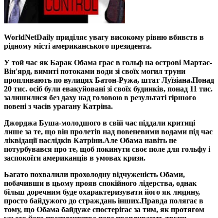
WorldNetDaily приділяє увагу високому рівню вбивств в
рідному місті американського президента.
У той час як Барак Обама грає в гольф на острові Мартас-
Він'ярд, вимиті потоками води зі своїх могил труни
пропливають по вулицях Батон-Ружа, штат Луїзіана.
Понад
20 тис. осіб були евакуйовані зі своїх будинків, понад 11 тис.
залишилися без даху над головою в результаті гіршого
повені з часів урагану Катріна.
Джорджа Буша-молодшого в свій час піддали критиці
лише за те, що він пролетів над повеневими водами під час
ліквідації наслідків Катріни.
Але Обама навіть не
потурбувався про те, щоб покинути своє поле для гольфу і
заспокоїти американців в умовах кризи.
Багато похвалили прохолодну відчуженість Обами,
побачивши в цьому прояв спокійного лідерства, однак
більш доречним буде охарактеризувати його як людину,
просто байдужого до страждань інших.
Правда полягає в
тому, що Обама байдуже спостерігає за тим, як протягом