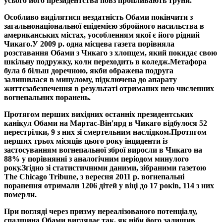
усього його президентства повз пропливають труни.
Особливо виділятися нездатність Обами покінчити з
загальнонаціональної епідемією збройного насильства в
американських містах, уособленням якої є його рідний
Чикаго.
У 2009 р. одна місцева газета порівняла
розставання Обами з Чикаго з хлопцем, який покидає свою
шкільну подружку, коли переходить в коледж.
Метафора
була б більш доречною, якби ображена подруга
залишилася в минулому, підключена до апарату
життєзабезпечення в результаті отриманих нею численних
вогнепальних поранень.
Протягом перших вихідних останніх президентських
канікул Обами на Мартас-Він'ярд в Чикаго відбулося 52
перестрілки, 9 з них зі смертельним наслідком.
Протягом
перших трьох місяців цього року інциденти із
застосуванням вогнепальної зброї виросли в Чикаго на
88% у порівнянні з аналогічним періодом минулого
року.
Згідно зі статистичними даними, зібраними газетою
The Chicago Tribune, з вересня 2011 р. вогнепальні
поранення отримали 1206 дітей у віці до 17 років, 114 з них
померли.
При погляді через призму нереалізованого потенціалу,
спадщина Обами виглядає так, як ніби його залишив