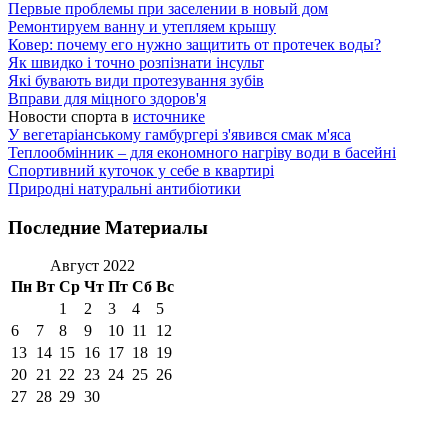
Первые проблемы при заселении в новый дом
Ремонтируем ванну и утепляем крышу
Ковер: почему его нужно защитить от протечек воды?
Як швидко і точно розпізнати інсульт
Які бувають види протезування зубів
Вправи для міцного здоров'я
Новости спорта в
источнике
У вегетаріанському гамбургері з'явився смак м'яса
Теплообмінник – для економного нагріву води в басейні
Спортивний куточок у себе в квартирі
Природні натуральні антибіотики
Последние Материалы
Август 2022
Пн
Вт
Ср
Чт
Пт
Сб
Вс
1
2
3
4
5
6
7
8
9
10
11
12
13
14
15
16
17
18
19
20
21
22
23
24
25
26
27
28
29
30