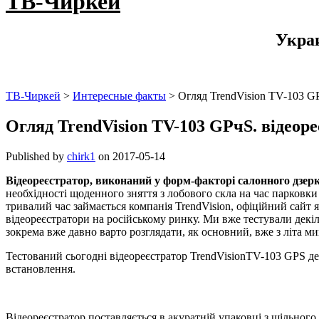
ТВ-Чиркей
Укра
ТВ-Чиркей
>
Интересные факты
>
Огляд TrendVision TV-103 GP
Огляд TrendVision TV-103 GPчS. відеоре
Published by
chirk1
on
2017-05-14
Відеореєстратор, виконаний у форм-факторі салонного дзерка
необхідності щоденного зняття з лобового скла на час парковки
тривалий час займається компанія TrendVision, офіційний сайт 
відеореєстратори на російському ринку. Ми вже тестували декіл
зокрема вже давно варто розглядати, як основний, вже з літа ми
Тестований сьогодні відеореєстратор TrendVisionTV-103 GPS де
встановлення.
Відеореєстратор поставляється в акуратній упаковці з щільног