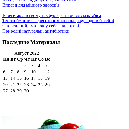
Вправи для міцного здоров'я
У вегетаріанському гамбургері з'явився смак м'яса
Теплообмінник – для економного нагріву води в басейні
Спортивний куточок у себе в квартирі
Природні натуральні антибіотики
Последние Материалы
Август 2022
Пн
Вт
Ср
Чт
Пт
Сб
Вс
1
2
3
4
5
6
7
8
9
10
11
12
13
14
15
16
17
18
19
20
21
22
23
24
25
26
27
28
29
30