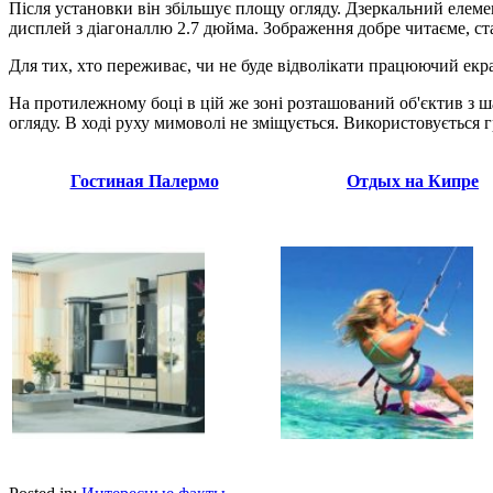
Після установки він збільшує площу огляду. Дзеркальний елем
дисплей з діагоналлю 2.7 дюйма. Зображення добре читаєме, ста
Для тих, хто переживає, чи не буде відволікати працюючий екр
На протилежному боці в цій же зоні розташований об'єктив з 
огляду. В ході руху мимоволі не зміщується. Використовується г
Гостиная Палермо
Отдых на Кипре