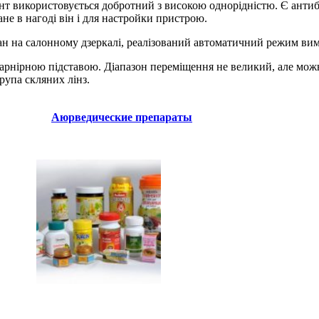
ент використовується добротний з високою однорідністю. Є анти
не в нагоді він і для настройки пристрою.
ан на салонному дзеркалі, реалізований автоматичний режим вим
шарнірною підставою. Діапазон переміщення не великий, але мож
рупа скляних лінз.
Аюрведические препараты