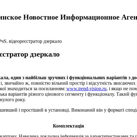
инское Новостное Информационное Аген
чS. відеореєстратор дзеркало
єстратор дзеркало
ла, один з найбільш зручних і функціональних варіантів з до
 і, звичайно ж, повністю вільний простір і відсутність звисаюч
якої знаходиться за посиланням:
www.trend-vision.ru
, і якщо не п
ька варіантів різного цінового сегменту і функціоналу. Такий ф
нулого року.
шевший і простіший в установці. Виконаний він у форматі спеціа
Комплектація
о картону. Наведена докладна інформація за характеристиками та