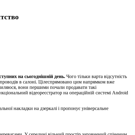
тство
ступних на сьогоднішній день.
Чого тільки варта відсутність
их проводів в салоні. Цілеспрямовано цим напрямком вже
омиляюся, вони першими почали продавати такі
ункціональний відеореєстратор на операційній системі Android
льної накладки на дзеркалі і пропонує універсальне
 перевагами. У середині вільний простір заповнений спіненим