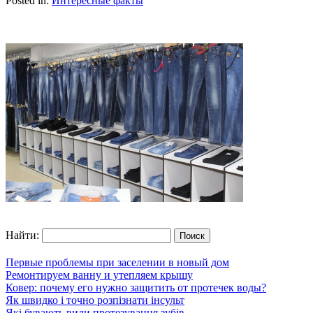
Posted in:
Интересные факты
Найти:
Первые проблемы при заселении в новый дом
Ремонтируем ванну и утепляем крышу
Ковер: почему его нужно защитить от протечек воды?
Як швидко і точно розпізнати інсульт
Які бувають види протезування зубів