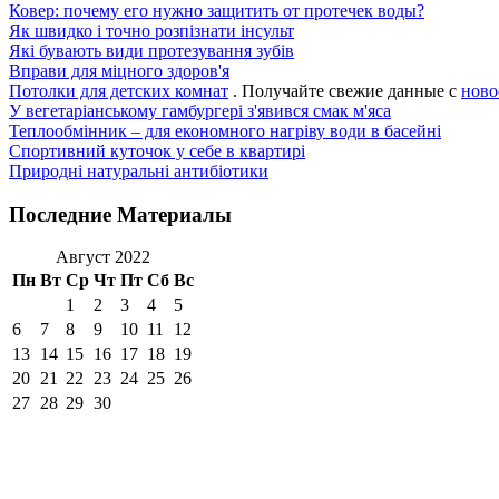
Ковер: почему его нужно защитить от протечек воды?
Як швидко і точно розпізнати інсульт
Які бувають види протезування зубів
Вправи для міцного здоров'я
Потолки для детских комнат
. Получайте свежие данные с
ново
У вегетаріанському гамбургері з'явився смак м'яса
Теплообмінник – для економного нагріву води в басейні
Спортивний куточок у себе в квартирі
Природні натуральні антибіотики
Последние Материалы
Август 2022
Пн
Вт
Ср
Чт
Пт
Сб
Вс
1
2
3
4
5
6
7
8
9
10
11
12
13
14
15
16
17
18
19
20
21
22
23
24
25
26
27
28
29
30