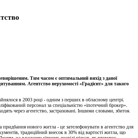
тство
невирішеним. Тим часом є оптимальний вихід з даної
едитуванням. Агентство нерухомості «Градієнт» для такого
айнялося в 2003 році - одним з перших в обласному центрі.
ліфікований персонал за спеціальністю «іпотечний брокер».
ходять через агентство, застраховані. Іншими словами, збиток
на придбання нового житла - це зателефонувати в агентство для
кументів, традиційний внесок в 30% від вартості житла, що
 Людям, на власному гіркому досвіді пізнав, як втомлює