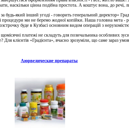
ти, наскільки цінна подібна простота. А коштує вона, до речі, л
і за будь-який інший угоді - говорить генеральний директор« Град
і процедури ми не беремо жодної копійки. Наша головна мета - р
зстрочку буде в Кузбасі основним видом операцій з нерухомістю,
що щомісячні платежі не складуть для позичальника особливих зус
? Для клієнтів «Градієнта», вчасно зрозуміли, що саме зараз ум
Аюрведические препараты