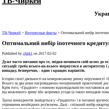
ТВ-Чиркей
Укра
ТВ-Чиркей
>
Интересные факты
>
Оптимальний вибір іпотечн
Оптимальний вибір іпотечного кредит
Published by
chirk1
on
2017-02-02
Дуже часто питання про те, звідки починати свій шлях до о
ситуації: треба всього-на-всього звернутися в авторитетну 
випадку, безперечно, - один з кращих варіантів.
Історію своєї діяльності на кемеровському ринку нерухомості «
Всього за два роки нагромаджено неоціненний практичний досв
Крім того, «Градієнт» з повною відповідальністю поставився до 
від можливого зриву або затримки угоди (а таких випадків поки
Трохи конкурентів знайдеться у «Градієнта» і в питанні зручно
отримання необхідних роз'яснень. Далі - спільний вибір кварт
купується (всю роботу з банками бере на себе агентство). Угод