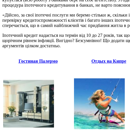
процедура іпотечного кредитування в банках, не варто пояснюва
«Дійсно, за свої іпотечні послуги ми беремо стільки ж, скільки 
перевірку кредитоспроможності клієнтів і багато інших іпотечн
сперечається, що в самий найближчий час придбання житла в ро
Іпотечний кредит надається на термін від 10 до 27 років, так 
щорічним рівнем інфляції. Вигідно? Безсумнівно! Що додати ще
аргументів цілком достатньо.
Гостиная Палермо
Отдых на Кипре