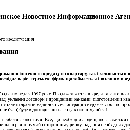
инское Новостное Информационное Аген
ого кредитування
ування
тримання іпотечного кредиту на квартиру, так і залишається 
і досвідчену ріелтерськую фірму, що займається іпотечним кр
Градієнт» веде з 1997 року. Продажем житла в кредит агентство з
ід, укладені договори з провідними банками, підготовлений ква
питання гарантій надійності: всі операції з нерухомістю, що про
 не було) буде відшкодовано клієнту в повному обсязі.
сті роботи з клієнтами. Все, що необхідно людині, що зважилася 
ири на первинному або вторинному ринку, надання необхідних до
а завершується оформленням права власності - і все, житло ваше!