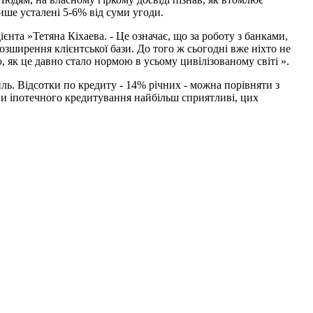
ише усталені 5-6% від суми угоди.
ієнта »Тетяна Кіхаева. - Це означає, що за роботу з банками,
озширення клієнтської бази. До того ж сьогодні вже ніхто не
 як це давно стало нормою в усьому цивілізованому світі ».
иль. Відсотки по кредиту - 14% річних - можна порівняти з
ови іпотечного кредитування найбільш сприятливі, цих