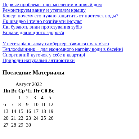
Первые проблемы при заселении в новый дом
Ремонтируем ванну и утепляем крышу
Ковер: почему его нужно защитить от протечек воды?
Як швидко і точно розпізнати інсульт
Які бувають види протезування зубів
Вправи для міцного здоров'я
У вегетаріанському гамбургері з'явився смак м'яса
Теплообмінник – для економного нагріву води в басейні
Спортивний куточок у себе в квартирі
Природні натуральні антибіотики
Последние Материалы
Август 2022
Пн
Вт
Ср
Чт
Пт
Сб
Вс
1
2
3
4
5
6
7
8
9
10
11
12
13
14
15
16
17
18
19
20
21
22
23
24
25
26
27
28
29
30