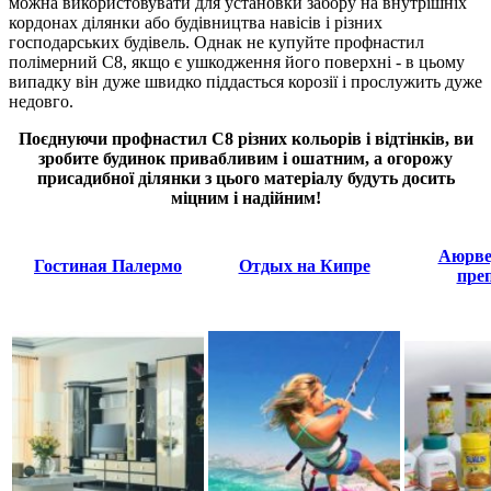
можна використовувати для установки забору на внутрішніх
кордонах ділянки або будівництва навісів і різних
господарських будівель. Однак не купуйте профнастил
полімерний С8, якщо є ушкодження його поверхні - в цьому
випадку він дуже швидко піддасться корозії і прослужить дуже
недовго.
Поєднуючи профнастил С8 різних кольорів і відтінків, ви
зробите будинок привабливим і ошатним, а огорожу
присадибної ділянки з цього матеріалу будуть досить
міцним і надійним!
Аюрве
Гостиная Палермо
Отдых на Кипре
пре