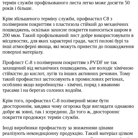
термін служби профільованого листа легко може досягти 50
років і більше.
Крім збільшеного терміну служби, профнастил С8 з
полімерним покриттям з пластизола стійкий до механічних
пошкоджень, оскільки захисне покриття наноситься шаром в
200 мкм. Такий профільований лист добре використовувати в
місцевостях, для яких характерні гради, часті пилові бурі та
інші атмосферні явища, які можуть привести до пошкодження
поверхні матеріалу.
Профлист С-8 з полімерним покриттям з PVDF не так
захищений від механічних пошкоджень, але володіє хімічною
стійкістю до кислот, лугів та інших активних речовин. Тому
такий профнастил застосовують в промислових регіонах,
особливо якщо виробництва - хімічні, поряд з жвавими
трасами і на берегах солоних водойм.
Крім того, профнастил С-8 полімерний може бути
двостороннім, завдяки чому огорожа буде виглядати однаково
добре як зовні, так і зсередини. До того ж, двостороннє
покриття продовжує термін служби.
Іноді виробники профнастилу за зниженими цінами
реалізують некондиціонну продукцію. Такий матеріал цілком