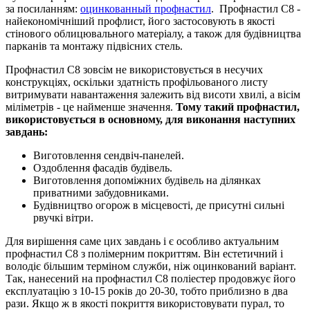
за посиланням:
оцинкованный профнастил
. Профнастил С8 -
найекономічніший профлист, його застосовують в якості
стінового облицювального матеріалу, а також для будівництва
парканів та монтажу підвісних стель.
Профнастил С8 зовсім не використовується в несучих
конструкціях, оскільки здатність профільованого листу
витримувати навантаження залежить від висоти хвилі, а вісім
міліметрів - це найменше значення.
Тому такий профнастил,
використовується в основному, для виконання наступних
завдань:
Виготовлення сендвіч-панелей.
Оздоблення фасадів будівель.
Виготовлення допоміжних будівель на ділянках
приватними забудовниками.
Будівництво огорож в місцевості, де присутні сильні
рвучкі вітри.
Для вирішення саме цих завдань і є особливо актуальним
профнастил С8 з полімерним покриттям. Він естетичний і
володіє більшим терміном служби, ніж оцинкований варіант.
Так, нанесений на профнастил С8 поліестер продовжує його
експлуатацію з 10-15 років до 20-30, тобто приблизно в два
рази. Якщо ж в якості покриття використовувати пурал, то