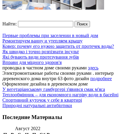
Найти:
Первые проблемы при заселении в новый дом
Ремонтируем ванну и утепляем крышу
Ковер: почему его нужно защитить от протечек воды?
Як швидко і точно розпізнати інсульт
Які бувають види протезування зубів
Вправи для міцного здоров'я
проводка в частном доме своими руками
здесь
Электромонтажные работы своими руками . интерьер
деревенского дома внутри 63 фото дизайн
подробнее
Оформление дизайна в деревенском доме
У вегетаріанському гамбургері з'явився смак м'яса
Теплообмінник – для економного нагріву води в басейні
Спортивний куточок у себе в квартирі
Природні натуральні антибіотики
Последние Материалы
Август 2022