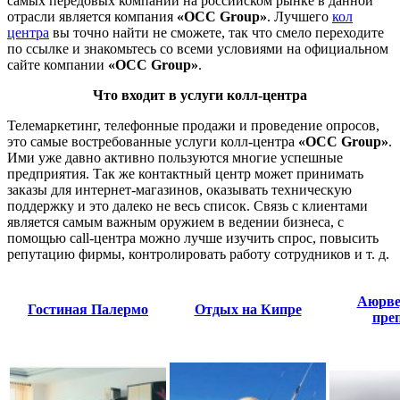
самых передовых компаний на российском рынке в данной
отрасли является компания
«OCC Group»
. Лучшего
кол
центра
вы точно найти не сможете, так что смело переходите
по ссылке и знакомьтесь со всеми условиями на официальном
сайте компании
«OCC Group»
.
Что входит в услуги колл-центра
Телемаркетинг, телефонные продажи и проведение опросов,
это самые востребованные услуги колл-центра
«OCC Group»
.
Ими уже давно активно пользуются многие успешные
предприятия. Так же контактный центр может принимать
заказы для интернет-магазинов, оказывать техническую
поддержку и это далеко не весь список. Связь с клиентами
является самым важным оружием в ведении бизнеса, с
помощью call-центра можно лучше изучить спрос, повысить
репутацию фирмы, контролировать работу сотрудников и т. д.
Аюрве
Гостиная Палермо
Отдых на Кипре
пре