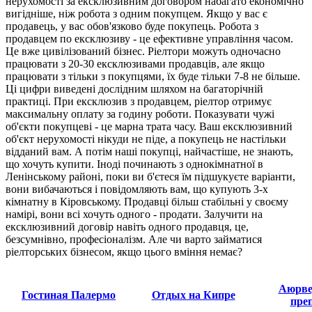
нерухомості за ексклюзивним договором набагато економічно
вигідніше, ніж робота з одним покупцем. Якщо у вас є
продавець, у вас обов'язково буде покупець. Робота з
продавцем по ексклюзиву - це ефективне управління часом.
Це вже цивілізований бізнес. Ріелтори можуть одночасно
працювати з 20-30 ексклюзивами продавців, але якщо
працювати з тільки з покупцями, їх буде тільки 7-8 не більше.
Ці цифри виведені дослідним шляхом на багаторічній
практиці. При ексклюзив з продавцем, ріелтор отримує
максимальну оплату за годину роботи. Показувати чужі
об'єкти покупцеві - це марна трата часу. Ваш ексклюзивний
об'єкт нерухомості нікуди не піде, а покупець не настільки
відданий вам. А потім наші покупці, найчастіше, не знають,
що хочуть купити. Іноді починають з однокімнатної в
Ленінському районі, поки ви б'єтеся їм підшукуєте варіанти,
вони вибачаються і повідомляють вам, що купують 3-х
кімнатну в Кіровському. Продавці більш стабільні у своєму
намірі, вони всі хочуть одного - продати. Залучити на
ексклюзивний договір навіть одного продавця, це,
безсумнівно, професіоналізм. Але чи варто займатися
ріелторських бізнесом, якщо цього вміння немає?
Аюрве
Гостиная Палермо
Отдых на Кипре
пре