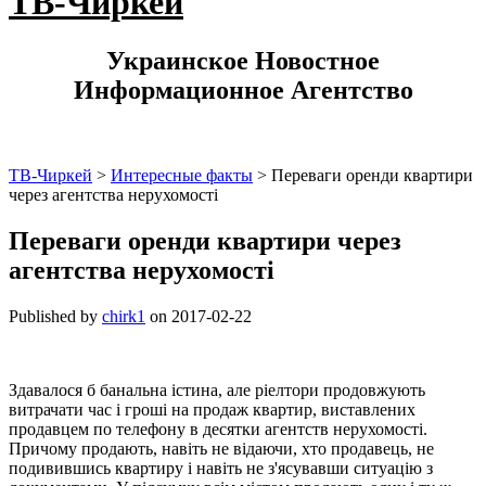
ТВ-Чиркей
Украинское Новостное
Информационное Агентство
ТВ-Чиркей
>
Интересные факты
>
Переваги оренди квартири
через агентства нерухомості
Переваги оренди квартири через
агентства нерухомості
Published by
chirk1
on
2017-02-22
Здавалося б банальна істина, але ріелтори продовжують
витрачати час і гроші на продаж квартир, виставлених
продавцем по телефону в десятки агентств нерухомості.
Причому продають, навіть не відаючи, хто продавець, не
подивившись квартиру і навіть не з'ясувавши ситуацію з