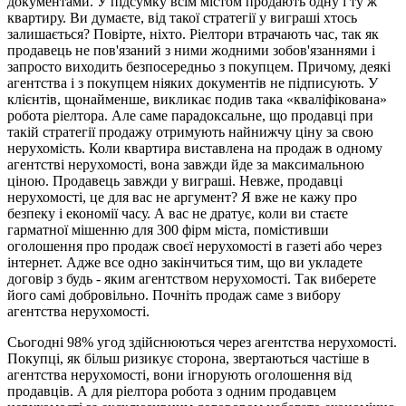
документами. У підсумку всім містом продають одну і ту ж
квартиру. Ви думаєте, від такої стратегії у виграші хтось
залишається? Повірте, ніхто. Ріелтори втрачають час, так як
продавець не пов'язаний з ними жодними зобов'язаннями і
запросто виходить безпосередньо з покупцем. Причому, деякі
агентства і з покупцем ніяких документів не підписують. У
клієнтів, щонайменше, викликає подив така «кваліфікована»
робота ріелтора. Але саме парадоксальне, що продавці при
такій стратегії продажу отримують найнижчу ціну за свою
нерухомість. Коли квартира виставлена на продаж в одному
агентстві нерухомості, вона завжди йде за максимальною
ціною. Продавець завжди у виграші. Невже, продавці
нерухомості, це для вас не аргумент? Я вже не кажу про
безпеку і економії часу. А вас не дратує, коли ви стаєте
гарматної мішенню для 300 фірм міста, помістивши
оголошення про продаж своєї нерухомості в газеті або через
інтернет. Адже все одно закінчиться тим, що ви укладете
договір з будь - яким агентством нерухомості. Так виберете
його самі добровільно. Почніть продаж саме з вибору
агентства нерухомості.
Сьогодні 98% угод здійснюються через агентства нерухомості.
Покупці, як більш ризикує сторона, звертаються частіше в
агентства нерухомості, вони ігнорують оголошення від
продавців. А для ріелтора робота з одним продавцем