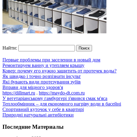
Найти:
Первые проблемы при заселении в новый дом
Ремонтируем ванну и утепляем крышу
Ковер: почему его нужно защитить от протечек воды?
Як швидко і точно розпізнати інсульт
Які бувають види протезування зубів
Вправи для міцного здоров'я
https://dillmart.ru
.
https://maydo-dt.com.ru
У вегетаріанському гамбургері з'явився смак м'яса
Теплообмінник – для економного нагріву води в басейні
Спортивний куточок у себе в квартирі
Природні натуральні антибіотики
Последние Материалы